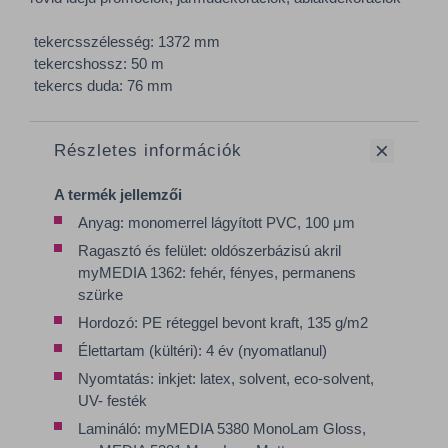
tekercsszélesség: 1372 mm
tekercshossz: 50 m
tekercs duda: 76 mm
Részletes információk
A termék jellemzői
Anyag: monomerrel lágyított PVC, 100 μm
Ragasztó és felület: oldószerbázisú akril
myMEDIA 1362: fehér, fényes, permanens
szürke
Hordozó: PE réteggel bevont kraft, 135 g/m2
Élettartam (kültéri): 4 év (nyomatlanul)
Nyomtatás: inkjet: latex, solvent, eco-solvent,
UV- festék
Lamináló: myMEDIA 5380 MonoLam Gloss,