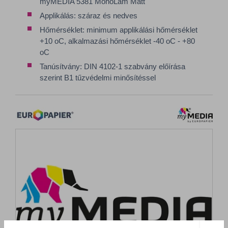
myMEDIA 5381 MonoLam Matt
Applikálás: száraz és nedves
Hőmérséklet: minimum applikálási hőmérséklet
+10 oC, alkalmazási hőmérséklet -40 oC - +80
oC
Tanúsítvány: DIN 4102-1 szabvány előírása
szerint B1 tűzvédelmi minősítéssel