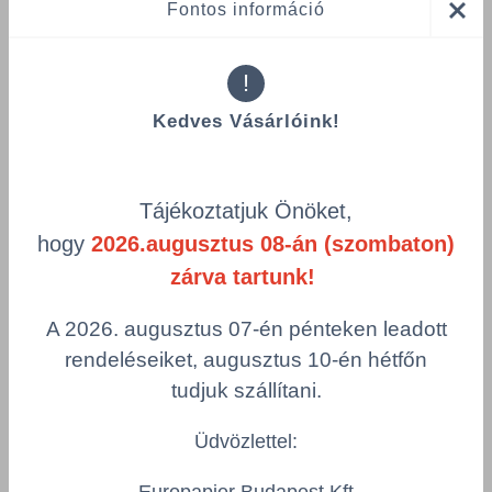
Fontos információ
!
Kedves Vásárlóink!
Tájékoztatjuk Önöket,
Összes termék (a rendezéshez - SZŰRÉS - kattints a lenti
hogy
2026.augusztus 08-án (szombaton)
kategóriákra)
zárva tartunk!
Termékek oldalanként
A 2026. augusztus 07-én pénteken leadott
product-
Visszaállítás
rendeléseiket, augusztus 10-én hétfőn
grid.filter.title.mobile
tudjuk szállítani.
Cikkszám
Szín
Üdvözlettel:
Csomagolás
Europapier Budapest Kft.