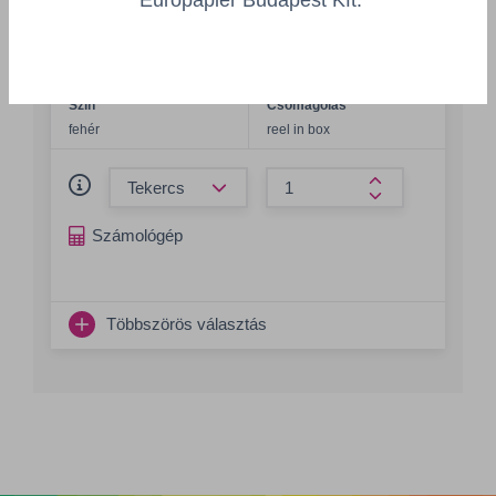
myMEDIA 1362 MonoVinyl
MY1362/1372-50
Szín
Csomagolás
fehér
reel in box
Összeg csökkentése
Összeg növelés
Számológép
Többszörös választás