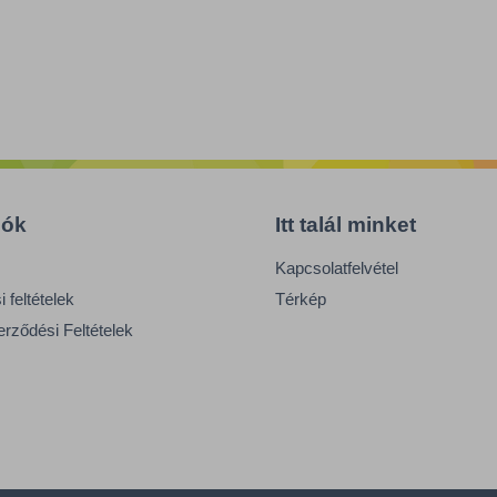
iók
Itt talál minket
Kapcsolatfelvétel
 feltételek
Térkép
erződési Feltételek