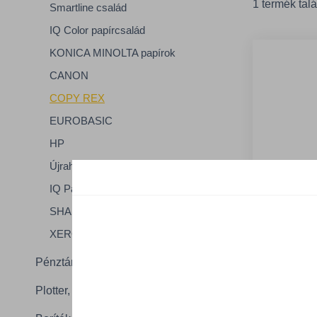
1 termék talá
Smartline család
IQ Color papírcsalád
KONICA MINOLTA papírok
CANON
COPY REX
EUROBASIC
HP
Újrahasznosított papírok
IQ Papírok
SHARP
XEROX
Pénztárgépszalag, leporelló
Plotter, etikett, egyéb
2 Tétel
COPY REX