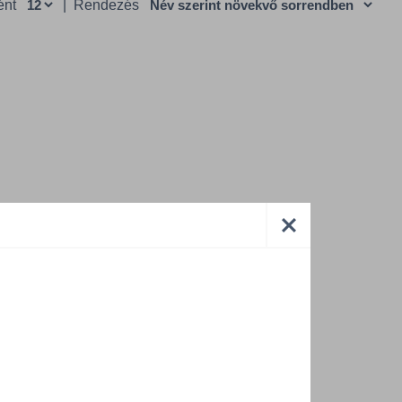
ént
|
Rendezés