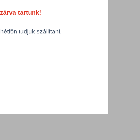
zárva tartunk!
tfőn tudjuk szállítani.