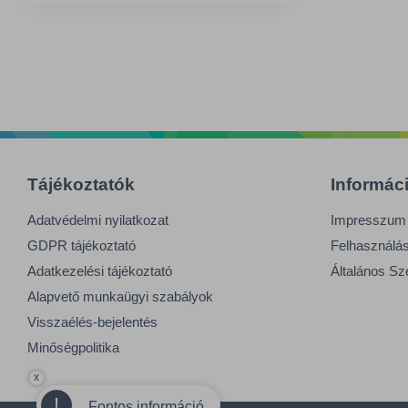
Tájékoztatók
Informác
Adatvédelmi nyilatkozat
Impresszum
GDPR tájékoztató
Felhasználási
Adatkezelési tájékoztató
Általános Sz
Alapvető munkaügyi szabályok
Visszaélés-bejelentés
Minőségpolitika
x
!
Fontos információ