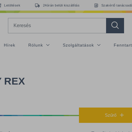
Letöltések
24órán belüli kiszállítás
Szakértő tanácsad
Search
Hírek
Rólunk
Szolgáltatások
Fenntar
 REX
Szűrő