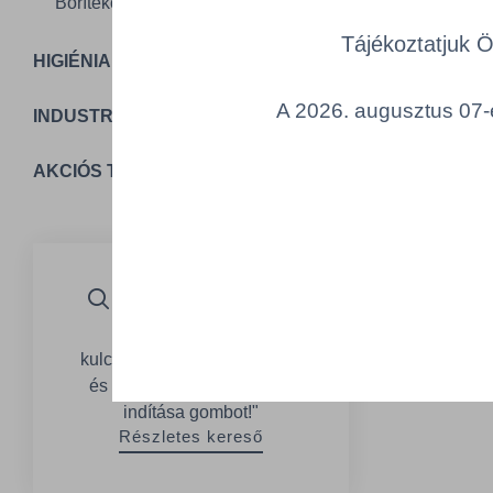
Borítékok és tasakok
Tájékoztatjuk 
HIGIÉNIA
A 2026. augusztus 07-é
INDUSTRIAL PACKAGING
AKCIÓS TERMÉKEK
Részletes kereső
Csak add meg a
kulcsszavakat, a jellemzőket
és nyomd meg a "Keresés
indítása gombot!"
Részletes kereső