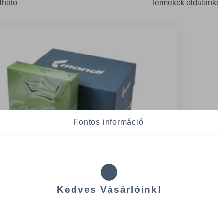
lható
Termékek oldalank
Fontos információ
!
Kedves Vásárlóink!
 Standard irodai papír