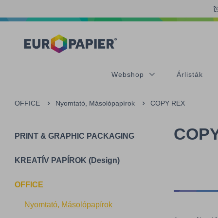
Table Of Content
sr.skip-to.main-content
sr.skip-to.table-of-contents
sr.skip-to.main-navigation
Webshop
Árlisták
OFFICE
Nyomtató, Másolópapírok
COPY REX
COPY
PRINT & GRAPHIC PACKAGING
KREATÍV PAPÍROK (Design)
OFFICE
Nyomtató, Másolópapírok