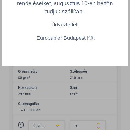
rendeléseiket, augusztus 10-én hétfőn
Összeg növelés
tudjuk szállítani.
Számológép
Üdvözlettel:
Europapier Budapest Kft.
Többszörös választás
COPY REX Standard irodai papír
CREX480-300
Grammsúly
Szélesség
80 g/m²
210 mm
Hosszúság
Szín
297 mm
fehér
Csomagolás
1 PK = 500 db
Összeg csökkentése
Összeg növelés