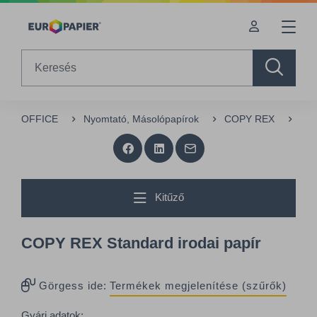
Table Of Content
sr.skip-to.main-content
sr.skip-to.table-of-contents
sr.skip-to.main-navigation
Search
OFFICE
Nyomtató, Másolópapírok
COPY REX
COP
Kitűző
COPY REX Standard irodai papír
Görgess ide:
Termékek megjelenítése (szűrők)
Gyári adatok: