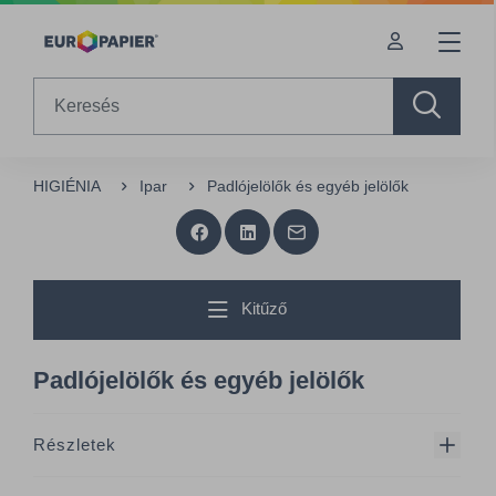
Table Of Content
sr.skip-to.main-content
sr.skip-to.table-of-contents
sr.skip-to.main-navigation
Search
HIGIÉNIA
Ipar
Padlójelölők és egyéb jelölők
Kitűző
Padlójelölők és egyéb jelölők
Részletek