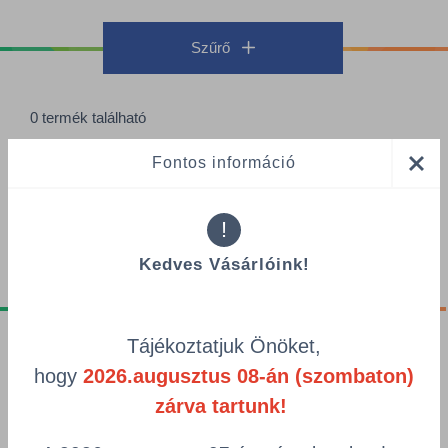
Szűrő
0 termék található
Termékek oldalanként
Fontos információ
Rendezés
!
Kedves Vásárlóink!
Tájékoztatjuk Önöket,
Tájékoztatók
hogy
2026.augusztus 08-án (szombaton)
Adatvédelmi nyilatkozat
zárva tartunk!
GDPR tájékoztató