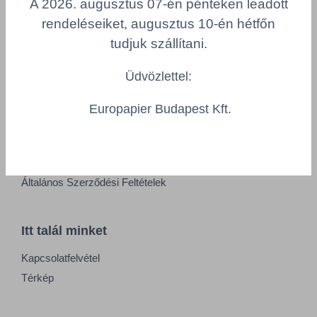
A 2026. augusztus 07-én pénteken leadott
Adatkezelési tájékoztató
rendeléseiket, augusztus 10-én hétfőn
Alapvető munkaügyi szabályok
tudjuk szállítani.
Visszaélés-bejelentés
Minőségpolitika
Üdvözlettel:
Europapier Budapest Kft.
Információk
Impresszum
Felhasználási feltételek
Általános Szerződési Feltételek
Itt talál minket
Kapcsolatfelvétel
Térkép