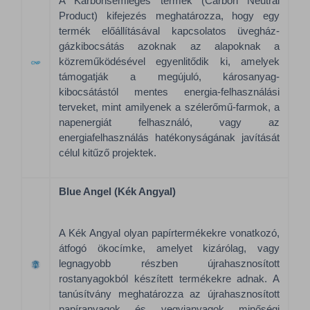
A Karbonsemleges termék (Carbon Neutral
Product) kifejezés meghatározza, hogy egy
termék előállításával kapcsolatos üvegház-
gázkibocsátás azoknak az alapoknak a
közreműködésével egyenlitődik ki, amelyek
támogatják a megújuló, károsanyag-
kibocsátástól mentes energia-felhasználási
terveket, mint amilyenek a szélerőmű-farmok, a
napenergiát felhasználó, vagy az
energiafelhasználás hatékonyságának javítását
célul kitűző projektek.
Blue Angel (Kék Angyal)
A Kék Angyal olyan papírtermékekre vonatkozó,
átfogó ökocímke, amelyet kizárólag, vagy
legnagyobb részben újrahasznosított
rostanyagokból készített termékekre adnak. A
tanúsítvány meghatározza az újrahasznosított
papíranyagok és vegyianyagok minőségi