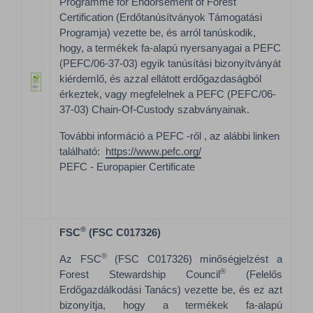
Programme for Endorsement of Forest
Certification (Erdőtanúsítványok Támogatási
Programja) vezette be, és arról tanúskodik,
hogy, a termékek fa-alapú nyersanyagai a PEFC
(PEFC/06-37-03) egyik tanúsítási bizonyítványát
kiérdemlő, és azzal ellátott erdőgazdaságból
érkeztek, vagy megfelelnek a PEFC (PEFC/06-
37-03) Chain-Of-Custody szabványainak.
További információ a PEFC -ről , az alábbi linken
található:
https://www.pefc.org/
PEFC - Europapier Certificate
®
FSC
(FSC C017326)
®
Az FSC
(FSC C017326) minőségjelzést a
®
Forest Stewardship Council
(Felelős
Erdőgazdálkodási Tanács) vezette be, és ez azt
bizonyítja, hogy a termékek fa-alapú