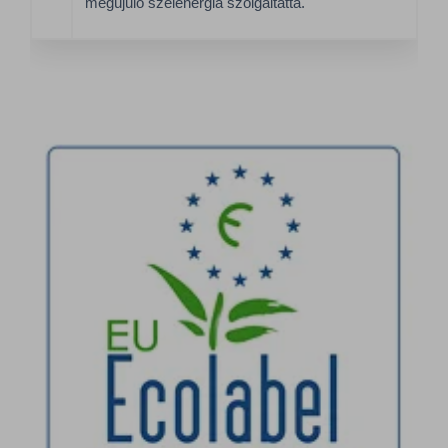
megújuló szélenergia szolgáltatta.