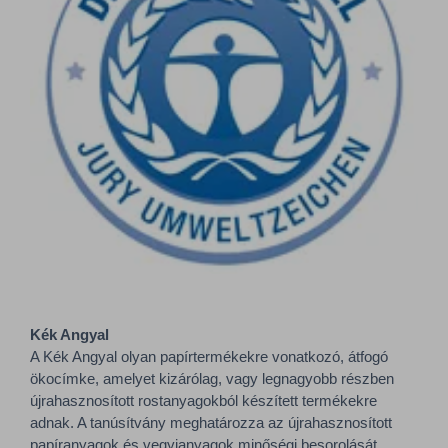
Kék Angyal
A Kék Angyal olyan papírtermékekre vonatkozó, átfogó
ökocímke, amelyet kizárólag, vagy legnagyobb részben
újrahasznosított rostanyagokból készített termékekre
adnak. A tanúsítvány meghatározza az újrahasznosított
papíranyagok és vegyianyagok minőségi besorolását.