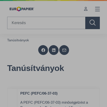
Table Of Content
Tanúsítványok
sr.skip-to.main-content
sr.skip-to.table-of-contents
sr.skip-to.main-navigation
Search
Tanúsítványok
Tanúsítványok
PEFC (PEFC/06-37-03)
A PEFC (PEFC/06-37-03) minőségjelzést a