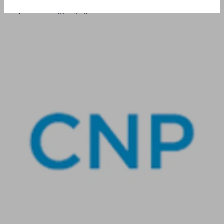
specifikus vegyianyagokra vonatkozó kritériumokat.