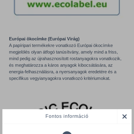
Európai ökocímke (Európai Virág)
A papíripari termékekre vonatkozó Európai ökocímke
megjelölés olyan átfogó tanúsítvány, amely mind a friss,
mind pedig az újrahasznosított rostanyagokra vonatkozik,
és meghatározza a káros anyagok kibocsátására, az
energia-felhasználásra, a nyersanyagok eredetére és a
specifikus vegyianyagokra vonatkozó kritériumokat.
Fontos információ