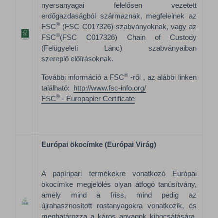
nyersanyagai felelősen vezetett
erdőgazdaságból származnak, megfelelnek az
®
FSC
(FSC C017326)-szabványoknak, vagy az
®
FSC
(FSC C017326) Chain of Custody
(Felügyeleti Lánc) szabványaiban
szereplő előírásoknak.
®
További információ a FSC
-ről , az alábbi linken
található:
http://www.fsc-info.org/
®
FSC
- Europapier Certificate
Európai ökocímke (Európai Virág)
A papíripari termékekre vonatkozó Európai
ökocímke megjelölés olyan átfogó tanúsítvány,
amely mind a friss, mind pedig az
újrahasznosított rostanyagokra vonatkozik, és
meghatározza a káros anyagok kibocsátására,