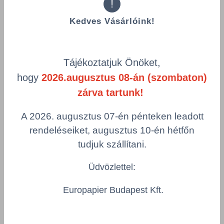
!
Kedves Vásárlóink!
Tájékoztatjuk Önöket,
hogy
2026.augusztus 08-án (szombaton)
zárva tartunk!
A 2026. augusztus 07-én pénteken leadott
rendeléseiket, augusztus 10-én hétfőn
tudjuk szállítani.
Üdvözlettel:
Északi Hattyú
A papíripari termékekre vonatkozó Északi Hattyú
Europapier Budapest Kft.
megjelölés olyan átfogó ökocímke, amely mind a friss,
mind pedig az újrahasznosított rostanyagokra vonatkozik,
és meghatározza a káros anyagok kibocsátására, az
energia-felhasználásra, a nyersanyagok eredetére és a