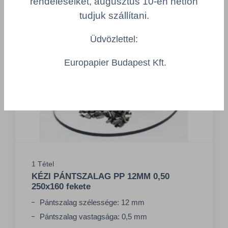
rendeléseiket, augusztus 10-én hétfőn
tudjuk szállítani.
Üdvözlettel:
Europapier Budapest Kft.
1 Tétel
KÉZI PÁNTSZALAG PP 12MM 0,50
250x160 fekete
Pántszalag szélessége: 12 mm
Pántszalag vastagsága: 0,5 mm