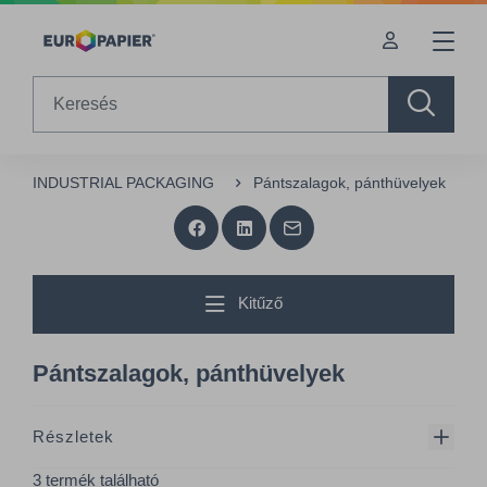
Table Of Content
sr.skip-to.main-content
sr.skip-to.table-of-contents
sr.skip-to.main-navigation
Search
INDUSTRIAL PACKAGING
Pántszalagok, pánthüvelyek
Kitűző
Pántszalagok, pánthüvelyek
Részletek
3 termék található