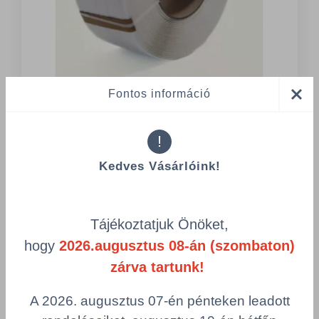
Fontos információ
1 Tétel
GÉPI PÁNTSZALAG PP 5 MM 0,45
!
250x190 fehér
Pántszalag szélessége: 5 mm
Kedves Vásárlóink!
Pántszalag vastagsága: 0,45 mm
Cséve méret: 200x190 mm
Tájékoztatjuk Önöket,
hogy
2026.augusztus 08-án (szombaton)
Részletek
zárva tartunk!
A 2026. augusztus 07-én pénteken leadott