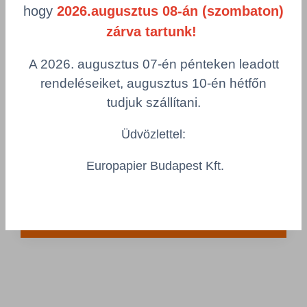
hogy
2026.augusztus 08-án (szombaton)
zárva tartunk!
A 2026. augusztus 07-én pénteken leadott
rendeléseiket, augusztus 10-én hétfőn
1 Tétel
tudjuk szállítani.
Hullámkarton doboz A3 - C hullám
Tetőfenék lapolt (TF), Hosszúság: 430 mm
Üdvözlettel:
Szélesség: 300 mm
Europapier Budapest Kft.
Magasság: 210 mm
Részletek