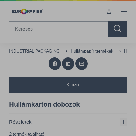
Table Of Content
sr.skip-to.main-content
sr.skip-to.table-of-contents
sr.skip-to.main-navigation
Search
INDUSTRIAL PACKAGING
Hullámpapír termékek
Hullá
Kitűző
Hullámkarton dobozok
Részletek
2 termék található