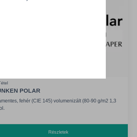
étel
NKEN POLAR
amentes, fehér (CIE 145) volumenizált (80-90 g/m2 1,3
ol.
00-600 g/m2 1,13 vol.) papír és karton, lézer- és
nkjetgaranciával, élelmiszer tanúsítvánnyal
Részletek