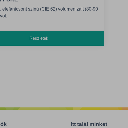
 elefántcsont színű (CIE 62) volumenizált (80-90
vol.
/m2 1,13 vol.) papír és karton, lézer- és
anciával
Részletek
iók
Itt talál minket