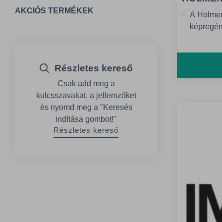
AKCIÓS TERMÉKEK
A Holmen
képregény
legkímél
stabilitá
könyvkia
Részletes kereső
felületé
Csak add meg a
tekintetb
kulcsszavakat, a jellemzőket
és nyomd meg a "Keresés
indítása gombot!"
Részletes kereső