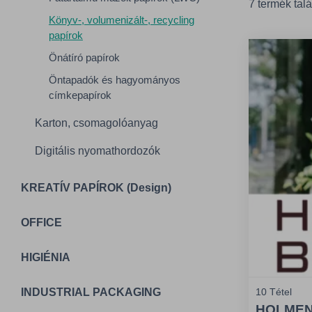
7 termék talá
Könyv-, volumenizált-, recycling
papírok
Önátíró papírok
Öntapadók és hagyományos
címkepapírok
Karton, csomagolóanyag
Digitális nyomathordozók
KREATÍV PAPÍROK (Design)
OFFICE
HIGIÉNIA
10 Tétel
INDUSTRIAL PACKAGING
HOLMEN