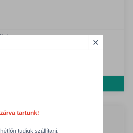
étel
PACT NATURAL
00%-ban újrahasznosított, optikai fehérítő nélküli
ermészetes árnyalatú (CIE 90)
agas opacitás
Részletek
zárva tartunk!
tfőn tudjuk szállítani.