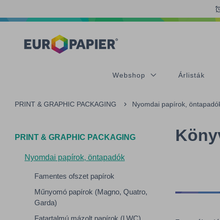
Table Of Content
sr.skip-to.main-content
sr.skip-to.table-of-contents
sr.skip-to.main-navigation
Webshop
Árlisták
PRINT & GRAPHIC PACKAGING
Nyomdai papírok, öntapadó
Könyv
PRINT & GRAPHIC PACKAGING
Nyomdai papírok, öntapadók
Famentes ofszet papírok
Műnyomó papírok (Magno, Quatro,
Garda)
Fatartalmú mázolt papírok (LWC)