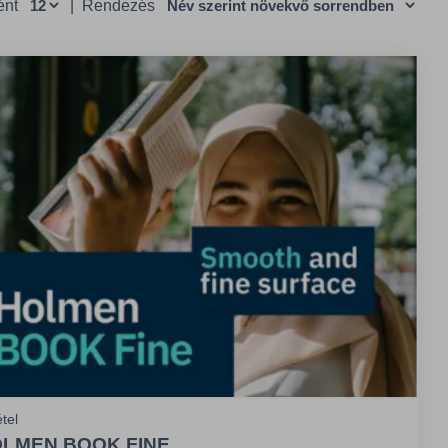
ént
|
Rendezés
tel
LMEN BOOK FINE