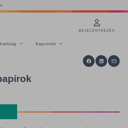
ás
BEJELENTKEZÉS
thatóság
Kapcsolat
papírok