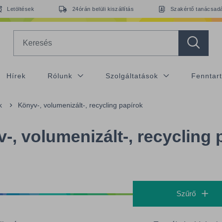
Letöltések
24órán belüli kiszállítás
Szakértő tanácsad
Search
Hírek
Rólunk
Szolgáltatások
Fenntar
k
Könyv-, volumenizált-, recycling papírok
-, volumenizált-, recycling 
Szűrő