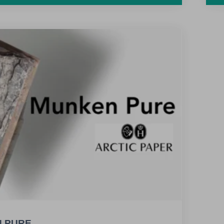
vastagság azonos gsm vagy azonos vastagság
lkedő fehérség, kiváló futási
ágok jellemzik.
 PURE