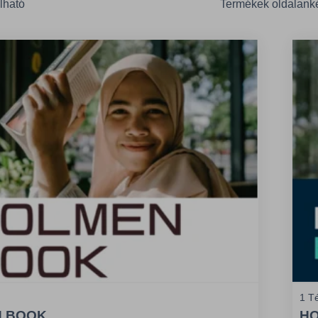
lható
Termékek oldalank
1 Té
 BOOK
HO