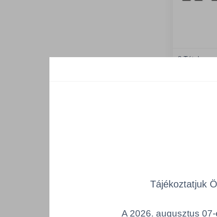
8 Tétel
IMPACT
100%-ban 
teljes eg
lenyűgöz
Tájékoztatjuk 
A 2026. augusztus 07-é