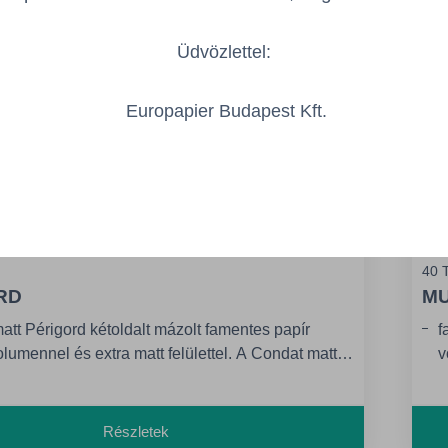
Üdvözlettel:
Europapier Budapest Kft.
40 T
RD
MU
tt Périgord kétoldalt mázolt famentes papír
f
nnel és extra matt felülettel. A Condat matt
v
 magas volumenű, extra matt papírként vált
1
. Egyedülálló, magas rosttartalmának
i
tően kiemelkedően magas térfogatú, amely
Részletek