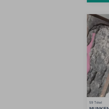
nagyobb 
kisebb gsm mellett. Kieme
tulajdons
59 Tétel
MUNKEN