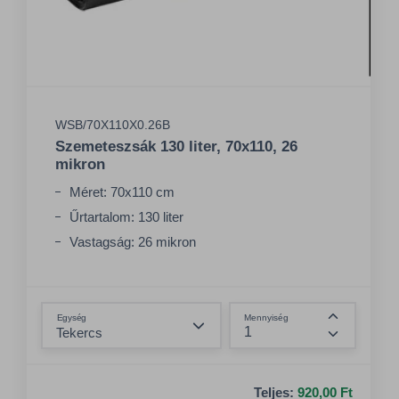
WSB/70X110X0.26B
Szemeteszsák 130 liter, 70x110, 26
mikron
Méret: 70x110 cm
Űrtartalom: 130 liter
Vastagság: 26 mikron
Összeg csökkentése
Egység
Mennyiség
Összeg nö
Teljes:
920,00 Ft