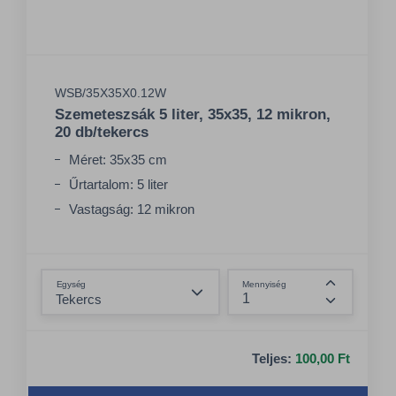
WSB/35X35X0.12W
Szemeteszsák 5 liter, 35x35, 12 mikron,
20 db/tekercs
Méret: 35x35 cm
Űrtartalom: 5 liter
Vastagság: 12 mikron
Összeg csökkentése
Egység
Mennyiség
Összeg nö
Teljes:
100,00 Ft