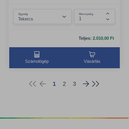
Összeg csökkentése
Egység
Mennyiség
Összeg nö
Teljes:
2.010,00 Ft
Számológép
Vásárlás
1
2
3