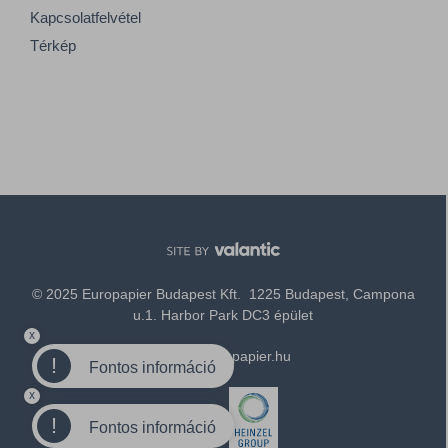
Kapcsolatfelvétel
Térkép
© 2025 Europapier Budapest Kft. 1225 Budapest, Campona
u.1. Harbor Park DC3 épület
x
office@europapier.hu
!
Fontos információ
x
Tagja a
!
Fontos információ