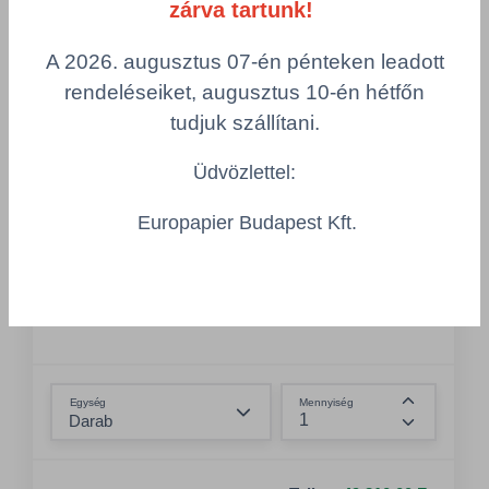
zárva tartunk!
A 2026. augusztus 07-én pénteken leadott
rendeléseiket, augusztus 10-én hétfőn
tudjuk szállítani.
Üdvözlettel:
TORK/563000/PC
Tork hulladékgyűjtő, 50 literes, fehér, B1
Europapier Budapest Kft.
- TORK 56300
Rendszerazonosító: B1 – Hulladékgyűjtő 40
literes rendszer
Magasság: 62.90 cm
Szélesség: 28.90 cm
Összeg csökkentése
Egység
Mennyiség
Összeg nö