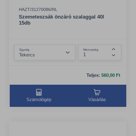
HAZT/31270086/RL
Szemeteszsák önzáró szalaggal 40l
15db
Összeg csökkentése
Egység
Mennyiség
Összeg nö
Teljes:
560,00 Ft
Számológép
Vásárlás