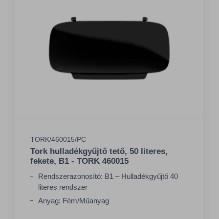
TORK/460015/PC
Tork hulladékgyűjtő tető, 50 literes,
fekete, B1 - TORK 460015
Rendszerazonosító: B1 – Hulladékgyűjtő 40
literes rendszer
Anyag: Fém/Műanyag
Szín: Fekete