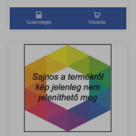
Számológép
Vásárlás