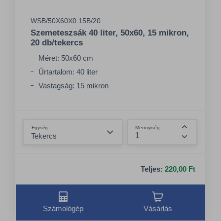
WSB/50X60X0.15B/20
Szemeteszsák 40 liter, 50x60, 15 mikron,
20 db/tekercs
Méret: 50x60 cm
Űrtartalom: 40 liter
Vastagság: 15 mikron
Összeg csökkentése
Egység
Mennyiség
Összeg nö
Teljes:
220,00 Ft
Számológép
Vásárlás