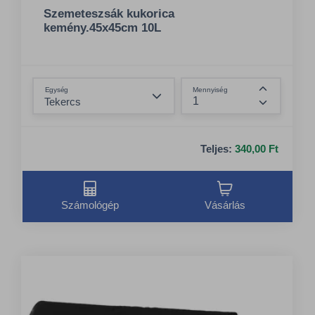
Szemeteszsák kukorica
kemény.45x45cm 10L
Összeg csökkentése
Egység
Mennyiség
Összeg nö
Teljes:
340,00 Ft
Számológép
Vásárlás