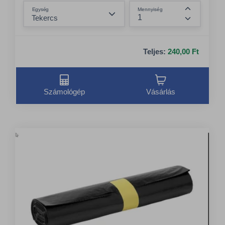
Összeg csökkentése
Egység
Mennyiség
Összeg nö
Teljes:
240,00 Ft
Számológép
Vásárlás