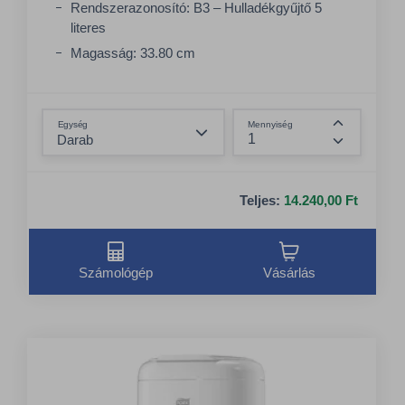
Rendszerazonosító: B3 – Hulladékgyűjtő 5
literes
Magasság: 33.80 cm
Szélesség: 16 cm
Összeg csökkentése
Egység
Mennyiség
Összeg nö
Teljes:
14.240,00 Ft
Számológép
Vásárlás