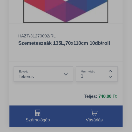
HAZT/31270092/RL
Szemeteszsák 135L,70x110cm 10db/roll
Összeg csökkentése
Egység
Mennyiség
Összeg nö
Teljes:
740,00 Ft
Számológép
Vásárlás