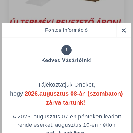
Fontos információ
2 Tétel
Tesa kézi ragasztószalag
!
Hátlap anyaga: PP fólia
Kedves Vásárlóink!
Ragasztóanyag típusa: szintetikus kaucsuk
Teljes vastagság: 42 µm
Tájékoztatjuk Önöket,
hogy
2026.augusztus 08-án (szombaton)
Részletek
zárva tartunk!
A 2026. augusztus 07-én pénteken leadott
rendeléseiket, augusztus 10-én hétfőn