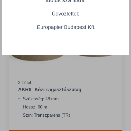
tudjuk szállítani.
Üdvözlettel:
Europapier Budapest Kft.
2 Tétel
AKRIL Kézi ragasztószalag
Szélesség: 48 mm
Hossz: 60 m
Szín: Transzparens (TR)