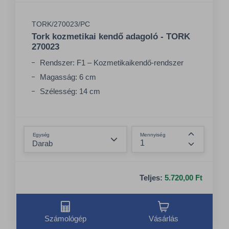
TORK/270023/PC
Tork kozmetikai kendő adagoló - TORK
270023
Rendszer: F1 – Kozmetikaikendő-rendszer
Magasság: 6 cm
Szélesség: 14 cm
Összeg csökkentése
Egység
Mennyiség
Összeg nö
Teljes:
5.720,00 Ft
Számológép
Vásárlás