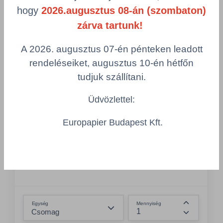
hogy
2026.augusztus 08-án (szombaton)
zárva tartunk!
A 2026. augusztus 07-én pénteken leadott
rendeléseiket, augusztus 10-én hétfőn
tudjuk szállítani.
VPF/21002436/PAK
Üdvözlettel:
Ooops! kozmetikai kendő 100 db 2 réteg
- 21002436
Europapier Budapest Kft.
Rendszer: F1 – Kozmetikaikendő-rendszer
Anyag: 100% cellulóz
Kihajtott lap hossza: 20 cm
Összeg csökkentése
Egység
Mennyiség
Összeg nö