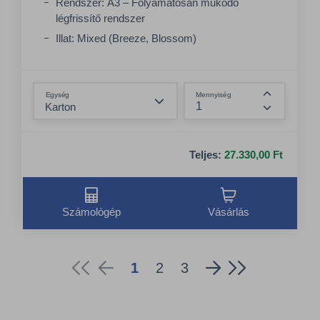
Rendszer: A3 – Folyamatosan működő
légfrissítő rendszer
Illat: Mixed (Breeze, Blossom)
Minőség: Premium
Összeg csökkentése
Egység
Mennyiség
Összeg nö
Teljes:
27.330,00 Ft
Számológép
Vásárlás
1
2
3