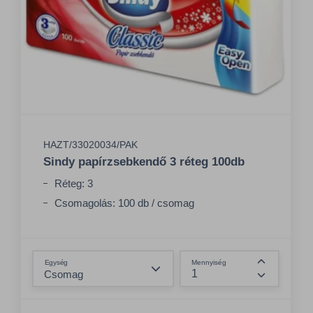
HAZT/33020034/PAK
Sindy papírzsebkendő 3 réteg 100db
Réteg: 3
Csomagolás: 100 db / csomag
Összeg csökkentése
Egység
Mennyiség
Összeg nö