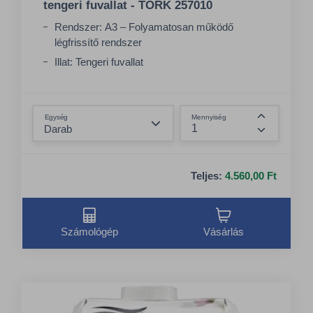
tengeri fuvallat - TORK 257010
Rendszer: A3 – Folyamatosan működő
légfrissítő rendszer
Illat: Tengeri fuvallat
Minőség: Premium
Összeg csökkentése
Egység
Mennyiség
Összeg nö
Teljes:
4.560,00 Ft
Számológép
Vásárlás