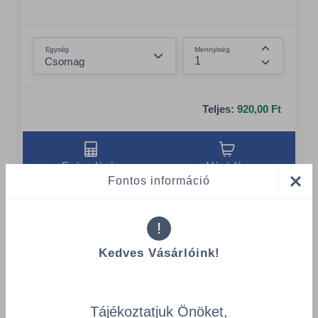
Összeg csökkentése
Egység
Mennyiség
Összeg nö
Teljes:
920,00 Ft
Számológép
Vásárlás
Fontos információ
!
Kedves Vásárlóink!
Tájékoztatjuk Önöket,