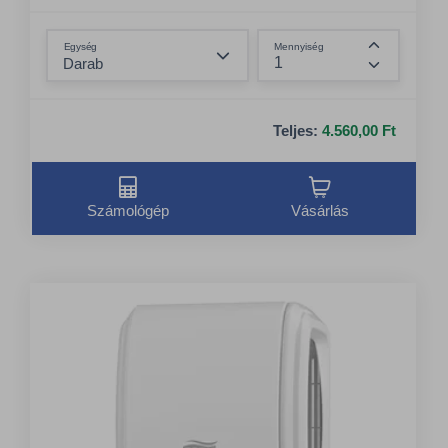
Összeg csökkentése
Egység
Mennyiség
Összeg nö
Teljes:
4.560,00 Ft
Számológép
Vásárlás