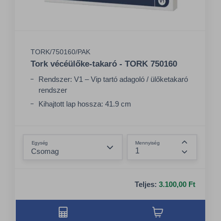
TORK/750160/PAK
Tork vécéülőke-takaró - TORK 750160
Rendszer: V1 – Vip tartó adagoló / ülőketakaró
rendszer
Kihajtott lap hossza: 41.9 cm
Kihajtott lap szélessége: 36.2 cm
Összeg csökkentése
Egység
Mennyiség
Összeg nö
Teljes:
3.100,00 Ft