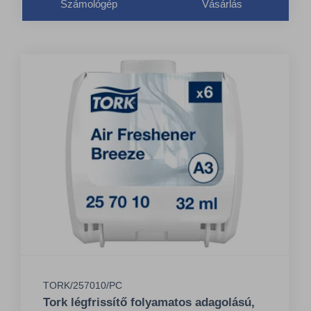
Számológép
Vásárlás
TORK/257010/PC
Tork légfrissítő folyamatos adagolású,