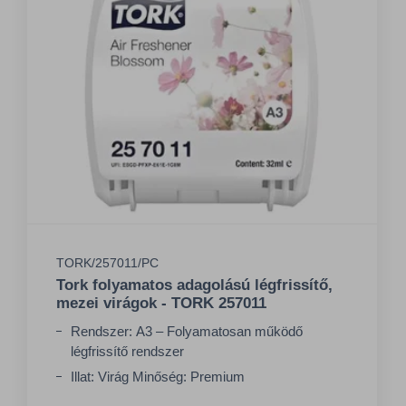
TORK/257011/PC
Tork folyamatos adagolású légfrissítő,
mezei virágok - TORK 257011
Rendszer: A3 – Folyamatosan működő
légfrissítő rendszer
Illat: Virág Minőség: Premium
Szín: Fehér