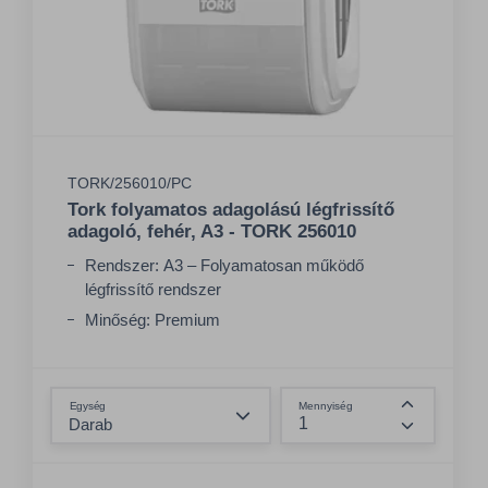
TORK/256010/PC
Tork folyamatos adagolású légfrissítő
adagoló, fehér, A3 - TORK 256010
Rendszer: A3 – Folyamatosan működő
légfrissítő rendszer
Minőség: Premium
Szín: Fehér
Összeg csökkentése
Egység
Mennyiség
Összeg nö