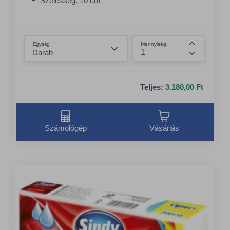
Szélesség: 10 cm
Összeg csökkentése
Egység
Mennyiség
Összeg nö
Teljes:
3.180,00 Ft
Számológép
Vásárlás