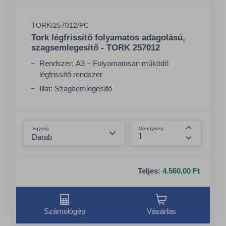
TORK/257012/PC
Tork légfrissítő folyamatos adagolású,
szagsemlegesítő - TORK 257012
Rendszer: A3 – Folyamatosan működő
légfrissítő rendszer
Illat: Szagsemlegesítő
Minőség: Premium
Összeg csökkentése
Egység
Mennyiség
Összeg nö
Teljes:
4.560,00 Ft
Számológép
Vásárlás