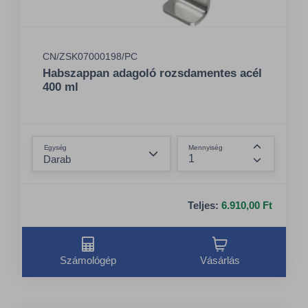
CN/ZSK07000198/PC
Habszappan adagoló rozsdamentes acél
400 ml
Összeg csökkentése
Egység
Mennyiség
Összeg nö
Teljes:
6.910,00 Ft
Számológép
Vásárlás