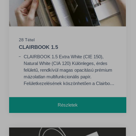
28 Tétel
CLAIRBOOK 1.5
CLAIRBOOK 1.5 Extra White (CIE 150),
Natural White (CIA 120) Különleges, érdes
felületű, rendkívül magas opacitású prémium
mázolatlan multifunkcionális papír.
Felületkezelésének köszönhetően a Clairbook
alkalmas ofszet, száraz toneres és
tintasugaras nyomtatásra. Kiváló eredmények
születtek a HP Indigo gépeken való
Részletek
nyomtatáskor is. Nem sárgul, mivel a CTMP-
tartalma csak 5%. (A volumenizált
könyvpapírok sokszor "felhős", nem
egyenletes felületűek, mivel 20-30% CTMP-