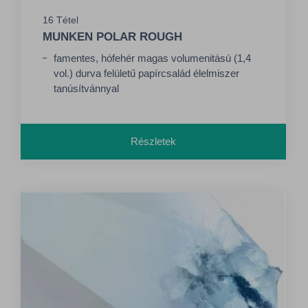
16 Tétel
MUNKEN POLAR ROUGH
famentes, hófehér magas volumenitású (1,4
vol.) durva felületű papírcsalád élelmiszer
tanúsítvánnyal
Részletek