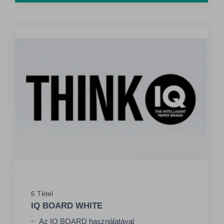
köszönhetően feltűnőbb kontraszt keletkezik
6 Tétel
IQ BOARD WHITE
Az IQ BOARD használatával