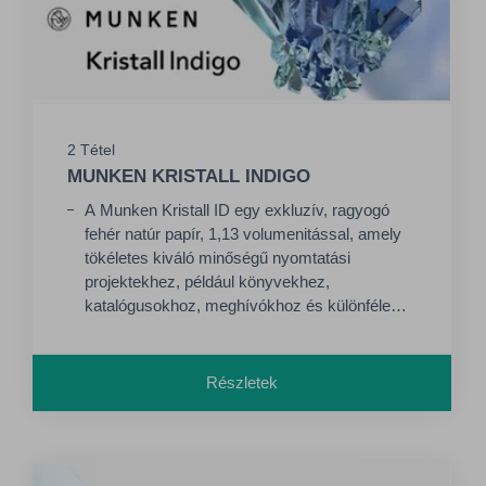
2 Tétel
MUNKEN KRISTALL INDIGO
A Munken Kristall ID egy exkluzív, ragyogó
fehér natúr papír, 1,13 volumenitással, amely
tökéletes kiváló minőségű nyomtatási
projektekhez, például könyvekhez,
katalógusokhoz, meghívókhoz és különféle
promóciós anyagokhoz. Kifejezetten HP Indigo
digitális géphez fejlesztve.
Részletek