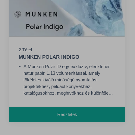
2 Tétel
MUNKEN POLAR INDIGO
A Munken Polar ID egy exkluzív, élénkfehér
natúr papír, 1,13 volumenitással, amely
tökéletes kiváló minőségű nyomtatási
projektekhez, például könyvekhez,
katalógusokhoz, meghívókhoz és különféle
promóciós anyagokhoz.
Részletek