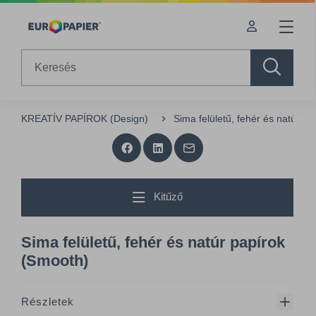
Table Of Content
sr.skip-to.main-content
sr.skip-to.table-of-contents
sr.skip-to.main-navigation
Search
KREATÍV PAPÍROK (Design)
Sima felületű, fehér és natúr p
Kitűző
Sima felületű, fehér és natúr papírok
(Smooth)
Részletek