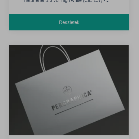
natúrfehér 1,3 vol High white (CIE 157) -
hófehér 1,1 vol Ausztriában gyártják, ideális
magas minőségű nyomtatási projektekhez.
Részletek