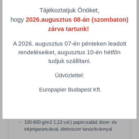
teljesen kizárt. Tökéletes nyomtatási
eredményei és kellemes, természetes
Tájékoztatjuk Önöket,
tapintása révén kreatívvá válik a szemet
hogy
2026.augusztus 08-án (szombaton)
gyönyörködtető csomagolás.
zárva tartunk!
A 2026. augusztus 07-én pénteken leadott
rendeléseiket, augusztus 10-én hétfőn
tudjuk szállítani.
Üdvözlettel:
Europapier Budapest Kft.
27 Tétel
MUNKEN KRISTALL
famentes, fehér (CIE 155) volumenizált (80-90
g/m2 1,3 vol.
100-600 g/m2 1,13 vol.) papírcsalád, lézer- és
inkjetgaranciával, élelmiszer tanúsítvánnyal