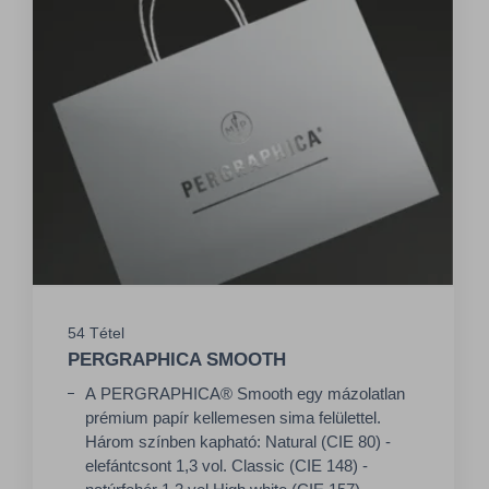
tartalommal készülnek, és a vastagság
érdekében több töltőanyagot tartalmaznak.)
Jelenlegi, a bécsi központi raktárból rendelhető
választék: 80, 90, 100, 120, 150, 240, 300
g/m2, kereszt szálirány: 102x72 cm.
54 Tétel
PERGRAPHICA SMOOTH
A PERGRAPHICA® Smooth egy mázolatlan
prémium papír kellemesen sima felülettel.
Három színben kapható: Natural (CIE 80) -
elefántcsont 1,3 vol. Classic (CIE 148) -