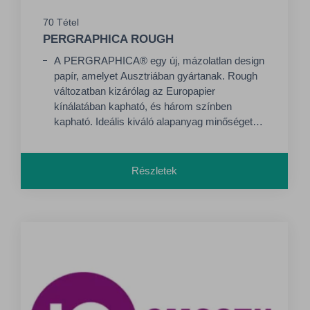
70 Tétel
PERGRAPHICA ROUGH
A PERGRAPHICA® egy új, mázolatlan design
papír, amelyet Ausztriában gyártanak. Rough
változatban kizárólag az Europapier
kínálatában kapható, és három színben
kapható. Ideális kiváló alapanyag minőséget
igénylő nyomtatási feladatokhoz. A
PERGRAPHICA® High-White Rough speciális
felületkezeléssel rendelkezik, amely a
Részletek
természetes papír érzetét a kimagasló
nyomtatási eredménnyel ötvözi. Natural (CIE
80) - elefántcsont 1,3 vol. Classic (CIE 148) -
natúrfehér 1,4 vol High white (CIE 157) -
hófehér 1,3 vol