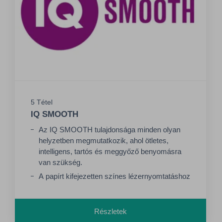
5 Tétel
IQ SMOOTH
Az IQ SMOOTH tulajdonsága minden olyan
helyzetben megmutatkozik, ahol ötletes,
intelligens, tartós és meggyőző benyomásra
van szükség.
A papírt kifejezetten színes lézernyomtatáshoz
fejlesztették ki, és garantálja a szemet
gyönyörködtető nyomtatási kommunikációt.
Részletek
Különösen magas fehérségének