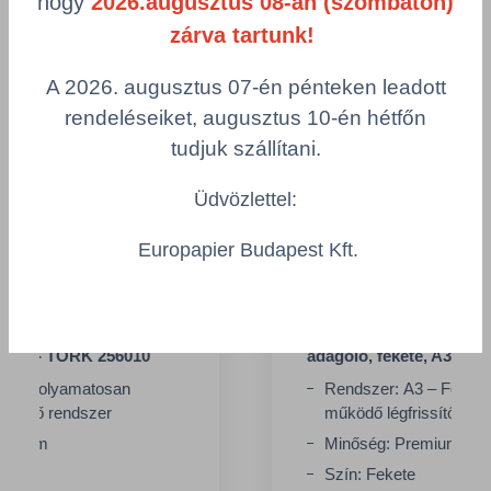
hogy
2026.augusztus 08-án (szombaton)
zárva tartunk!
A 2026. augusztus 07-én pénteken leadott
rendeléseiket, augusztus 10-én hétfőn
tudjuk szállítani.
Üdvözlettel:
Europapier Budapest Kft.
os adagolású légfrissítő
Tork folyamatos adagolá
r, A3 - TORK 256010
adagoló, fekete, A3 - T
A3 – Folyamatosan
Rendszer: A3 – Folya
rissítő rendszer
működő légfrissítő ren
remium
Minőség: Premium
Szín: Fekete