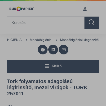
Table Of Content
Kiegészítő termékek
Az Önt érdeklő termékek
sr.skip-to.main-content
sr.skip-to.table-of-contents
sr.skip-to.main-navigation
Search
HIGIÉNIA
Mosdóhigiénia
Mosdóhigiéniai kiegészítők
Kitűző
Tork folyamatos adagolású
légfrissítő, mezei virágok - TORK
257011