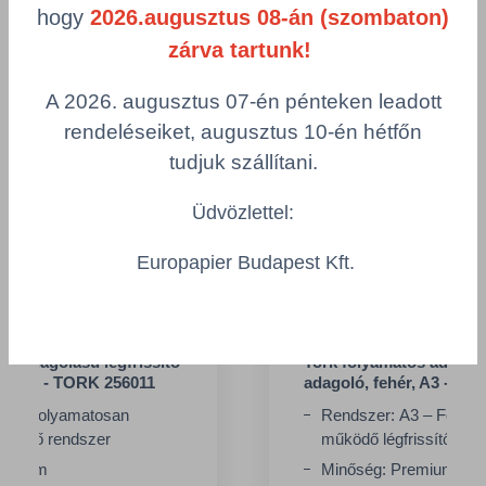
hogy
2026.augusztus 08-án (szombaton)
zárva tartunk!
A 2026. augusztus 07-én pénteken leadott
rendeléseiket, augusztus 10-én hétfőn
tudjuk szállítani.
Üdvözlettel:
Europapier Budapest Kft.
os adagolású légfrissítő
Tork folyamatos adagolá
te, A3 - TORK 256011
adagoló, fehér, A3 - TO
A3 – Folyamatosan
Rendszer: A3 – Folya
rissítő rendszer
működő légfrissítő ren
remium
Minőség: Premium