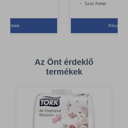
e
Szín: Fehér
Részletek
Részletek
Az Önt érdeklő
termékek