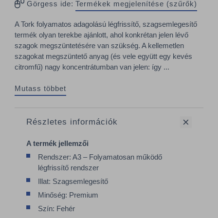
Görgess ide:
Termékek megjelenítése (szűrők)
A Tork folyamatos adagolású légfrissítő, szagsemlegesítő
termék olyan terekbe ajánlott, ahol konkrétan jelen lévő
szagok megszüntetésére van szükség. A kellemetlen
szagokat megszüntető anyag (és vele együtt egy kevés
citromfű) nagy koncentrátumban van jelen: így ...
Mutass többet
Részletes információk
A termék jellemzői
Rendszer: A3 – Folyamatosan működő
légfrissítő rendszer
Illat: Szagsemlegesítő
Minőség: Premium
Szín: Fehér