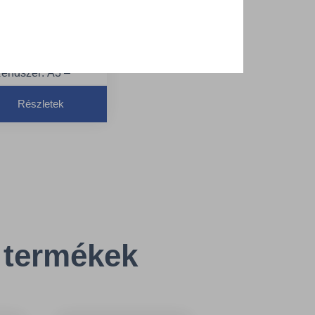
agolású
frissítő
agoló, fekete,
 - TORK 256011
endszer: A3 –
olyamatosan
Részletek
űködő légfrissítő
endszer
inőség: Premium
zín: Fekete
 termékek