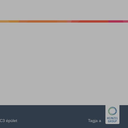
C3 épület
Tagja a