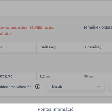
Termékek oldal
mék (a rendezéshez - SZŰRÉS - kattints
egóriákra)
ám
Szélesség
Hosszúság
57011/PC
112 mm
50 mm
Össze
öbbszörös választás
Fontos információ