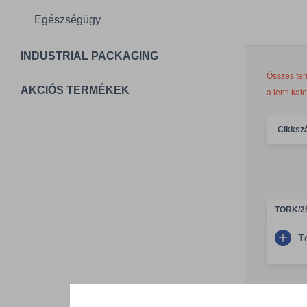
Egészségügy
INDUSTRIAL PACKAGING
Összes ter
AKCIÓS TERMÉKEK
a lenti kat
Cikksz
TORK/2
T