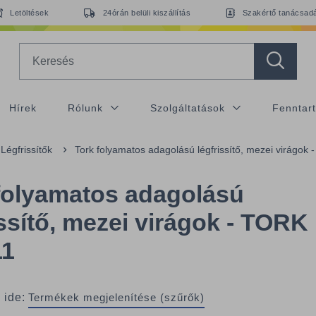
Letöltések
24órán belüli kiszállítás
Szakértő tanácsad
Search
Hírek
Rólunk
Szolgáltatások
Fenntar
Légfrissítők
Tork folyamatos adagolású légfrissítő, mezei virágok
folyamatos adagolású
issítő, mezei virágok - TORK
11
 ide:
Termékek megjelenítése (szűrők)