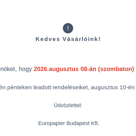
!
Kedves Vásárlóink!
Kiegészítő t
Önöket, hogy
2026.augusztus 08-án (szombaton) 
n pénteken leadott rendeléseiket, augusztus 10-én hé
Üdvözlettel:
Europapier Budapest Kft.
Tork folyamatos
To