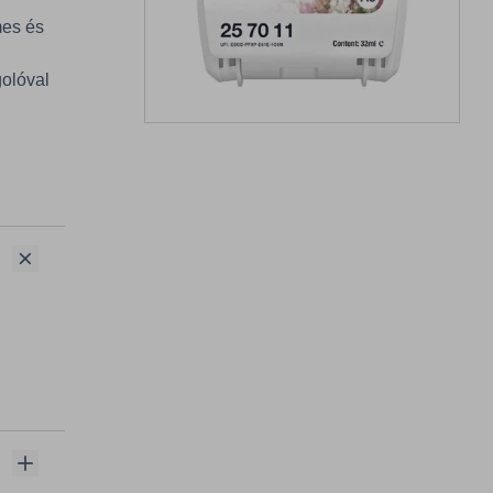
mes és
golóval