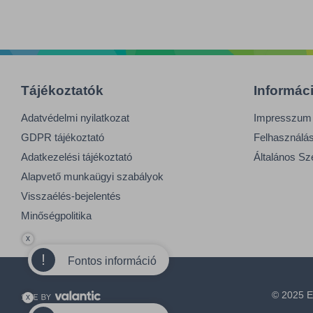
Tájékoztatók
Informác
Adatvédelmi nyilatkozat
Impresszum
GDPR tájékoztató
Felhasználási
Adatkezelési tájékoztató
Általános Sz
Alapvető munkaügyi szabályok
Visszaélés-bejelentés
Minőségpolitika
x
!
Fontos információ
© 2025 E
x