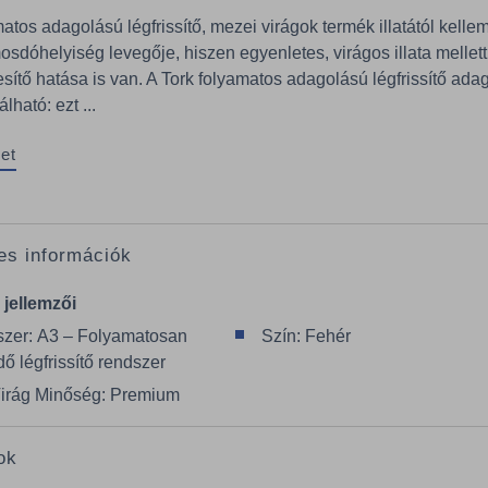
atos adagolású légfrissítő, mezei virágok termék illatától kelle
mosdóhelyiség levegője, hiszen egyenletes, virágos illata mellett
ítő hatása is van. A Tork folyamatos adagolású légfrissítő ada
lható: ezt ...
et
es információk
 jellemzői
zer: A3 – Folyamatosan
Szín: Fehér
ő légfrissítő rendszer
: Virág Minőség: Premium
ok