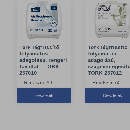
Tork légfrissítő
Tork légfrissítő
folyamatos
folyamatos
adagolású, tengeri
adagolású,
fuvallat - TORK
szagsemlegesítő
257010
TORK 257012
Rendszer: A3 –
Rendszer: A3 –
Folyamatosan
Folyamatosan
Részletek
Részletek
működő légfrissítő
működő légfrissít
rendszer
rendszer
Illat: Tengeri fuvallat
Illat:
Szagsemlegesítő
Minőség: Premium
Minőség: Premiu