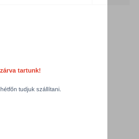
ermékek
zárva tartunk!
tfőn tudjuk szállítani.
rk folyamatos