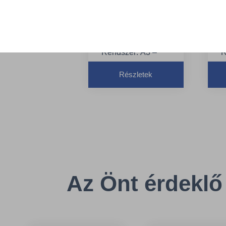
adagolású
ad
légfrissítő
lég
adagoló, fehér, A3
ad
- TORK 256010
A3
Rendszer: A3 –
R
Folyamatosan
F
Részletek
működő légfrissítő
m
rendszer
r
Minőség: Premium
M
Szín: Fehér
S
Az Önt érdeklő