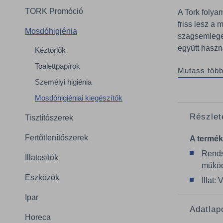
TORK Promóció
A Tork folyam
friss lesz a 
Mosdóhigiénia
szagsemleges
együtt haszná
Kéztörlők
Toalettpapírok
Mutass több
Személyi higiénia
Mosdóhigiéniai kiegészítők
Részlet
Tisztítószerek
Fertőtlenítőszerek
A termék
Rends
Illatosítók
működ
Eszközök
Illat
Ipar
Adatlap
Horeca