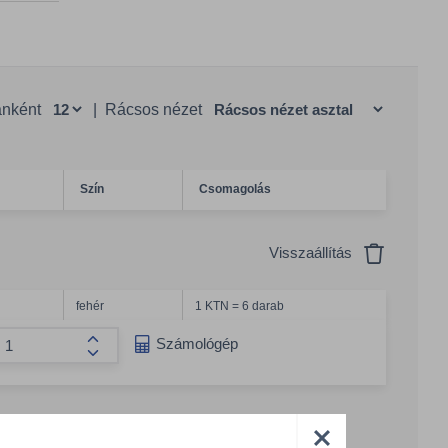
anként
|
Rácsos nézet
Szín
Csomagolás
Visszaállítás
fehér
1 KTN = 6 darab
g csökkentése
Számológép
Összeg növelése