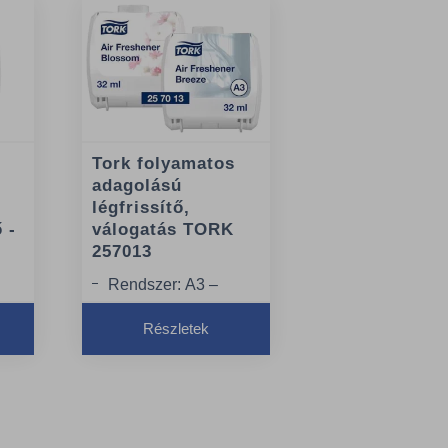
Tork folyamatos
adagolású
légfrissítő,
 -
válogatás TORK
257013
Rendszer: A3 –
Folyamatosan
Részletek
ő
működő légfrissítő
rendszer
Illat: Mixed (Breeze,
Blossom)
m
Minőség: Premium