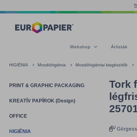
Table Of Content
Kiegészítő termékek
Az Önt érdeklő termékek
sr.skip-to.main-content
sr.skip-to.table-of-contents
sr.skip-to.main-navigation
Webshop
Árlisták
HIGIÉNIA
Mosdóhigiénia
Mosdóhigiéniai kiegészítők
Tork 
PRINT & GRAPHIC PACKAGING
légfr
KREATÍV PAPÍROK (Design)
2570
OFFICE
Görgess
HIGIÉNIA