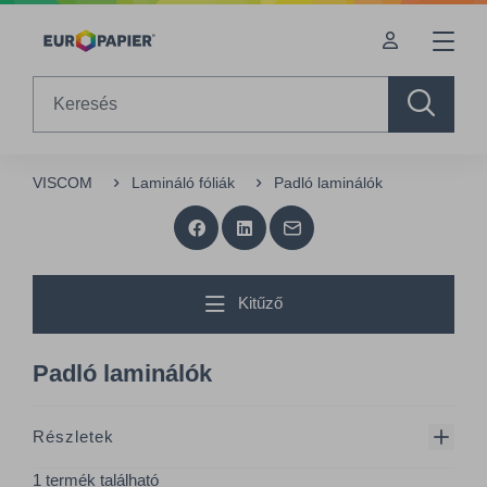
Table Of Content
sr.skip-to.main-content
sr.skip-to.table-of-contents
sr.skip-to.main-navigation
Search
VISCOM
Lamináló fóliák
Padló laminálók
Kitűző
Padló laminálók
Részletek
1 termék található