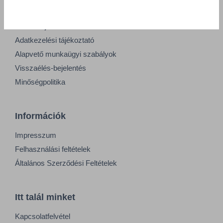
Adatvédelmi nyilatkozat
GDPR tájékoztató
Adatkezelési tájékoztató
Alapvető munkaügyi szabályok
Visszaélés-bejelentés
Minőségpolitika
Információk
Impresszum
Felhasználási feltételek
Általános Szerződési Feltételek
Itt talál minket
Kapcsolatfelvétel