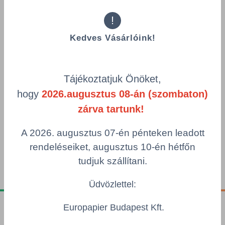
Poli-Lux Floor 101
!
Anyag: kalanderezett monomer PVC, matt,
stuktúrált, 120 μm
Kedves Vásárlóink!
Ragasztó: permanens
Hordozó: egy oldalon szilikonnal bevont papír
90 g/m2
Tájékoztatjuk Önöket,
hogy
2026.augusztus 08-án (szombaton)
Részletek
zárva tartunk!
A 2026. augusztus 07-én pénteken leadott
rendeléseiket, augusztus 10-én hétfőn
tudjuk szállítani.
Üdvözlettel:
Europapier Budapest Kft.
Tájékoztatók