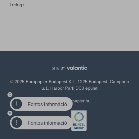
Térkép
© 2025 Europapier Budapest Kft. 1225 Budapest, Campona
u.1. Harbor Park DC3 épület
x
office@europapier.hu
!
Fontos információ
x
Tagja a
!
Fontos információ