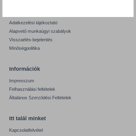
Adatvédelmi nyilatkozat
GDPR tájékoztató
Adatkezelési tájékoztató
Alapvető munkaügyi szabályok
Visszaélés-bejelentés
Minőségpolitika
Információk
Impresszum
Felhasználási feltételek
Általános Szerződési Feltételek
Itt talál minket
Kapcsolatfelvétel