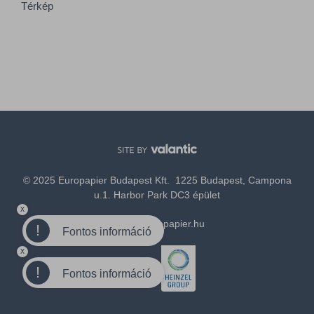
Térkép
© 2025 Europapier Budapest Kft. 1225 Budapest, Campona
u.1. Harbor Park DC3 épület
x
office@europapier.hu
!
Fontos információ
x
Tagja a
!
Fontos információ