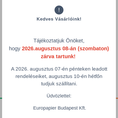
MetaWrap MD-X
!
Anyag: cylinder cast PVC fólia, 50 μm
Ragasztó: MetaScape (légcsatornás),
Kedves Vásárlóink!
permanens, oldószerbázisú akril, szürke
(blockout)
Hordozó: strukturált, PE réteggel bevont, Lay-
Tájékoztatjuk Önöket,
Flat kraft, 140g/m2
hogy
2026.augusztus 08-án (szombaton)
Részletek
zárva tartunk!
A 2026. augusztus 07-én pénteken leadott
rendeléseiket, augusztus 10-én hétfőn
tudjuk szállítani.
Üdvözlettel:
Europapier Budapest Kft.
Tájékoztatók