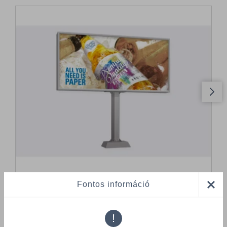
Fontos információ
Összes termék (a rendezéshez - SZŰRÉS - kattints a lenti
!
kategóriákra)