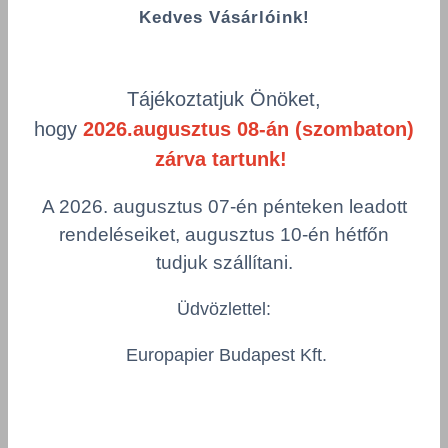
Kedves Vásárlóink!
Termékek oldalanként
product-
Visszaállítás
grid.filter.title.mobile
Tájékoztatjuk Önöket,
hogy
2026.augusztus 08-án (szombaton)
Cikkszám
g/m²
zárva tartunk!
Szín
Csomagolás
A 2026. augusztus 07-én pénteken leadott
rendeléseiket, augusztus 10-én hétfőn
CreatorUrban Blueback
tudjuk szállítani.
CUB115/1270-100
Grammsúly
Szín
Üdvözlettel:
115 g/m²
fehér
Europapier Budapest Kft.
Csomagolás
reel in box
Összeg csökkentése
Összeg növelés