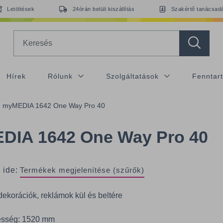
Letöltések
24órán belüli kiszállítás
Szakértő tanácsad
Search
Hírek
Rólunk
Szolgáltatások
Fenntar
myMEDIA 1642 One Way Pro 40
DIA 1642 One Way Pro 40
 ide:
Termékek megjelenítése (szűrők)
dekorációk, reklámok kül és beltére
esség: 1520 mm