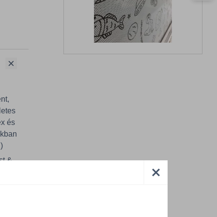
nt,
letes
ex és
akban
)
st &
oC,