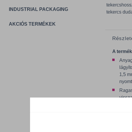
tekercshoss
INDUSTRIAL PACKAGING
tekercs dud
AKCIÓS TERMÉKEK
Részlet
A termék
Anyag:
lágyít
1,5 m
nyomta
Ragasz
vissz
akril
Vissz
Hordo
175 g