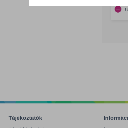
T
Tájékoztatók
Informác