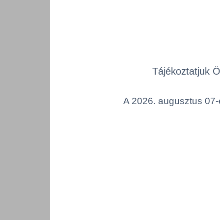
Életta
(nyom
Adatlap
Tájékoztatjuk 
A 2026. augusztus 07-é
Összes ter
a lenti kat
Cikk k