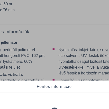
z: 50 m
a: 76 mm
es információk
 jellemzői
 perforált polimerrel
Nyomtatás: inkjet: latex, solve
ott hengerelt PVC, 162 μm,
eco-solvent , UV- festék (töké
m lyukátmérő, 60%
nyomtathatóságot biztosít lat
tási felület
UV-festékekkel, mivel a lyuk
lévő festék a hordozón marad
tó: víztiszta,
aszedhető, oldószerbázisú
Lamináló: CG panoRama Ca
Mactac LUV 7036
Fontos információ
aszedhető: 1 évig
Applikálás: száraz
zó: PE bevonatú Dual Liner
Hőmérséklet: minimum
/m2
applikálási hőmérséklet +10 