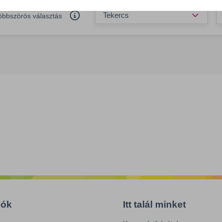
Össze
öbbszörös választás
iók
Itt talál minket