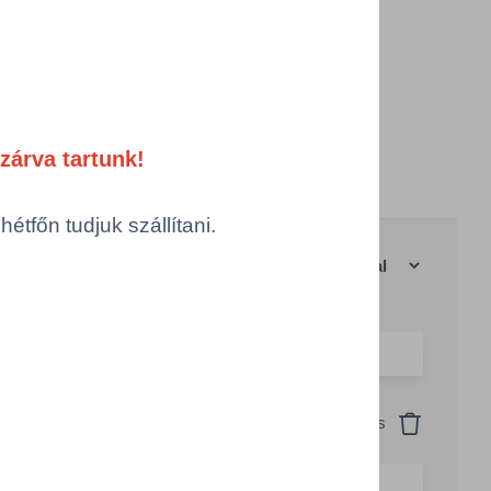
oC -
zárva tartunk!
tfőn tudjuk szállítani.
anként
|
Rácsos nézet
Csomagolás
Visszaállítás
reel in box