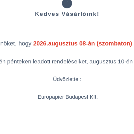
!
alkalmazási hőmérséklet -20 
rtam (kültéri): 3 év
+65 oC
Kedves Vásárlóink!
atlanul)
ok
Önöket, hogy
2026.augusztus 08-án (szombaton) 
n pénteken leadott rendeléseiket, augusztus 10-én hé
Termékek oldal
mék (a rendezéshez - SZŰRÉS - kattints
Üdvözlettel:
egóriákra)
Europapier Budapest Kft.
ép
Cikkszám
Szín
MY1642/1520-50
fehér