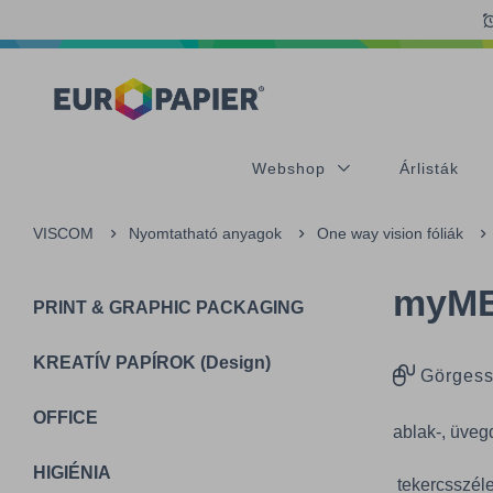
Table Of Content
sr.skip-to.main-content
sr.skip-to.table-of-contents
sr.skip-to.main-navigation
Webshop
Árlisták
VISCOM
Nyomtatható anyagok
One way vision fóliák
myME
PRINT & GRAPHIC PACKAGING
KREATÍV PAPÍROK (Design)
Görgess
OFFICE
ablak-, üveg
HIGIÉNIA
tekercsszél