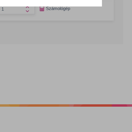
g csökkentése
Számológép
Összeg növelése