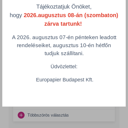
Termékek oldalanként
Tájékoztatjuk Önöket,
hogy
2026.augusztus 08-án (szombaton)
product-
Visszaállítás
zárva tartunk!
grid.filter.title.mobile
A 2026. augusztus 07-én pénteken leadott
Cikkszám
rendeléseiket, augusztus 10-én hétfőn
tudjuk szállítani.
Metamark Surface Cleaner
MKSFCLEANER/1L
Üdvözlettel:
Összeg csökkentése
Europapier Budapest Kft.
Összeg növelés
Számológép
Többszörös választás