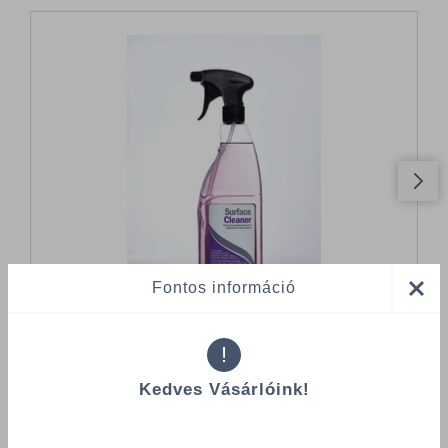
Fontos információ
!
Kedves Vásárlóink!
Összes termék (a rendezéshez - SZŰRÉS - kattints a lenti
kategóriákra)