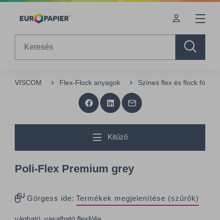
Table Of Content
sr.skip-to.main-content
sr.skip-to.table-of-contents
sr.skip-to.main-navigation
Search
VISCOM
Flex-Flock anyagok
Színes flex és flock fóliák
Kitűző
Poli-Flex Premium grey
Görgess ide:
Termékek megjelenítése (szűrők)
vágható, vasalható flexfólia