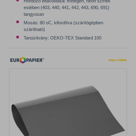
Hordozó eltávolítása: melegen, neon színek
estében (403, 440, 441, 442, 443, 690, 691)
langyosan
Mosás: 80 oC, kifordítva (szárítógépben
szárítható)
Tanúsítvány: OEKO-TEX Standard 100