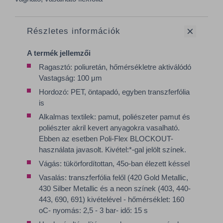
Részletes információk
A termék jellemzői
Ragasztó: poliuretán, hőmérsékletre aktiválódó
Vastagság: 100 μm
Hordozó: PET, öntapadó, egyben transzferfólia
is
Alkalmas textilek: pamut, poliészeter pamut és
poliészter akril kevert anyagokra vasalható.
Ebben az esetben Poli-Flex BLOCKOUT-
használata javasolt. Kivétel:*-gal jelölt színek.
Vágás: tükörfordítottan, 45o-ban élezett késsel
Vasalás: transzferfólia felől (420 Gold Metallic,
430 Silber Metallic és a neon színek (403, 440-
443, 690, 691) kivételével - hőmérséklet: 160
oC- nyomás: 2,5 - 3 bar- idő: 15 s