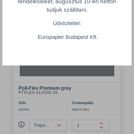
rendeléseiket, augusztus 10-én hétfőn
tudjuk szállítani.
Üdvözlettel:
Europapier Budapest Kft.
Poli-Flex Premium grey
PTFLEX-412/500-25
Szín
Csomagolás
szürke
reel in box
Összeg csökkentése
Összeg növelés