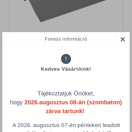
Fontos információ
Összes termék (a rendezéshez - SZŰRÉS - kattints a lenti
!
kategóriákra)
Kedves Vásárlóink!
Termékek oldalanként
product-
Visszaállítás
grid.filter.title.mobile
Tájékoztatjuk Önöket,
hogy
2026.augusztus 08-án (szombaton)
Cikkszám
Szín
zárva tartunk!
Csomagolás
A 2026. augusztus 07-én pénteken leadott