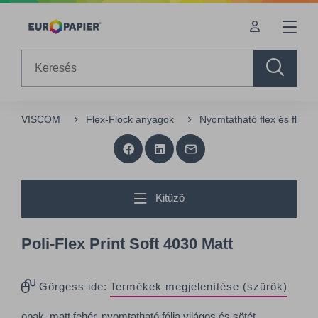
Table Of Content
sr.skip-to.main-content
sr.skip-to.table-of-contents
sr.skip-to.main-navigation
Search
VISCOM
Flex-Flock anyagok
Nyomtatható flex és flock f
Kitűző
Poli-Flex Print Soft 4030 Matt
Görgess ide:
Termékek megjelenítése (szűrők)
opak, matt fehér, nyomtatható fólia világos és sötét