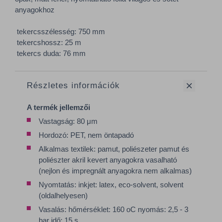
anyagokhoz
tekercsszélesség: 750 mm
tekercshossz: 25 m
tekercs duda: 76 mm
Részletes információk
A termék jellemzői
Vastagság: 80 μm
Hordozó: PET, nem öntapadó
Alkalmas textilek: pamut, poliészeter pamut és
poliészter akril kevert anyagokra vasalható
(nejlon és impregnált anyagokra nem alkalmas)
Nyomtatás: inkjet: latex, eco-solvent, solvent
(oldalhelyesen)
Vasalás: hőmérséklet: 160 oC nyomás: 2,5 - 3
bar idő: 15 s