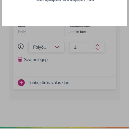
Poli-Flex Print Soft 4030 Matt
PTFLEX4030/750-25
Szín
Csomagolás
fehér
reel in box
Összeg csökkentése
Összeg növelés
Számológép
Többszörös választás