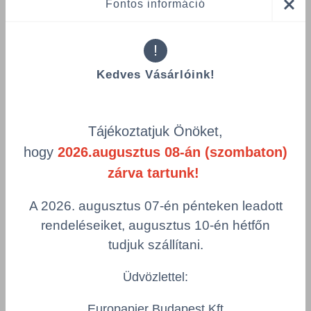
Fontos információ
!
Kedves Vásárlóink!
Tájékoztatjuk Önöket,
Összes termék (a rendezéshez - SZŰRÉS - kattints a lenti
hogy
2026.augusztus 08-án (szombaton)
kategóriákra)
zárva tartunk!
Termékek oldalanként
A 2026. augusztus 07-én pénteken leadott
product-
Visszaállítás
rendeléseiket, augusztus 10-én hétfőn
grid.filter.title.mobile
tudjuk szállítani.
Cikkszám
Szín
Üdvözlettel:
Csomagolás
Europapier Budapest Kft.