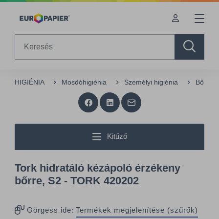
Table Of Content
Kiegészítő termékek
Az Önt érdeklő termékek
sr.skip-to.main-content
sr.skip-to.table-of-contents
sr.skip-to.main-navigation
Search
HIGIÉNIA
Mosdóhigiénia
Személyi higiénia
Bőrápo
Kitűző
Tork hidratáló kézápoló érzékeny
bőrre, S2 - TORK 420202
Görgess ide:
Termékek megjelenítése (szűrők)