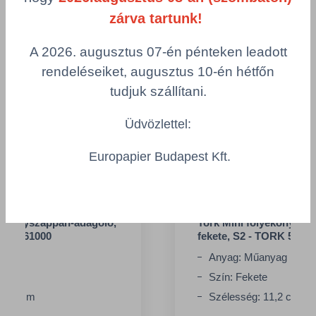
zárva tartunk!
A 2026. augusztus 07-én pénteken leadott
rendeléseiket, augusztus 10-én hétfőn
tudjuk szállítani.
Üdvözlettel:
Europapier Budapest Kft.
lyékonyszappan-adagoló,
Tork Mini folyékonysza
ORK 561000
fekete, S2 - TORK 5610
nyag
Anyag: Műanyag
Szín: Fekete
11,2 cm
Szélesség: 11,2 cm