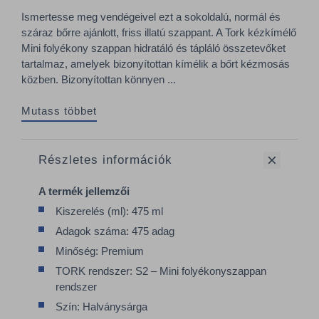
Ismertesse meg vendégeivel ezt a sokoldalú, normál és
száraz bőrre ajánlott, friss illatú szappant. A Tork kézkímélő
Mini folyékony szappan hidratáló és tápláló összetevőket
tartalmaz, amelyek bizonyítottan kímélik a bőrt kézmosás
közben. Bizonyítottan könnyen ...
Mutass többet
Részletes információk
A termék jellemzői
Kiszerelés (ml): 475 ml
Adagok száma: 475 adag
Minőség: Premium
TORK rendszer: S2 – Mini folyékonyszappan
rendszer
Szín: Halványsárga