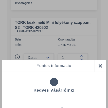
Csomagolás
TORK kézkímélő Mini folyékony szappan,
S2 - TORK 420502
TORK/420502/PC
Szín
Csomagolás
krém.
1 KTN = 8 db.
Összeg csökkentése
Összeg növelés
Fontos információ
Számológép
!
Többszörös választás
Kedves Vásárlóink!