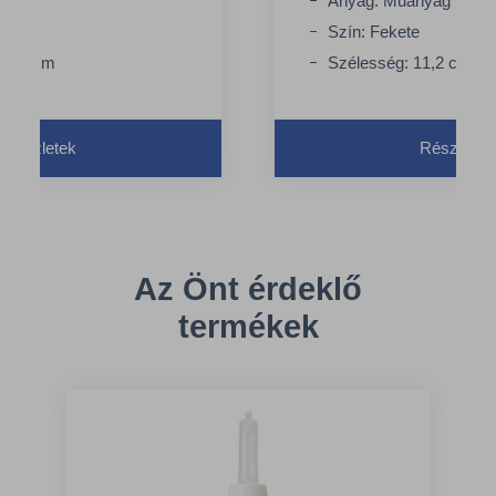
nyag
Anyag: Műanyag
Szín: Fekete
11,2 cm
Szélesség: 11,2 cm
Részletek
Részletek
Az Önt érdeklő
termékek