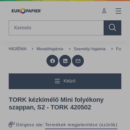
Table Of Content
Kiegészítő termékek
Az Önt érdeklő termékek
sr.skip-to.main-content
sr.skip-to.table-of-contents
sr.skip-to.main-navigation
Search
HIGIÉNIA
Mosdóhigiénia
Személyi higiénia
Folyék
Kitűző
TORK kézkímélő Mini folyékony
szappan, S2 - TORK 420502
Görgess ide:
Termékek megjelenítése (szűrők)