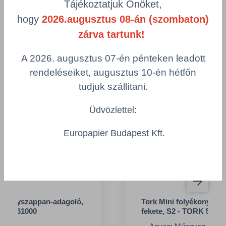
Tájékoztatjuk Önöket,
hogy
2026.augusztus 08-án (szombaton)
Kiegészítő termékek
zárva tartunk!
A 2026. augusztus 07-én pénteken leadott
rendeléseiket, augusztus 10-én hétfőn
tudjuk szállítani.
Üdvözlettel:
Europapier Budapest Kft.
lyékonyszappan-adagoló,
Tork Mini folyékonysza
ORK 561000
fekete, S2 - TORK 5610