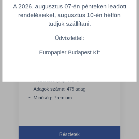
A 2026. augusztus 07-én pénteken leadott
rendeléseiket, augusztus 10-én hétfőn
tudjuk szállítani.
Üdvözlettel:
Europapier Budapest Kft.
TORK Mini tusolókrém, S2 - TORK
420602
Kiszerelés (ml): 475 ml
Adagok száma: 475 adag
Minőség: Premium
Részletek