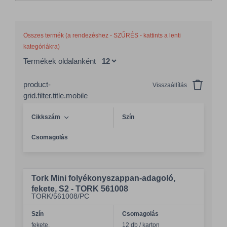
Összes termék (a rendezéshez - SZŰRÉS - kattints a lenti
kategóriákra)
Termékek oldalanként
product-
Visszaállítás
grid.filter.title.mobile
Cikkszám
Szín
Csomagolás
Tork Mini folyékonyszappan-adagoló,
fekete, S2 - TORK 561008
TORK/561008/PC
Szín
Csomagolás
fekete.
12 db / karton