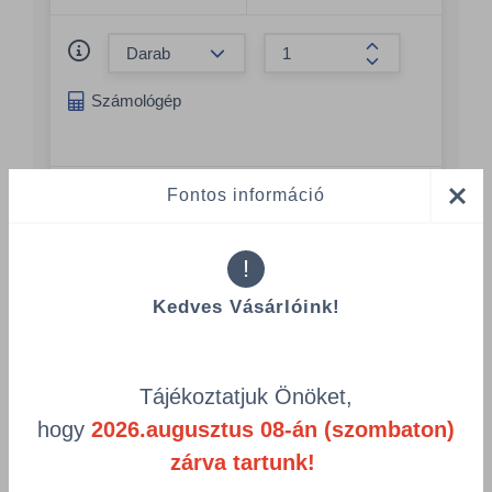
Összeg csökkentése
Összeg növelés
Számológép
Többszörös választás
Fontos információ
!
Kedves Vásárlóink!
Kiegészítő termékek
Tájékoztatjuk Önöket,
hogy
2026.augusztus 08-án (szombaton)
zárva tartunk!