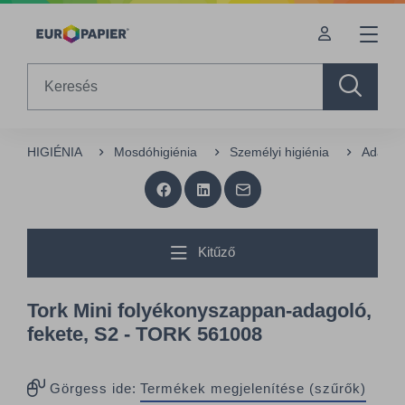
Table Of Content
Kiegészítő termékek
Az Önt érdeklő termékek
sr.skip-to.main-content
sr.skip-to.table-of-contents
sr.skip-to.main-navigation
Search
HIGIÉNIA
Mosdóhigiénia
Személyi higiénia
Adagol
Kitűző
Tork Mini folyékonyszappan-adagoló,
fekete, S2 - TORK 561008
Görgess ide:
Termékek megjelenítése (szűrők)