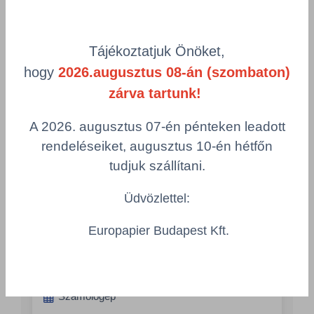
Termékek oldalanként
product-
Tájékoztatjuk Önöket,
Visszaállítás
grid.filter.title.mobile
hogy
2026.augusztus 08-án (szombaton)
zárva tartunk!
Cikkszám
Csomagolás
A 2026. augusztus 07-én pénteken leadott
rendeléseiket, augusztus 10-én hétfőn
Tip Kombi Professional 4kg - Fertőtlenítő
kézi mosogatópor, kiváló zsíroldó hatással
tudjuk szállítani.
- 101107551
DIV/101107511/PC
Üdvözlettel:
Csomagolás
Europapier Budapest Kft.
1 KTN = 4 db.
Összeg csökkentése
Összeg növelés
Számológép