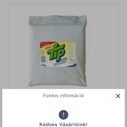
Fontos információ
!
Összes termék (a rendezéshez - SZŰRÉS - kattints a lenti
Kedves Vásárlóink!
kategóriákra)