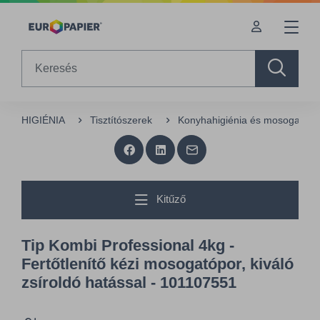
Table Of Content
sr.skip-to.main-content
sr.skip-to.table-of-contents
sr.skip-to.main-navigation
Search
HIGIÉNIA
Tisztítószerek
Konyhahigiénia és mosogatás
Kitűző
Tip Kombi Professional 4kg -
Fertőtlenítő kézi mosogatópor, kiváló
zsíroldó hatással - 101107551