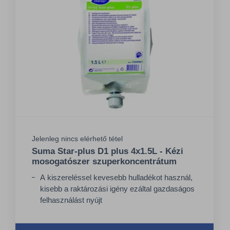
Jelenleg nincs elérhető tétel
Suma Star-plus D1 plus 4x1.5L - Kézi
mosogatószer szuperkoncentrátum
A kiszereléssel kevesebb hulladékot használ,
kisebb a raktározási igény ezáltal gazdaságos
felhasználást nyújt
Eltávolítja a zsíros és rászáradt
ételmaradványokat