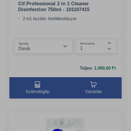
Cif.Professional 2 in 1 Cleaner
Disinfection 750ml - 101107415
2 in1 tisztító- fertőtlenítőszer
Összeg csökkentése
Egység
Mennyiség
Összeg nö
Teljes:
1.080,00 Ft
Számológép
Vásárlás