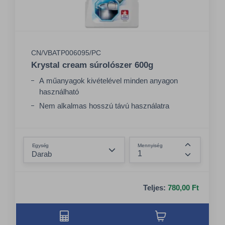
CN/VBATP006095/PC
Krystal cream súrolószer 600g
A műanyagok kivételével minden anyagon
használható
Nem alkalmas hosszú távú használatra
polírozott felületeken
Új, továbbfejlesztett illat
Összeg csökkentése
Egység
Mennyiség
Összeg nö
Teljes:
780,00 Ft