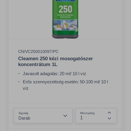
CN/VC250010097/PC
Cleamen 250 kézi mosogatószer
koncentrátum 1L
Javasolt adagolás: 20 ml/ 10 l víz
Erős szennyezettség esetén: 50-100 ml/ 10 l
víz
Összeg csökkentése
Egység
Mennyiség
Összeg nö