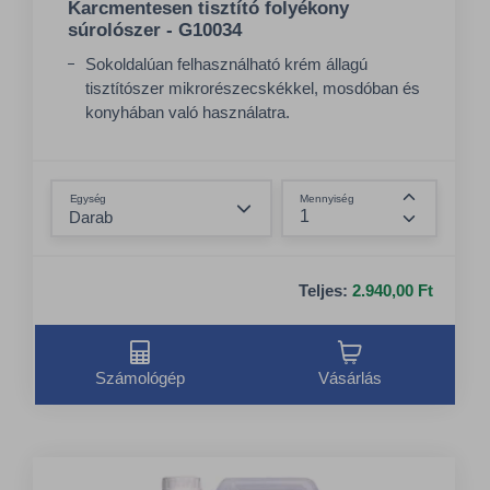
Karcmentesen tisztító folyékony
súrolószer - G10034
Sokoldalúan felhasználható krém állagú
tisztítószer mikrorészecskékkel, mosdóban és
konyhában való használatra.
Gyönyörű eredményeket biztosít az odaégett
ételmaradványok, rászáradt zsíros
Összeg csökkentése
szennyeződések, szappanhab és víznyomok
Egység
Mennyiség
ellen.
Összeg nö
Alkalmas zománcozott, rozsdamentes,
műanyag, kerámia felületek tisztítására
Teljes:
2.940,00 Ft
Számológép
Vásárlás