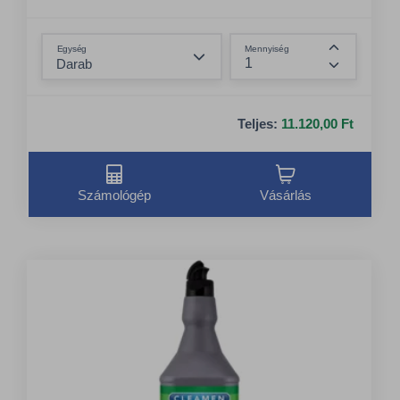
Összeg csökkentése
Egység
Mennyiség
Összeg nö
Teljes:
11.120,00 Ft
Számológép
Vásárlás