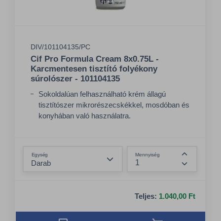
DIV/101104135/PC
Cif Pro Formula Cream 8x0.75L -
Karcmentesen tisztító folyékony
súrolószer - 101104135
Sokoldalúan felhasználható krém állagú
tisztítószer mikrorészecskékkel, mosdóban és
konyhában való használatra.
Gyönyörű eredményeket biztosít az odaégett
ételmaradványok, rászáradt zsíros
Összeg csökkentése
szennyeződések, szappanhab és víznyomok
Egység
Mennyiség
ellen.
Összeg nö
Alkalmas zománcozott, rozsdamentes,
műanyag, kerámia felületek tisztítására
Teljes:
1.040,00 Ft