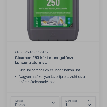
CN/VC250050098/PC
Cleamen 250 kézi mosogatószer
koncentrátum 5L
Szicíliai narancs és ecuadori banán illat
Nagyon hatékonyan távolítja el a zsírt és a
száraz ételmaradékokat
Tökéletesen tisztít mindenféle anyagot -
porcelán, kerámia, üveg, műanyag
Összeg csökkentése
Egység
Mennyiség
Összeg nö