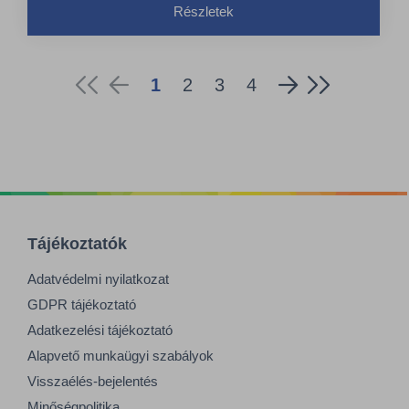
Részletek
Folt- és csíkmentes száradást biztosít
1
2
3
4
Tájékoztatók
Adatvédelmi nyilatkozat
GDPR tájékoztató
Adatkezelési tájékoztató
Alapvető munkaügyi szabályok
Visszaélés-bejelentés
Minőségpolitika