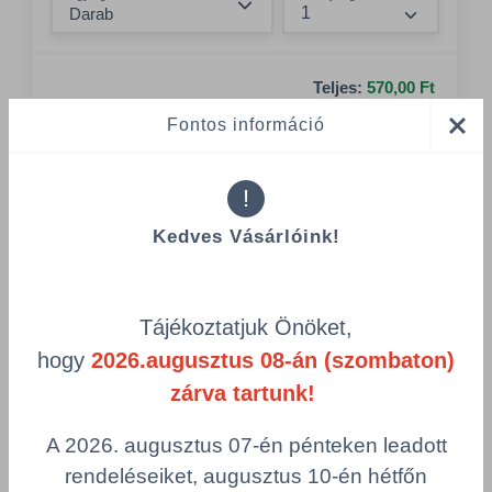
Összeg nö
Teljes:
570,00 Ft
Fontos információ
Számológép
Vásárlás
!
Kedves Vásárlóink!
Tájékoztatjuk Önöket,
hogy
2026.augusztus 08-án (szombaton)
zárva tartunk!
A 2026. augusztus 07-én pénteken leadott
rendeléseiket, augusztus 10-én hétfőn