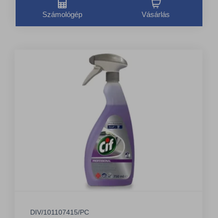
Számológép
Vásárlás
DIV/101107415/PC