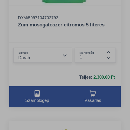
DYM/5997104702792
Zum mosogatószer citromos 5 literes
Összeg csökkentése
Egység
Mennyiség
Összeg nö
Teljes:
2.300,00 Ft
Számológép
Vásárlás