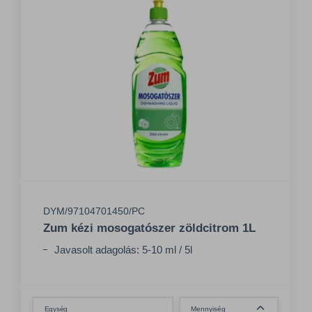
DYM/97104701450/PC
Zum kézi mosogatószer zöldcitrom 1L
Javasolt adagolás: 5-10 ml / 5l
Összeg csökkentése
Egység
Mennyiség