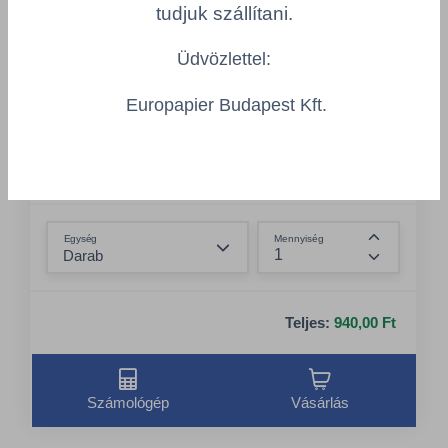
tudjuk szállítani.
Üdvözlettel:
Europapier Budapest Kft.
HAZT/31040282
Pur mosogató 750ml Balzsam Aloe vera
Összeg csökkentése
Egység
Mennyiség
Összeg nö
Teljes:
940,00 Ft
Számológép
Vásárlás