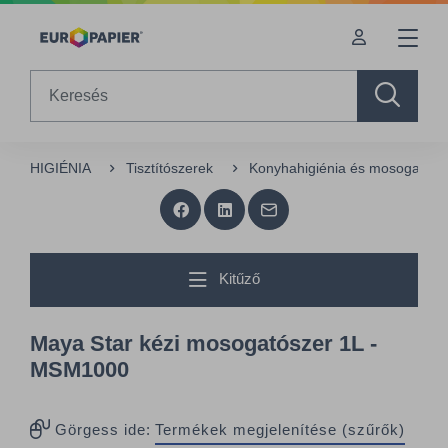
Table Of Content
sr.skip-to.main-content
sr.skip-to.table-of-contents
sr.skip-to.main-navigation
Search
HIGIÉNIA
Tisztítószerek
Konyhahigiénia és mosogatás
Kitűző
Maya Star kézi mosogatószer 1L -
MSM1000
Görgess ide:
Termékek megjelenítése (szűrők)