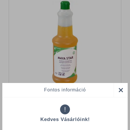
Fontos információ
!
Összes termék (a rendezéshez - SZŰRÉS - kattints a lenti
kategóriákra)
Kedves Vásárlóink!
Termékek oldalanként