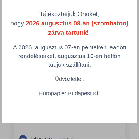
product-
Visszaállítás
Tájékoztatjuk Önöket,
grid.filter.title.mobile
hogy
2026.augusztus 08-án (szombaton)
Cikkszám
Csomagolás
zárva tartunk!
A 2026. augusztus 07-én pénteken leadott
Maya Star kézi mosogatószer 1L -
rendeléseiket, augusztus 10-én hétfőn
MSM1000
tudjuk szállítani.
DEL/MSM1000/PC
Csomagolás
Üdvözlettel:
1 KTN = 12 fl x 1 L
Europapier Budapest Kft.
Összeg csökkentése
Összeg növelés
Számológép
Többszörös választás