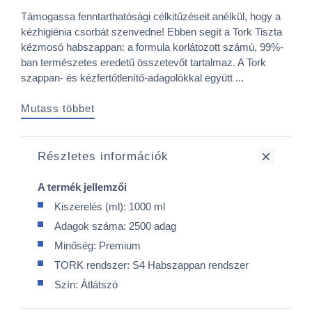
Támogassa fenntarthatósági célkitűzéseit anélkül, hogy a
kézhigiénia csorbát szenvedne! Ebben segít a Tork Tiszta
kézmosó habszappan: a formula korlátozott számú, 99%-
ban természetes eredetű összetevőt tartalmaz. A Tork
szappan- és kézfertőtlenítő-adagolókkal együtt ...
Mutass többet
Részletes információk
A termék jellemzői
Kiszerelés (ml): 1000 ml
Adagok száma: 2500 adag
Minőség: Premium
TORK rendszer: S4 Habszappan rendszer
Szín: Átlátszó