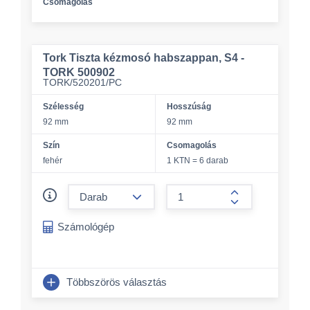
Csomagolás
Tork Tiszta kézmosó habszappan, S4 -
TORK 500902
TORK/520201/PC
Szélesség
Hosszúság
92 mm
92 mm
Szín
Csomagolás
fehér
1 KTN = 6 darab
Összeg csökkentése
Összeg növelés
Számológép
Többszörös választás