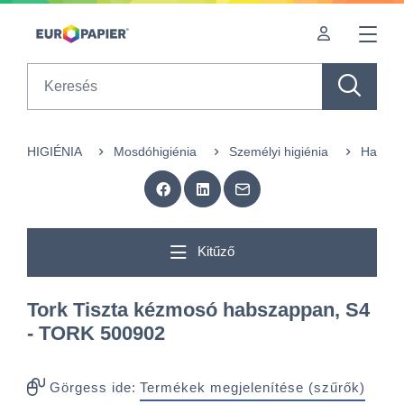
Table Of Content
sr.skip-to.main-content
sr.skip-to.table-of-contents
sr.skip-to.main-navigation
Search
HIGIÉNIA
Mosdóhigiénia
Személyi higiénia
Habsza
Kitűző
Tork Tiszta kézmosó habszappan, S4
- TORK 500902
Görgess ide:
Termékek megjelenítése (szűrők)