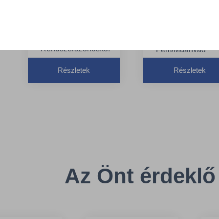
kézfertőtlenítő-
kézfertőtlenítő-
adagoló – Intuition
adagoló, S4 -
szenzorral, S4 -
TORK 460010
TORK 561600
Anyag:
Rendszerazonosító:
Fém/Műanyag
S4 – Szappan- és
Szín: Rozsdamen
Részletek
Részletek
kézfertőtlenítő
Szélesség: 10,6 
rendszer
Magasság: 27.80 cm
Szélesség: 13 cm
Az Önt érdeklő