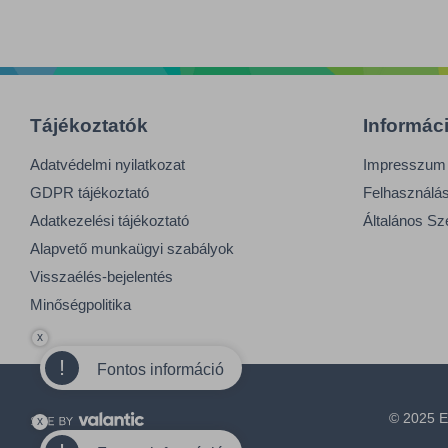
Tájékoztatók
Informác
Adatvédelmi nyilatkozat
Impresszum
GDPR tájékoztató
Felhasználási
Adatkezelési tájékoztató
Általános Sz
Alapvető munkaügyi szabályok
Visszaélés-bejelentés
Minőségpolitika
x
!
Fontos információ
© 2025 E
x