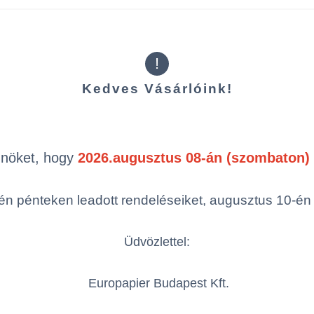
!
Kedves Vásárlóink!
Kiegészítő t
Önöket, hogy
2026.augusztus 08-án (szombaton) 
n pénteken leadott rendeléseiket, augusztus 10-én hé
Üdvözlettel:
Europapier Budapest Kft.
Tork szappan- és
Tork szappan- é