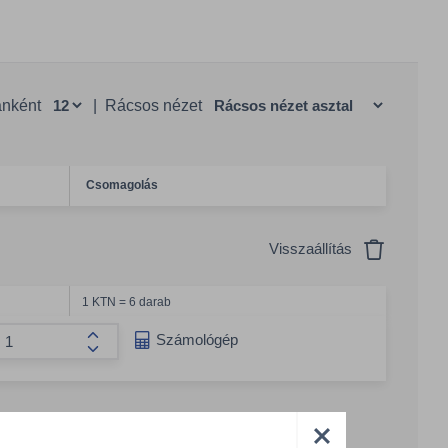
anként
|
Rácsos nézet
Csomagolás
Visszaállítás
1 KTN = 6 darab
g csökkentése
Számológép
Összeg növelése