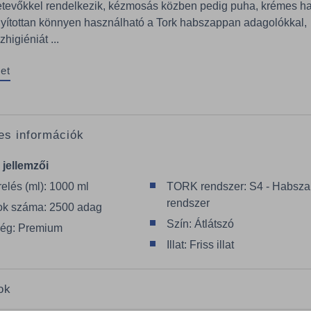
etevőkkel rendelkezik, kézmosás közben pedig puha, krémes h
yítottan könnyen használható a Tork habszappan adagolókkal,
higiéniát ...
et
es információk
 jellemzői
elés (ml): 1000 ml
TORK rendszer: S4 - Habszappan
rendszer
k száma: 2500 adag
Szín: Átlátszó
ég: Premium
Illat: Friss illat
ok