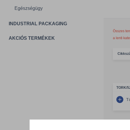
Egészségügy
INDUSTRIAL PACKAGING
Összes ter
AKCIÓS TERMÉKEK
a lenti kat
Cikksz
TORK/5
T