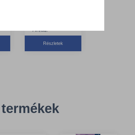
adagoló
Intuition™
szenzorral, S4 -
TORK 460009
Anyag:
Fém/Műanyag
tes
Részletek
Szín: Rozsdamentes
cm
Szélesség: 11,6 cm
 termékek