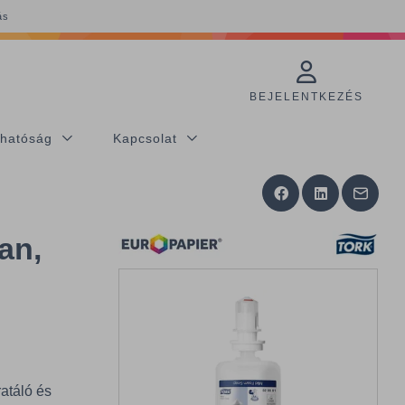
ás
BEJELENTKEZÉS
thatóság
Kapcsolat
an,
ratáló és