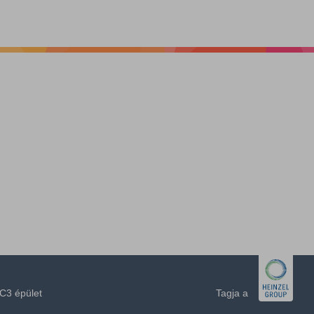
C3 épület
Tagja a