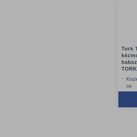
Tork 
kézm
habsz
TORK
Kisz
ml
Adag
ada
Minő