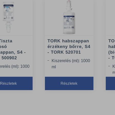
Tiszta
TORK habszappan
TO
osó
érzékeny bőrre, S4
ha
appan, S4 -
- TORK 520701
(b
 500902
- 
Kiszerelés (ml): 1000
erelés (ml): 1000
K
ml
m
Adagok száma: 2500
ok száma: 2500
A
adag
Részletek
Részletek
g
a
Minőség: Premium
ség: Premium
M