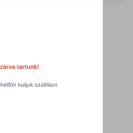
ermékek
zárva tartunk!
tfőn tudjuk szállítani.
s
Tork kézhigiéniai