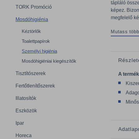
tápláló össz
TORK Promóció
képez. Bizon
megfelelő kéz
Mosdóhigiénia
Kéztörlők
Mutass több
Toalettpapírok
Személyi higiénia
Részlet
Mosdóhigiéniai kiegészítők
Tisztítószerek
A termék
Kiszer
Fertőtlenítőszerek
Adago
Illatosítók
Minős
Eszközök
Ipar
Adatlap
Horeca