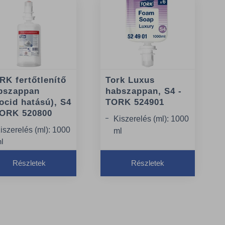
RK fertőtlenítő
Tork Luxus
bszappan
habszappan, S4 -
iocid hatású), S4
TORK 524901
TORK 520800
Kiszerelés (ml): 1000
iszerelés (ml): 1000
ml
l
Adagok száma: 2500
dagok száma: 1666
adag
Részletek
Részletek
dag
Minőség: Premium
inőség: Premium