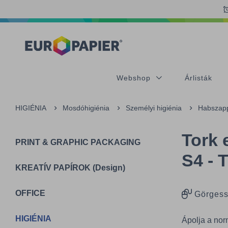
Table Of Content
Kiegészítő termékek
Az Önt érdeklő termékek
sr.skip-to.main-content
sr.skip-to.table-of-contents
sr.skip-to.main-navigation
Webshop
Árlisták
HIGIÉNIA
Mosdóhigiénia
Személyi higiénia
Habszap
Tork 
PRINT & GRAPHIC PACKAGING
S4 - 
KREATÍV PAPÍROK (Design)
OFFICE
Görgess
HIGIÉNIA
Ápolja a norm