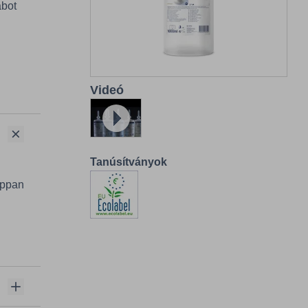
abot
Videó
app.play
Tanúsítványok