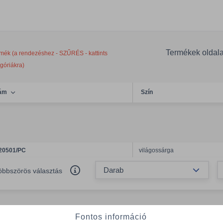
Termékek oldal
mék (a rendezéshez - SZŰRÉS - kattints
egóriákra)
ám
Szín
20501/PC
világossárga
Össze
öbbszörös választás
Fontos információ