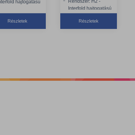
Rendszer: H2 -
nterfold hajtogatású
Interfold hajtogatású
éztörlő rendszer
kéztörlő rendszer
inőség: Advanced
Részletek
Részletek
Lapok száma: 180
apméret: 34 x 21 cm
Rétegek száma: 2