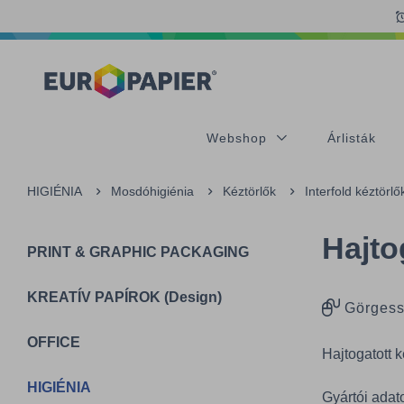
Table Of Content
Az Önt érdeklő termékek
sr.skip-to.main-content
sr.skip-to.table-of-contents
sr.skip-to.main-navigation
Webshop
Árlisták
HIGIÉNIA
Mosdóhigiénia
Kéztörlők
Interfold kéztörl
Hajto
PRINT & GRAPHIC PACKAGING
KREATÍV PAPÍROK (Design)
Görgess
OFFICE
Hajtogatott 
HIGIÉNIA
Gyártói adat