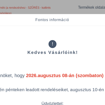
Termékek oldal
mék (a rendezéshez - SZŰRÉS - kattints
egóriákra)
Fontos információ
ám
Szélesség
Hosszúság
!
Kedves Vásárlóink!
50/2124/KTN
210 mm
240 mm
Össze
öbbszörös választás
Önöket, hogy
2026.augusztus 08-án (szombaton) 
n pénteken leadott rendeléseiket, augusztus 10-én hé
Üdvözlettel: