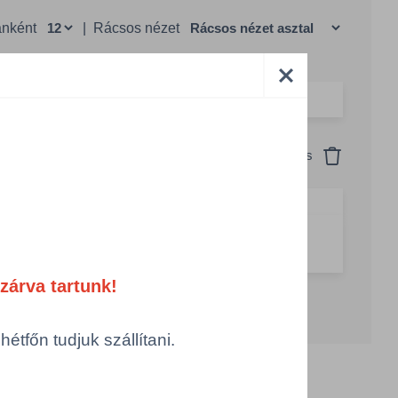
anként
|
Rácsos nézet
Szín
Csomagolás
Visszaállítás
hófehér
1 KTN = 15 csom x 200 db
g csökkentése
Számológép
Összeg növelése
zárva tartunk!
tfőn tudjuk szállítani.