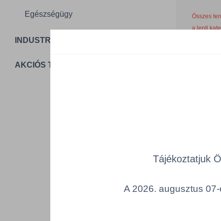
Egészségügy
Összes ter
a lenti kat
INDUSTRIAL PACKAGING
Cikksz
AKCIÓS TERMÉKEK
FHT2/Z1
T
Tájékoztatjuk 
A 2026. augusztus 07-é