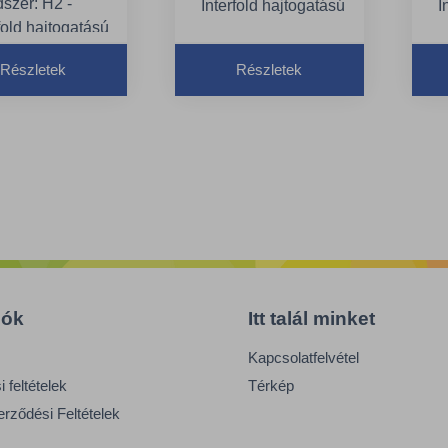
szer: H2 -
Interfold hajtogatású
I
fold hajtogatású
kéztörlő rendszer
k
örlő rendszer
Minőség: Premium
M
Részletek
Részletek
ség: Premium
Lapméret: 34 x 21 cm
L
z hajtogatás
ül: 25.5 cm
iók
Itt talál minket
Kapcsolatfelvétel
 feltételek
Térkép
erződési Feltételek