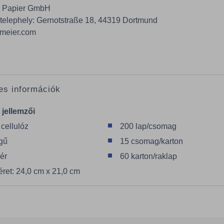
r Papier GmbH
telephely: Gernotstraße 18, 44319 Dortmund
meier.com
es információk
 jellemzői
cellulóz
200 lap/csomag
egű
15 csomag/karton
ér
60 karton/raklap
ret: 24,0 cm x 21,0 cm