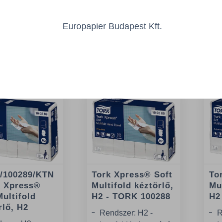
Europapier Budapest Kft.
Az Önt érdeklő
/100289/KTN
Tork Xpress® Soft
To
k Xpress®
Multifold kéztörlő,
Mul
Multifold
H2 - TORK 100288
H2
rlő, H2
Rendszer: H2 -
R