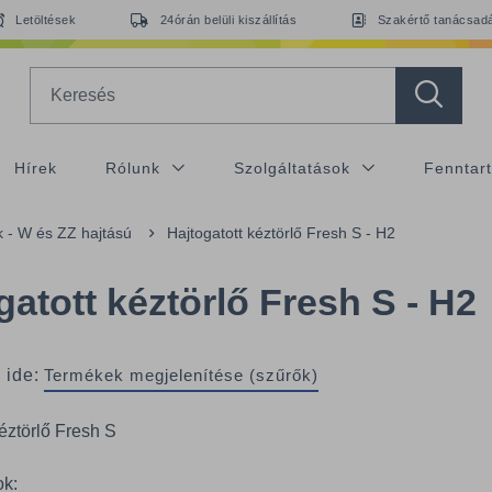
Letöltések
24órán belüli kiszállítás
Szakértő tanácsad
Search
Hírek
Rólunk
Szolgáltatások
Fenntar
ők - W és ZZ hajtású
Hajtogatott kéztörlő Fresh S - H2
gatott kéztörlő Fresh S - H2
 ide:
Termékek megjelenítése (szűrők)
kéztörlő Fresh S
ok: