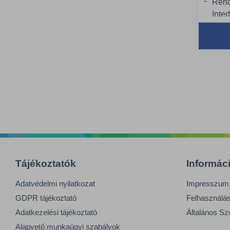
Rend
Inter
kézt
Minő
Hoss
nélk
Tájékoztatók
Informác
Adatvédelmi nyilatkozat
Impresszum
GDPR tájékoztató
Felhasználási
Adatkezelési tájékoztató
Általános Sz
Alapvető munkaügyi szabályok