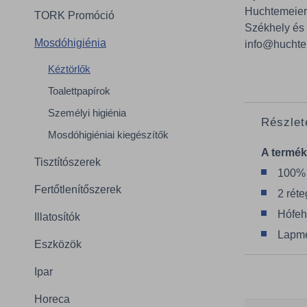
Huchtemeie
TORK Promóció
Székhely és 
Mosdóhigiénia
info@huchte
Kéztörlők
Toalettpapírok
Személyi higiénia
Részlet
Mosdóhigiéniai kiegészítők
A termék
Tisztítószerek
100% 
Fertőtlenítőszerek
2 rét
Hófeh
Illatosítók
Lapmé
Eszközök
Ipar
Horeca