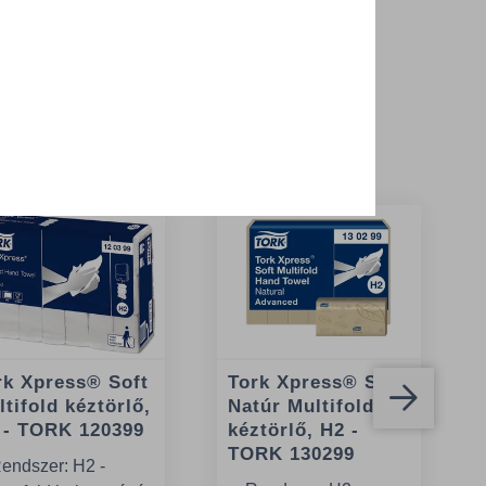
 termékek
rk Xpress® Soft
Tork Xpress® Soft
tifold kéztörlő,
Natúr Multifold
 - TORK 120399
kéztörlő, H2 -
TORK 130299
endszer: H2 -