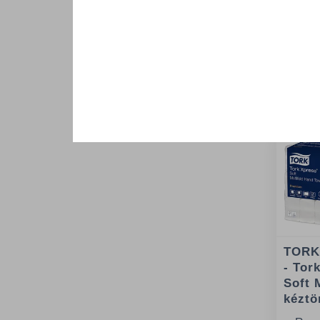
TORK
- Tor
Soft 
kéztö