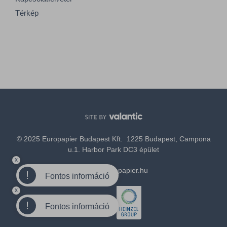
Térkép
© 2025 Europapier Budapest Kft. 1225 Budapest, Campona
u.1. Harbor Park DC3 épület
x
office@europapier.hu
!
Fontos információ
x
Tagja a
!
Fontos információ