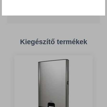
Többszörös választás
Kiegészítő termékek