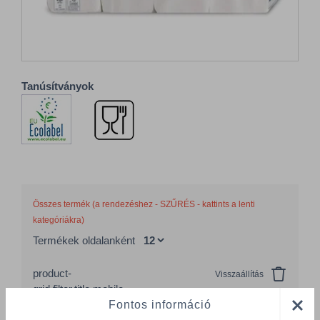
Tanúsítványok
Összes termék (a rendezéshez - SZŰRÉS - kattints a lenti
kategóriákra)
Termékek oldalanként
product-
Visszaállítás
grid.filter.title.mobile
Fontos információ
Cikkszám
Szélesség