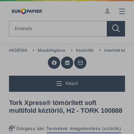
Table Of Content
Kiegészítő termékek
sr.skip-to.main-content
sr.skip-to.table-of-contents
sr.skip-to.main-navigation
Search
HIGIÉNIA
Mosdóhigiénia
Kéztörlők
Interfold kéztö
Kitűző
Tork Xpress® tömörített soft
multifold kéztörlő, H2 - TORK 100888
Görgess ide:
Termékek megjelenítése (szűrők)