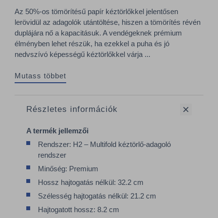
Az 50%-os tömörítésű papír kéztörlőkkel jelentősen
lerövidül az adagolók utántöltése, hiszen a tömörítés révén
duplájára nő a kapacitásuk. A vendégeknek prémium
élményben lehet részük, ha ezekkel a puha és jó
nedvszívó képességű kéztörlőkkel várja ...
Mutass többet
Részletes információk
A termék jellemzői
Rendszer: H2 – Multifold kéztörlő-adagoló
rendszer
Minőség: Premium
Hossz hajtogatás nélkül: 32.2 cm
Szélesség hajtogatás nélkül: 21.2 cm
Hajtogatott hossz: 8.2 cm