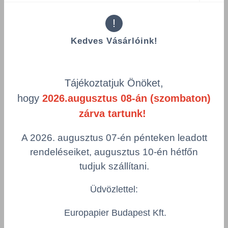
Hosszúság
Szín
!
Kedves Vásárlóink!
Csomagolás
Tork Xpress® tömörített soft multifold
Tájékoztatjuk Önöket,
kéztörlő, H2 - TORK 100888
hogy
2026.augusztus 08-án (szombaton)
TORK/100888/KTN
zárva tartunk!
Szélesség
Hosszúság
212 mm
320 mm
A 2026. augusztus 07-én pénteken leadott
Szín
Csomagolás
rendeléseiket, augusztus 10-én hétfőn
fehér
1 KTN = 12 csomag
tudjuk szállítani.
Összeg csökkentése
Üdvözlettel:
Összeg növelés
Számológép
Europapier Budapest Kft.