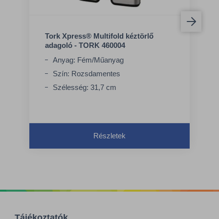
Tork Xpress® Multifold kéztörlő
adagoló - TORK 460004
Anyag: Fém/Műanyag
Szín: Rozsdamentes
Szélesség: 31,7 cm
Részletek
Tájékoztatók