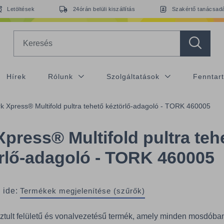
Letöltések
24órán belüli kiszállítás
Szakértő tanácsad
Search
Hírek
Rólunk
Szolgáltatások
Fenntar
rk Xpress® Multifold pultra tehető kéztörlő-adagoló - TORK 460005
Xpress® Multifold pultra teh
rlő-adagoló - TORK 460005
 ide:
Termékek megjelenítése (szűrők)
sztult felületű és vonalvezetésű termék, amely minden mosdóba