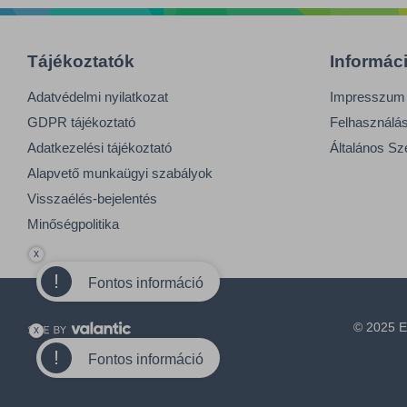
Tájékoztatók
Informác
Adatvédelmi nyilatkozat
Impresszum
GDPR tájékoztató
Felhasználási
Adatkezelési tájékoztató
Általános Sz
Alapvető munkaügyi szabályok
Visszaélés-bejelentés
Minőségpolitika
x
!
Fontos információ
© 2025 E
x
!
Fontos információ