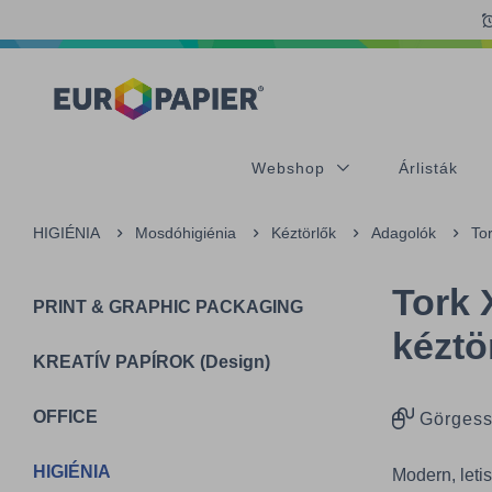
Table Of Content
Kiegészítő termékek
Az Önt érdeklő termékek
sr.skip-to.main-content
sr.skip-to.table-of-contents
sr.skip-to.main-navigation
Webshop
Árlisták
HIGIÉNIA
Mosdóhigiénia
Kéztörlők
Adagolók
To
Tork 
PRINT & GRAPHIC PACKAGING
kéztö
KREATÍV PAPÍROK (Design)
OFFICE
Görgess
HIGIÉNIA
Modern, leti