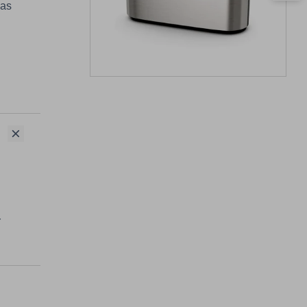
gas
r