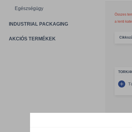
Egészségügy
Összes ter
a lenti kat
INDUSTRIAL PACKAGING
Cikksz
AKCIÓS TERMÉKEK
TORK/4
T