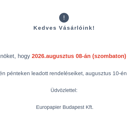
!
Kedves Vásárlóink!
Kiegészítő t
Önöket, hogy
2026.augusztus 08-án (szombaton) 
n pénteken leadott rendeléseiket, augusztus 10-én hé
Üdvözlettel:
Xpress® Soft
Tork Xpress Soft
To
Europapier Budapest Kft.
 Multifold
Multifold kéztörlő,
Mul
rlő, H2 -
H2 - TORK 130289
H2
 130299
Rendszer: H2 -
R