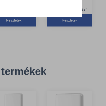
Rendszer: H2 -
nterfold hajtogatású
Interfold hajtogatású
éztörlő rendszer
kéztörlő rendszer
inőség: Premium
Részletek
Részletek
Minőség: Premium
apméret: 34 x 21 cm
Hossz hajtogatás
nélkül: 25.5 cm
 termékek