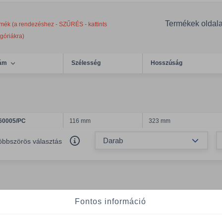
Termékek oldal
mék (a rendezéshez - SZŰRÉS - kattints
egóriákra)
ám
Szélesség
Hosszúság
60005/PC
116 mm
323 mm
Össze
öbbszörös választás
Fontos információ