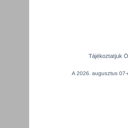
Tájékoztatjuk 
A 2026. augusztus 07-é
Tork 
Natúr
kéztö
TORK