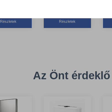
szer: H2 -
Interfold hajtogatású
I
fold hajtogatású
kéztörlő rendszer
k
örlő rendszer
Minőség: Advanced
M
Részletek
Részletek
k száma: 180
Lapméret: 24 x 21 cm
L
gek száma: 2
Az Önt érdeklő