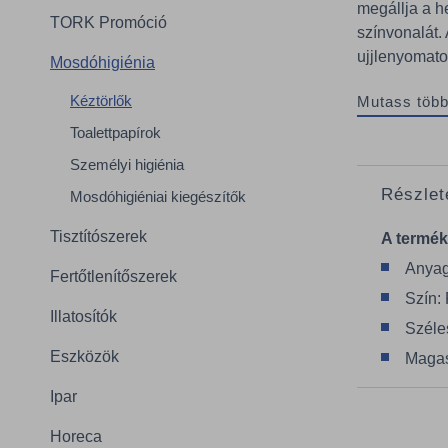
megállja a h
TORK Promóció
színvonalát.
ujjlenyomato
Mosdóhigiénia
Kéztörlők
Mutass több
Toalettpapírok
Személyi higiénia
Részlet
Mosdóhigiéniai kiegészítők
Tisztítószerek
A termék
Anya
Fertőtlenítőszerek
Szín:
Illatosítók
Széle
Eszközök
Magas
Ipar
Horeca