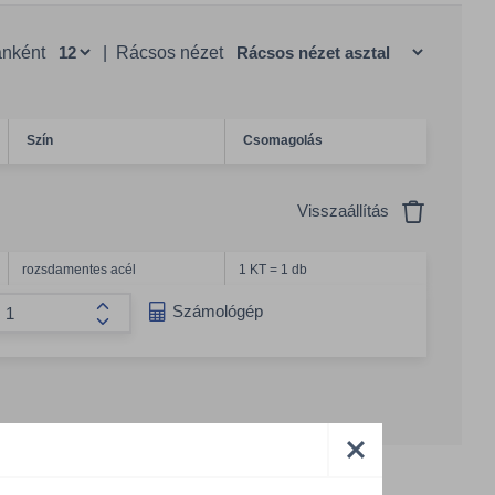
anként
|
Rácsos nézet
Szín
Csomagolás
Visszaállítás
rozsdamentes acél
1 KT = 1 db
g csökkentése
Számológép
Összeg növelése