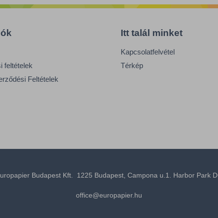
iók
Itt talál minket
Kapcsolatfelvétel
 feltételek
Térkép
erződési Feltételek
uropapier Budapest Kft. 1225 Budapest, Campona u.1. Harbor Park D
office@europapier.hu