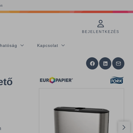
ás
BEJELENTKEZÉS
thatóság
Kapcsolat
ető
n