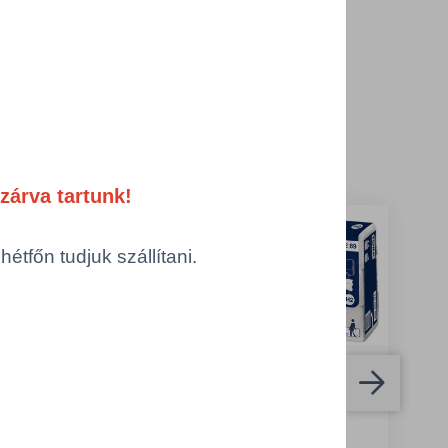
ermékek
zárva tartunk!
tfőn tudjuk szállítani.
rk Xpress® Soft
TORK/100289/KTN
tifold kéztörlő,
- Tork Xpress®
 - TORK 100288
Soft Multifold
kéztörlő, H2
endszer: H2 -