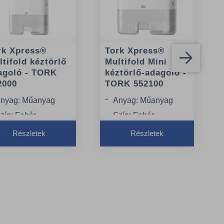
rk Xpress®
Tork Xpress®
tifold kéztörlő
Multifold Mini
agoló - TORK
kéztörlő-adagoló -
2000
TORK 552100
nyag: Műanyag
Anyag: Műanyag
zín: Fehér
Szín: Fehér
zélesség: 30,2 cm
Szélesség: 30,2 cm
Részletek
Részletek