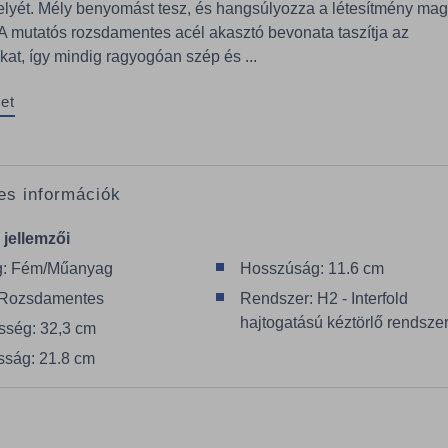
elyét. Mély benyomást tesz, és hangsúlyozza a létesítmény ma
 A mutatós rozsdamentes acél akasztó bevonata taszítja az
kat, így mindig ragyogóan szép és ...
et
es információk
 jellemzői
g: Fém/Műanyag
Hosszúság: 11.6 cm
 Rozsdamentes
Rendszer: H2 - Interfold
hajtogatású kéztörlő rendsze
sség: 32,3 cm
ság: 21.8 cm