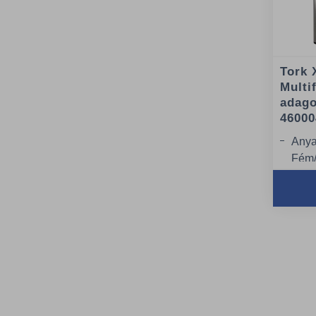
Tork 
Multi
adago
46000
Anya
Fém
Szín
Szél