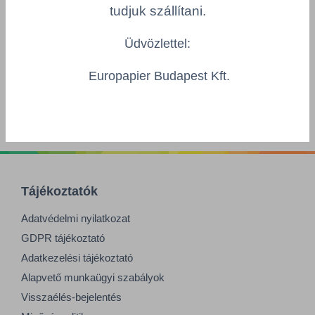
tudjuk szállítani.
Többszörös választás
Üdvözlettel:
Europapier Budapest Kft.
Tájékoztatók
Adatvédelmi nyilatkozat
GDPR tájékoztató
Adatkezelési tájékoztató
Alapvető munkaügyi szabályok
Visszaélés-bejelentés