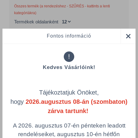
Összes termék (a rendezéshez - SZŰRÉS - kattints a lenti
kategóriákra)
Termékek oldalanként
Fontos információ
product-
Visszaállítás
grid.filter.title.mobile
!
Cikkszám
Csomagolás
Kedves Vásárlóink!
Fogvájó 2x100 db
HAZT/27030619/PAK
Tájékoztatjuk Önöket,
Csomagolás
hogy
2026.augusztus 08-án (szombaton)
1 KTN = 3 csomag
zárva tartunk!
Összeg csökkentése
Összeg növelés
A 2026. augusztus 07-én pénteken leadott
Számológép
rendeléseiket, augusztus 10-én hétfőn