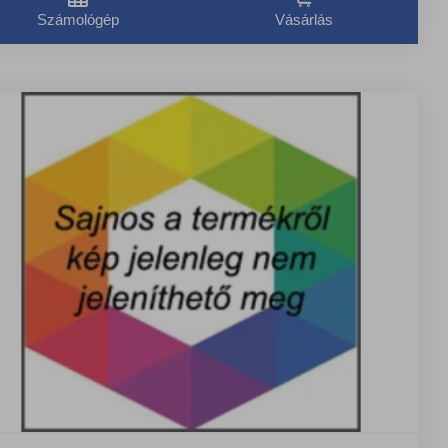
Számológép
Vásárlás