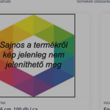
lálható
Termékek oldalank
/PAK
IND
6 cm, 100 db / cs.
Fo