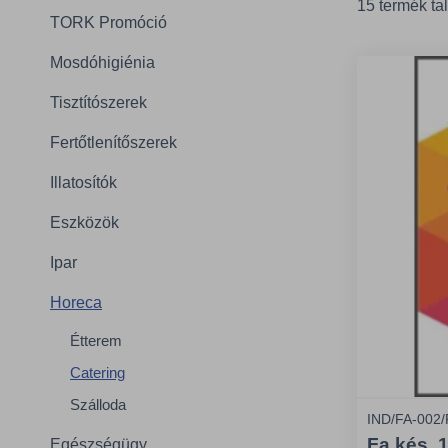
15 termék ta
TORK Promóció
Mosdóhigiénia
Tisztítószerek
Fertőtlenítőszerek
Illatosítók
Eszközök
Ipar
Horeca
Étterem
Catering
Szálloda
IND/FA-002
Fa kés, 1
Egészségügy