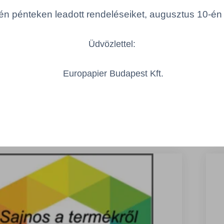
l fedelezhető 750 ml fekete
Fo
n pénteken leadott rendeléseiket, augusztus 10-én hé
Összeg csökkentése
Üdvözlettel:
E
Mennyiség
Összeg növelése
Europapier Budapest Kft.
Teljes:
1.580,00 Ft
ámológép
Vásárlás