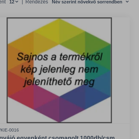
ént
|
Rendezés
/KIE-0016
gvájó egyenként csomagolt 1000db/csm.