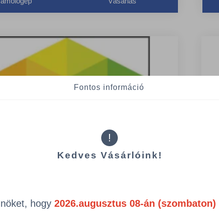
ámológép
Vásárlás
Fontos információ
!
Kedves Vásárlóink!
Önöket, hogy
2026.augusztus 08-án (szombaton) 
014/PAK
HAZ