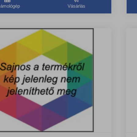
ámológép
Vásárlás