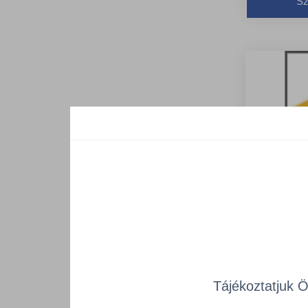
Sz
Tájékoztatjuk 
IND/MUA-26