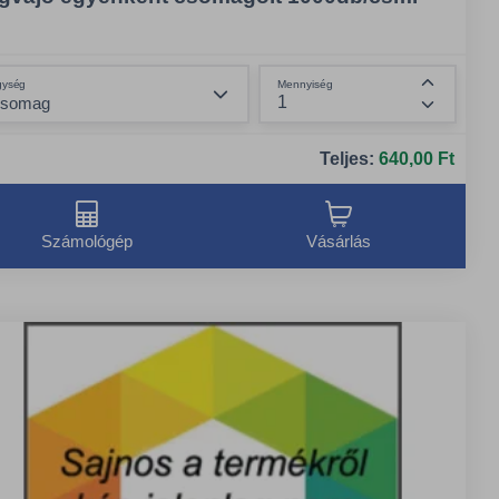
Összeg csökkentése
gység
Mennyiség
Összeg n
Teljes:
640,00 Ft
Számológép
Vásárlás