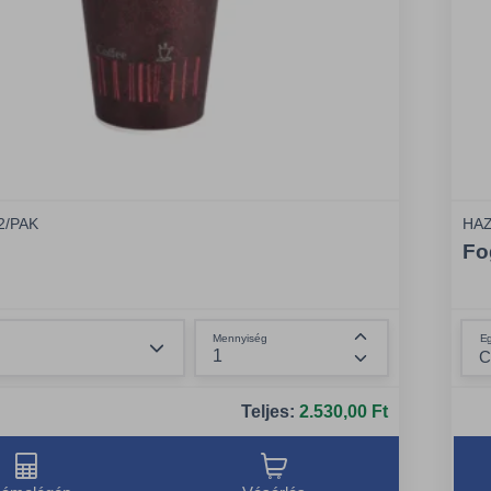
2/PAK
HAZ
Fo
Összeg csökkentése
E
Mennyiség
Összeg növelése
Teljes:
2.530,00 Ft