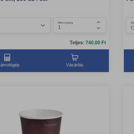
Összeg csökkentése
E
Mennyiség
Összeg növelése
Teljes:
740,00 Ft
ámológép
Vásárlás