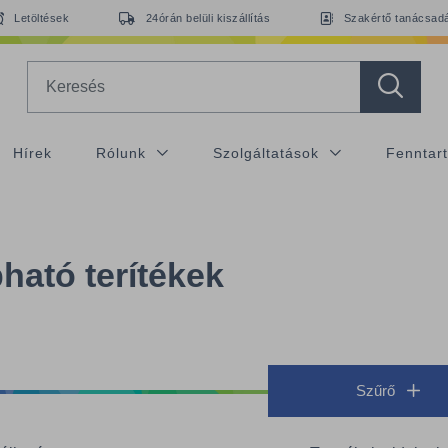
Letöltések
24órán belüli kiszállítás
Szakértő tanácsad
Search
Hírek
Rólunk
Szolgáltatások
Fenntar
ható terítékek
Szűrő