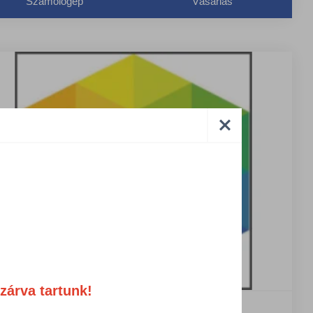
Számológép
Vásárlás
zárva tartunk!
T/27030619/PAK