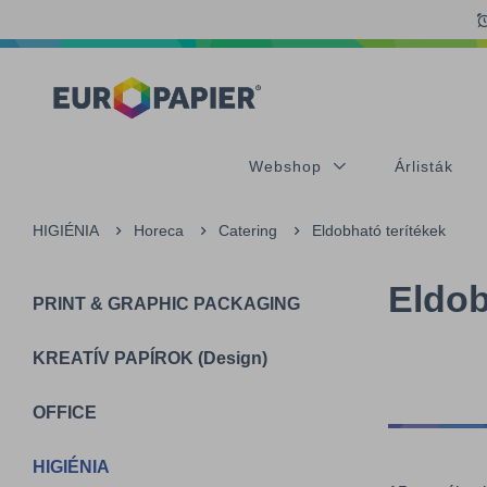
Table Of Content
sr.skip-to.main-content
sr.skip-to.table-of-contents
sr.skip-to.main-navigation
Webshop
Árlisták
HIGIÉNIA
Horeca
Catering
Eldobható terítékek
Eldob
PRINT & GRAPHIC PACKAGING
KREATÍV PAPÍROK (Design)
OFFICE
HIGIÉNIA