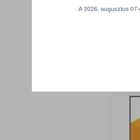
Gulyástá
A 2026. augusztus 07-é
Egység
Sz