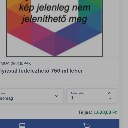
/MUA-26018/PAK
lyástál fedelezhető 750 ml fehér
Összeg csökkentése
gység
Mennyiség
Összeg n
Teljes:
1.620,00 Ft