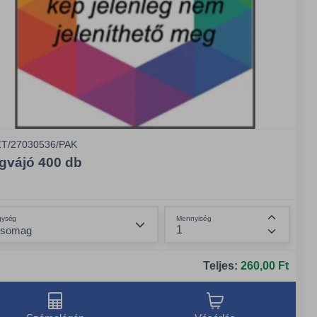
T/27030536/PAK
gvájó 400 db
Összeg csökkentése
gység
Mennyiség
Összeg n
Teljes:
260,00 Ft