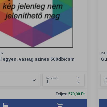
07
IND
l egyen. vastag színes 500db/csm
Gu
Összeg csökkentése
E
Mennyiség
Összeg növelése
Teljes:
570,00 Ft