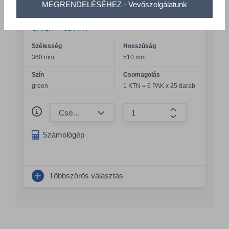
MEGRENDELÉSÉHEZ - Vevőszolgálatunk
Chicopee Lavette Super univerzásil
tisztítókendő zöld - 74465
CHIC/74465/PAK
Szélesség
Hosszúság
360 mm
510 mm
Szín
Csomagolás
green
1 KTN = 6 PAK x 25 darab
Összeg csökkentése
Összeg növelés
Számológép
Többszörös választás