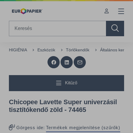
Table Of Content
sr.skip-to.main-content
sr.skip-to.table-of-contents
sr.skip-to.main-navigation
Search
HIGIÉNIA
Eszközök
Törlőkendők
Általános kendők
Kitűző
Chicopee Lavette Super univerzásil
tisztítókendő zöld - 74465
Görgess ide:
Termékek megjelenítése (szűrők)