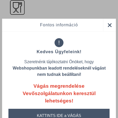
Fontos információ
Összes termék (a rendezéshez - SZŰRÉS - kattints a lenti
!
kategóriákra)
Kedves Ügyfeleink!
Termékek oldalanként
Szeretnénk tájékoztatni Önöket, hogy
product-
Visszaállítás
Webshopunkban leadott rendeléseknél vágást
grid.filter.title.mobile
nem tudnak beállítani!
Cikkszám
Szélesség
Vágás megrendelése
Hosszúság
Szín
Vevőszolgálatunkon keresztül
lehetséges!
Csomagolás
KATTINTS IDE a VÁGÁS