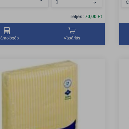
m
Összeg növelése
A
Teljes:
70,00 Ft
k
ámológép
Vásárlás