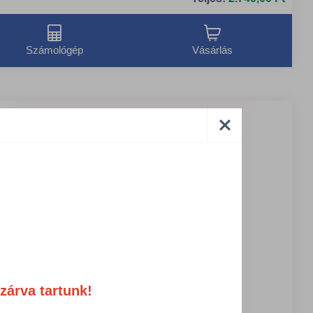
Számológép
Vásárlás
zárva tartunk!