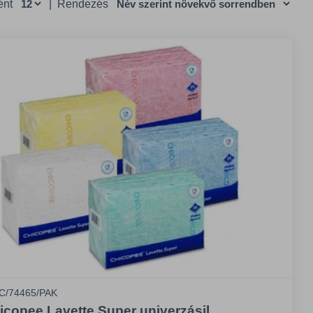
ént
|
Rendezés
C/74465/PAK
icopee Lavette Super univerzásil