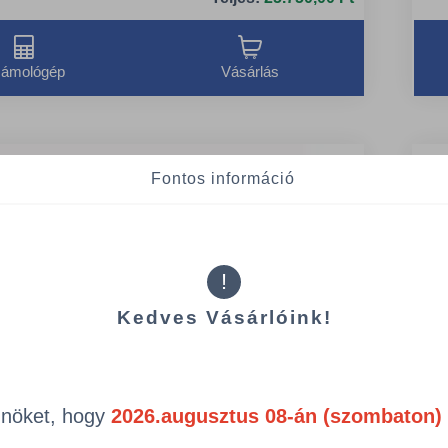
ámológép
Vásárlás
Fontos információ
!
Kedves Vásárlóink!
Önöket, hogy
2026.augusztus 08-án (szombaton) 