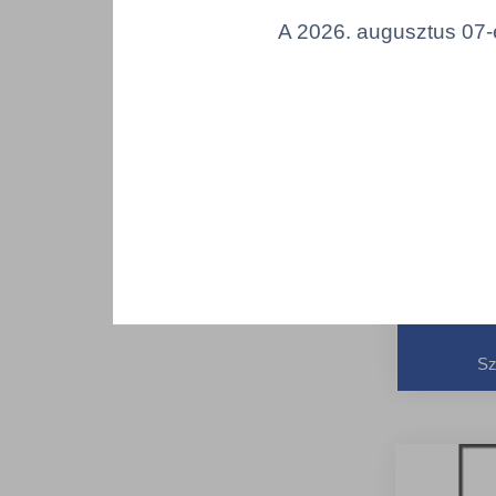
A 2026. augusztus 07-é
BONUS/B16
Bonus tö
Kiváló n
36x36cm
rendkívül
Egység
köszönhe
Sz