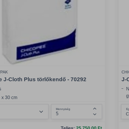
/PAK
CHI
 J-Cloth Plus törlőkendő - 70292
J-
s
N
g
3 x 30 cm
K
és: 100 db/csomag
Összeg csökkentése
E
Mennyiség
m
Összeg növelése
A
k
Teljes:
25.750,00 Ft