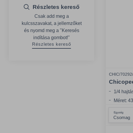
Részletes kereső
Csak add meg a
kulcsszavakat, a jellemzőket
és nyomd meg a "Keresés
indítása gombot!"
Részletes kereső
CHIC/70292
Chicopee
1/4 hajtá
Méret: 4
Kiszerel
Egység