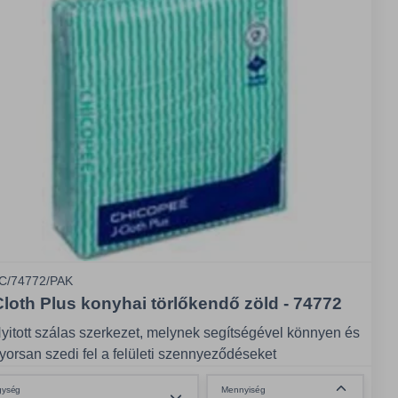
C/74772/PAK
Cloth Plus konyhai törlőkendő zöld - 74772
yitott szálas szerkezet, melynek segítségével könnyen és
yorsan szedi fel a felületi szennyeződéseket
önnyen kiöblíthető, így hosszabb ideig újszerű állapotban
Összeg csökkentése
gység
Mennyiség