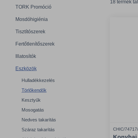
18 termék ta
TORK Promóció
Mosdóhigiénia
Tisztítószerek
Fertőtlenítőszerek
Illatosítók
Eszközök
Hulladékkezelés
Törlőkendők
Kesztyűk
Mosogatás
Nedves takarítás
CHIC/74717
Száraz takarítás
Konyhai 