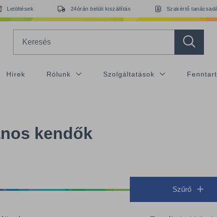
Letöltések
24órán belüli kiszállítás
Szakértő tanácsad
Search
Hírek
Rólunk
Szolgáltatások
Fenntar
ános kendők
Szűrő