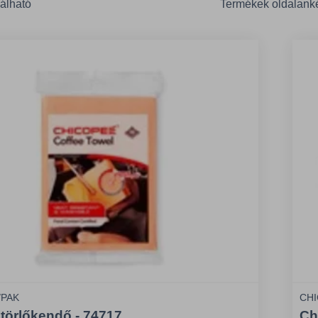
lálható
Termékek oldalank
/PAK
CHI
törlőkendő - 74717
Ch