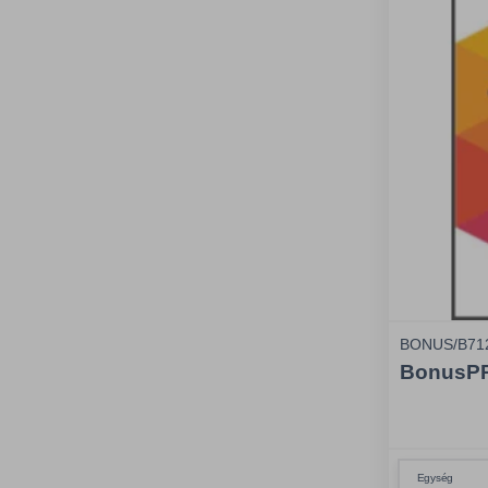
BONUS/B71
BonusPRO
Egység