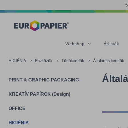
Table Of Content
sr.skip-to.main-content
sr.skip-to.table-of-contents
sr.skip-to.main-navigation
Webshop
Árlisták
HIGIÉNIA
Eszközök
Törlőkendők
Általános kendők
Által
PRINT & GRAPHIC PACKAGING
KREATÍV PAPÍROK (Design)
OFFICE
HIGIÉNIA