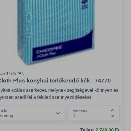
C/74770/PAK
Cloth Plus konyhai törlőkendő kék - 74770
yitott szálas szerkezet, melynek segítségével könnyen és
yorsan szedi fel a felületi szennyeződéseket
önnyen kiöblíthető, így hosszabb ideig újszerű állapotban
Összeg csökkentése
gység
Mennyiség
arad
Összeg n
kár különféle tisztítószerekkel együtt, könnyen és
ényelmesen használható
Teljes:
2.740,00 Ft