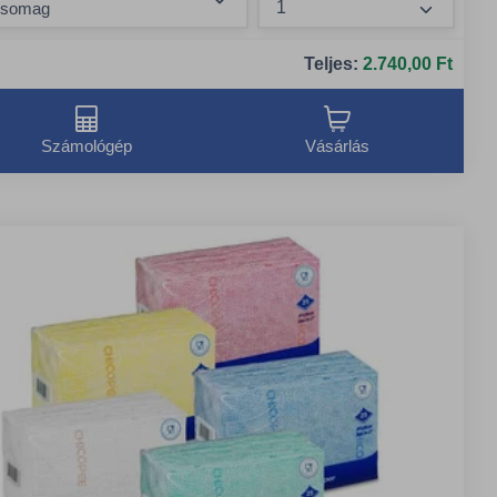
arad
Összeg n
kár különféle tisztítószerekkel együtt, könnyen és
Teljes:
2.740,00 Ft
ényelmesen használható
Számológép
Vásárlás