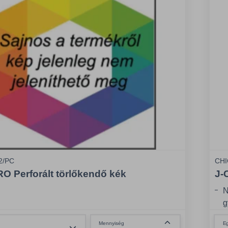
2/PC
CHI
 Perforált törlőkendő kék
J-
N
g
K
Összeg csökkentése
E
Mennyiség