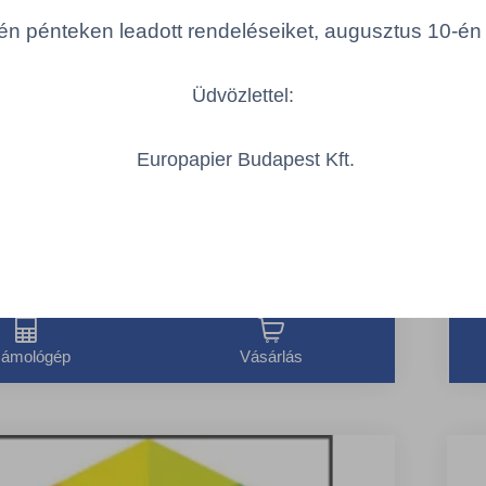
n pénteken leadott rendeléseiket, augusztus 10-én hé
3/PAK
BON
rlőkendő 3 db
Bo
Üdvözlettel:
pi
edvszívás
1
Europapier Budapest Kft.
 könnyű, és nem szőtt gyártási eljárásnak
Összeg csökkentése
E
Mennyiség
tően nagyon tartós
Összeg növelése
Teljes:
210,00 Ft
ámológép
Vásárlás