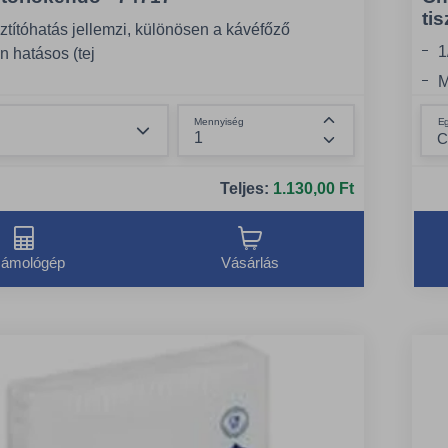
ti
sztítóhatás jellemzi, különösen a kávéfőző
1
n hatásos (tej
M
K
Összeg csökkentése
 hőálló
E
Mennyiség
Összeg növelése
Teljes:
1.130,00 Ft
ámológép
Vásárlás