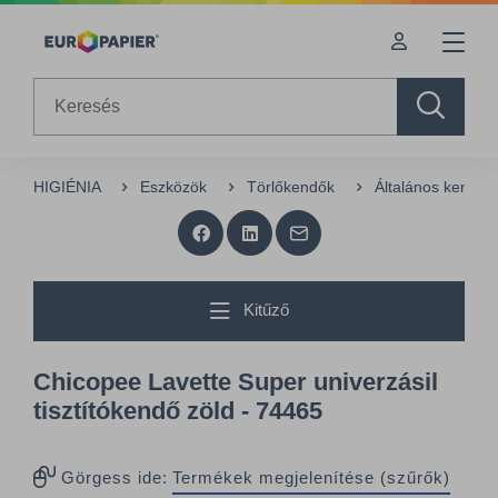
Table Of Content
sr.skip-to.main-content
sr.skip-to.table-of-contents
sr.skip-to.main-navigation
Search
HIGIÉNIA
Eszközök
Törlőkendők
Általános kendők
Kitűző
Chicopee Lavette Super univerzásil
tisztítókendő zöld - 74465
Görgess ide:
Termékek megjelenítése (szűrők)