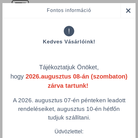
Fontos információ
!
Kedves Vásárlóink!
Összes termék (a rendezéshez - SZŰRÉS - kattints a lenti
kategóriákra)
Termékek oldalanként
Tájékoztatjuk Önöket,
product-
hogy
2026.augusztus 08-án (szombaton)
Visszaállítás
grid.filter.title.mobile
zárva tartunk!
Cikkszám
Szélesség
A 2026. augusztus 07-én pénteken leadott
Hosszúság
Szín
rendeléseiket, augusztus 10-én hétfőn
tudjuk szállítani.
Csomagolás
Üdvözlettel: