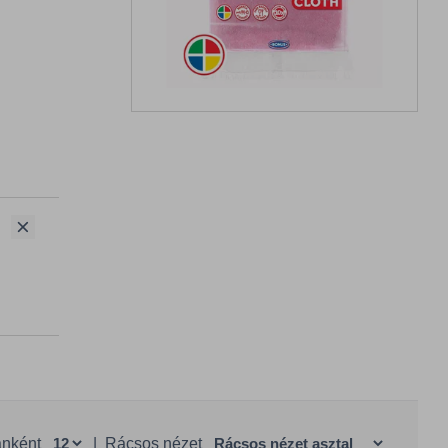
anként
|
Rácsos nézet