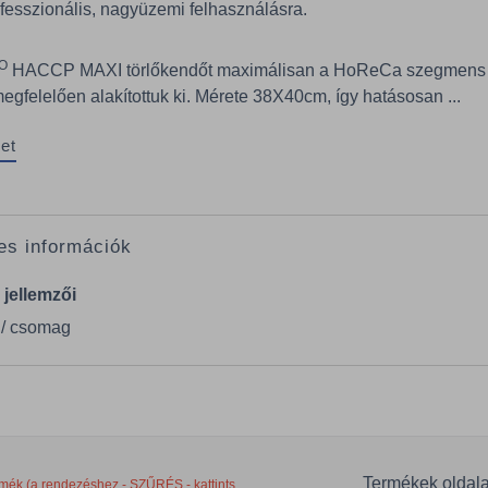
fesszionális, nagyüzemi felhasználásra.
O
HACCP MAXI törlőkendőt maximálisan a HoReCa szegmens
egfelelően alakítottuk ki. Mérete 38X40cm, így hatásosan ...
et
es információk
 jellemzői
 / csomag
Termékek oldal
mék (a rendezéshez - SZŰRÉS - kattints