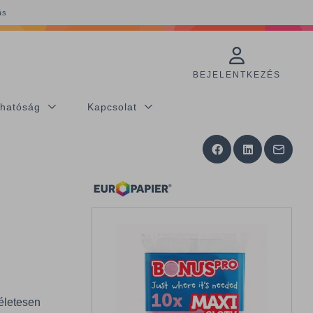
ás
BEJELENTKEZÉS
thatóság
Kapcsolat
életesen