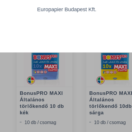
Europapier Budapest Kft.
Az Önt érdeklő
BonusPRO MAXI
BonusPRO MAX
Általános
Általános
törlőkendő 10 db
törlőkendő 10db
kék
sárga
10 db / csomag
10 db / csomag