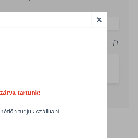
Szín
Csomagolás
Visszaállítás
piros
1 KTN = 20 PAK 10 darab
g csökkentése
Számológép
Összeg növelése
zárva tartunk!
tfőn tudjuk szállítani.