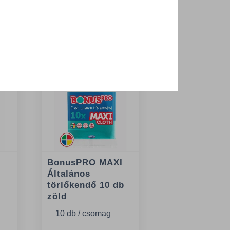
 termékek
I
BonusPRO MAXI
Általános
törlőkendő 10 db
zöld
10 db / csomag