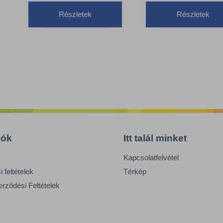
Részletek
Részletek
iók
Itt talál minket
Kapcsolatfelvétel
 feltételek
Térkép
erződési Feltételek