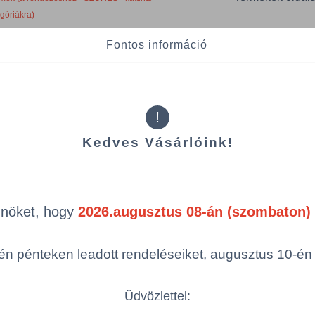
egóriákra)
Fontos információ
ép
Cikkszám
Szélesség
Hosszúság
!
BONUS/B273/PAK
400 mm
300 mm
Kedves Vásárlóink!
Össze
öbbszörös választás
Önöket, hogy
2026.augusztus 08-án (szombaton) 
n pénteken leadott rendeléseiket, augusztus 10-én hé
Üdvözlettel: