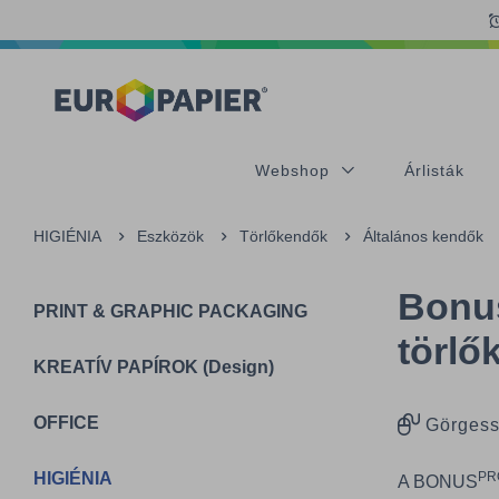
Table Of Content
Az Önt érdeklő termékek
sr.skip-to.main-content
sr.skip-to.table-of-contents
sr.skip-to.main-navigation
Webshop
Árlisták
HIGIÉNIA
Eszközök
Törlőkendők
Általános kendők
Bonu
PRINT & GRAPHIC PACKAGING
törlő
KREATÍV PAPÍROK (Design)
OFFICE
Görgess
HIGIÉNIA
PR
A BONUS