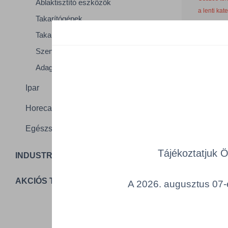
Ablaktisztító eszközök
a lenti kat
Takarítógépek
Takarítókocsik
Cikk k
Szennyfogó szőnyegek
Adagolók és kiegészítők
Ipar
Horeca
T
Egészségügy
Tájékoztatjuk 
INDUSTRIAL PACKAGING
AKCIÓS TERMÉKEK
A 2026. augusztus 07-é