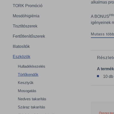
alkalmas pro
TORK Promóció
PR
Mosdóhigiénia
A BONUS
igényeinek m
Tisztítószerek
Mutass több
Fertőtlenítőszerek
Illatosítók
Eszközök
Részlet
Hulladékkezelés
A termék
Törlőkendők
10 db
Kesztyűk
Mosogatás
Nedves takarítás
Száraz takarítás
Összes ter