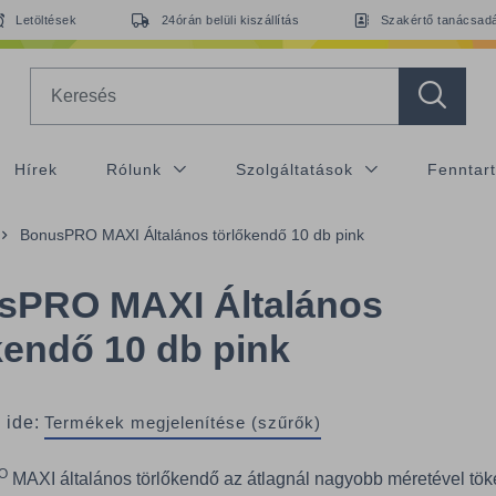
Letöltések
24órán belüli kiszállítás
Szakértő tanácsad
Search
Hírek
Rólunk
Szolgáltatások
Fenntar
BonusPRO MAXI Általános törlőkendő 10 db pink
sPRO MAXI Általános
kendő 10 db pink
 ide:
Termékek megjelenítése (szűrők)
O
MAXI általános törlőkendő az átlagnál nagyobb méretével tök