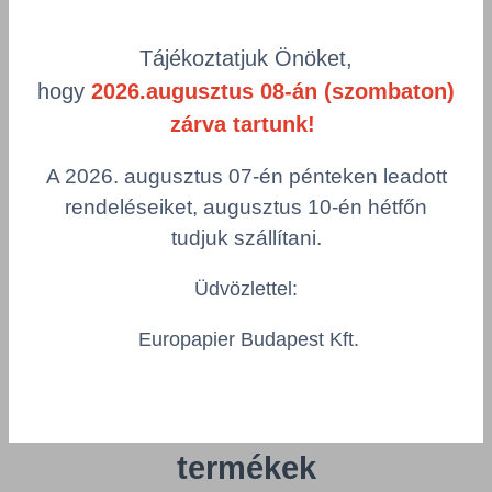
Tork vizsgálóasztal terítő
fehér
50m 59x37,8cm
Tájékoztatjuk Önöket,
Csomagolás
1 KTN = tekercs
hogy
2026.augusztus 08-án (szombaton)
zárva tartunk!
Összeg csökkentése
Összeg növelés
A 2026. augusztus 07-én pénteken leadott
Számológép
rendeléseiket, augusztus 10-én hétfőn
tudjuk szállítani.
Többszörös választás
Üdvözlettel:
Europapier Budapest Kft.
Az Önt érdeklő
termékek