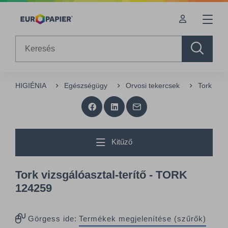
Table Of Content
Az Önt érdeklő termékek
sr.skip-to.main-content
sr.skip-to.table-of-contents
sr.skip-to.main-navigation
Search
HIGIÉNIA
Egészségügy
Orvosi tekercsek
Tork vizs
Kitűző
Tork vizsgálóasztal-terítő - TORK
124259
Görgess ide:
Termékek megjelenítése (szűrők)