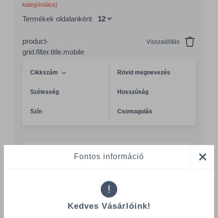
kategóriákra)
Termékek oldalanként
product-
Visszaállítás
grid.filter.title.mobile
Cikkszám
Rövid megnevezés
Szélesség
Hosszúság
Szín
Csomagolás
Orvosi papírlepedő IKKA 60cm x 100m
Fontos információ
HIGI/04051A
Rövid megnevezés
Szélesség
Orvosi papírlepedő, fehér,
590 mm
!
2 rét. 59x31
Kedves Vásárlóink!
Hosszúság
Szín