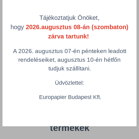
310 mm
fehér
Csomagolás
Tájékoztatjuk Önöket,
1 KTN = 6 tekercs
hogy
2026.augusztus 08-án (szombaton)
Összeg csökkentése
zárva tartunk!
Összeg növelés
Számológép
A 2026. augusztus 07-én pénteken leadott
rendeléseiket, augusztus 10-én hétfőn
tudjuk szállítani.
Többszörös választás
Üdvözlettel:
Europapier Budapest Kft.
Az Önt érdeklő
termékek