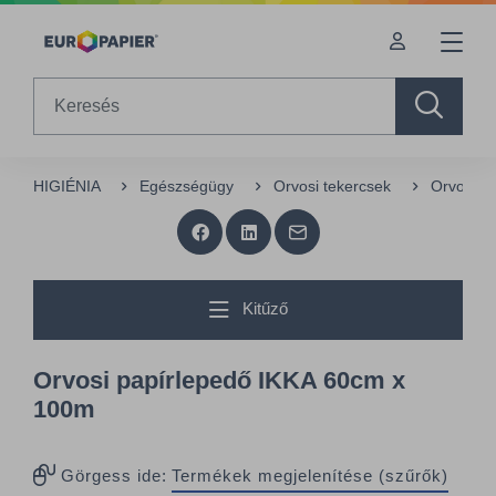
Table Of Content
Az Önt érdeklő termékek
sr.skip-to.main-content
sr.skip-to.table-of-contents
sr.skip-to.main-navigation
Search
HIGIÉNIA
Egészségügy
Orvosi tekercsek
Orvosi p
Kitűző
Orvosi papírlepedő IKKA 60cm x
100m
Görgess ide:
Termékek megjelenítése (szűrők)