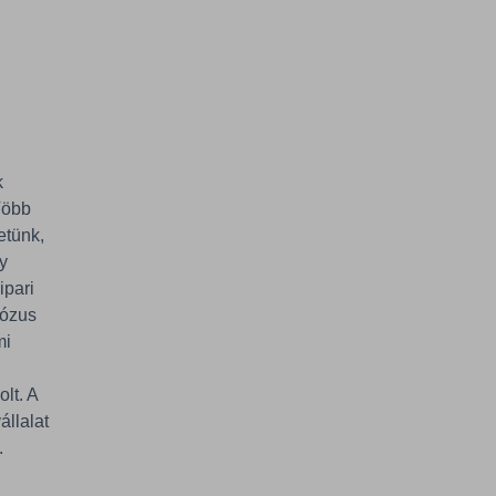
k
 Több
tetünk,
gy
ipari
ciózus
mi
olt. A
állalat
.