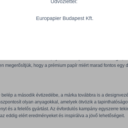
Üdvözlettel:
krözve a Mondi elkötelezettségét a felelős gyártás és a körfor
Europapier Budapest Kft.
GRAPHICA®-t, az volt a célunk, hogy olyan papírt adjunk a
 az ötletnek a részévé válik, nem csupán a felület, amelyre
hanie Kienapfel, a Mondi mázolatlan finompapír üzletágának
si vezetője. „Tíz év elteltével a ‘10 év 10 napban’ kampány leh
ük a kreatív szakemberek, nyomdák és partnerek közösségét, a
en megerősítjük, hogy a prémium papír miért marad fontos egy d
ép a második évtizedébe, a márka továbbra is a designvezé
zpontosít olyan anyagokkal, amelyek ötvözik a tapinthatóságo
ényt és a felelős gyártást. Az évfordulós kampány egyszerre teki
az eddig elért eredményeket és inspirálva a jövő lehetőségeit.