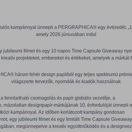
ordulós kampánnyal ünnepli a PERGRAPHICA® egy évtizedét, „1
amely 2026 júniusában indul
y jubileumi filmet és egy 10 napos Time Capsule Giveaway ny
 kreatív projekteket, embereket és értékeket, amelyek a márkát 
ICA® három fehér design papírból egy teljes spektrumú prémium
világszerte tervezők, nyomdák és kiadók használnak
 a fenntartható csomagolás és papír globális vezetője, a
zolatlan designpapír-márkájának 10. évfordulóját ünnepli 
tközi kampánnyal. Az időben korlátozott kampány gondosan
amot, egy jubileumi filmet és egy limitált Time Capsule Giveawa
agában, megünnepelve a kreatív együttműködés és a designvez