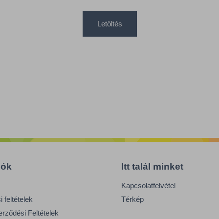
Letöltés
iók
Itt talál minket
Kapcsolatfelvétel
 feltételek
Térkép
erződési Feltételek