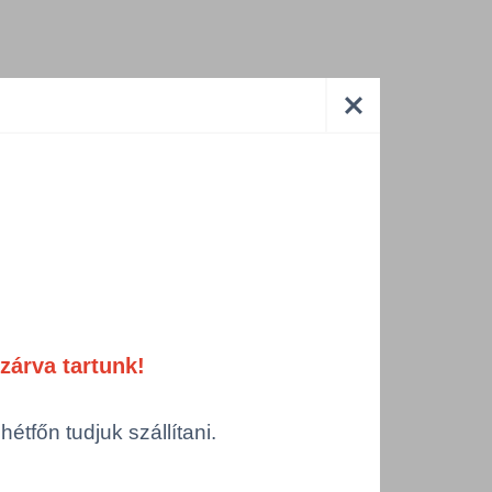
tatja
,
apsule
atív
több
zárva tartunk!
lógiák
ot és
tfőn tudjuk szállítani.
ínálat
™ és EU