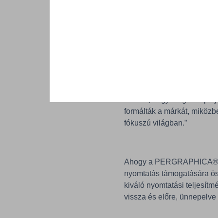
Ecolabel minősítésekkel, tü
megoldások iránt.
„Amikor létrehoztuk a PER
tervezőknek, amely magának
nyomtatnak” – mondja Step
marketing és üzletfejleszté
ad arra, hogy megünnepelj
formálták a márkát, miközb
fókuszú világban.”
Ahogy a PERGRAPHICA® bel
nyomtatás támogatására öss
kiváló nyomtatási teljesítm
vissza és előre, ünnepelve 