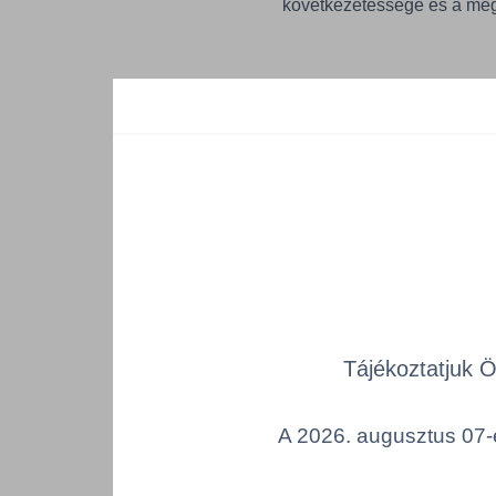
következetessége és a meg
A kampány központi eleme 
be kiemelkedő projektek é
fókuszára, amely az ötletek
hangsúlyozza, és arra a sz
tartóssá és jelentéssel 
Giveaway nyereményjáték eg
archívumába az elmúlt évt
A PERGRAPHICA® kizárólag
Tájékoztatjuk 
mint 230 éves papírgyártás
következetes eredményeket 
esetében, támogatva a terv
A 2026. augusztus 07-é
kiváló utófeldolgozási telj
szerves része, amely elis