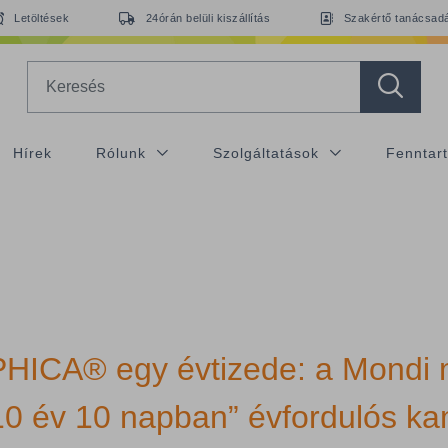
Letöltések
24órán belüli kiszállítás
Szakértő tanácsad
Search
Hírek
Rólunk
Szolgáltatások
Fenntar
ICA® egy évtizede: a Mondi m
10 év 10 napban” évfordulós k