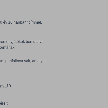
0 év 10 napban” címmel,
ereményjátékot, bemutatva
formálták
 portfólióvá vált, amelyet
egy „10
y
érelt