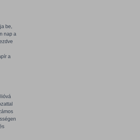
tja be,
n nap a
 kezdve
apír a
ólióvá
ozattal
számos
zösségen
 és