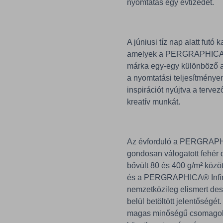
nyomtatás egy évtizedét.
A júniusi tíz nap alatt fut
amelyek a PERGRAPHICA® m
márka egy-egy különböző as
a nyomtatási teljesítményen
inspirációt nyújtva a terv
kreatív munkát.
Az évforduló a PERGRAPHIC
gondosan válogatott fehér d
bővült 80 és 400 g/m² közö
és a PERGRAPHICA® Infini
nemzetközileg elismert des
belül betöltött jelentőség
magas minőségű csomagolás