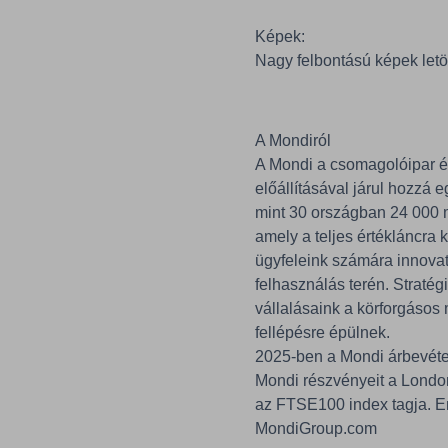
Képek:
Nagy felbontású képek let
A Mondiról
A Mondi a csomagolóipar és
előállításával járul hozzá
mint 30 országban 24 000 mu
amely a teljes értékláncra 
ügyfeleink számára innovat
felhasználás terén. Straté
vállalásaink a körforgásos
fellépésre épülnek.
2025-ben a Mondi árbevétele
Mondi részvényeit a London
az FTSE100 index tagja. E
MondiGroup.com