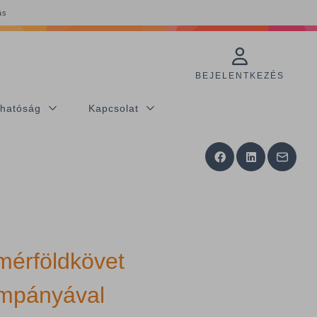
ás
BEJELENTKEZÉS
thatóság
Kapcsolat
érföldkövet
ampányával