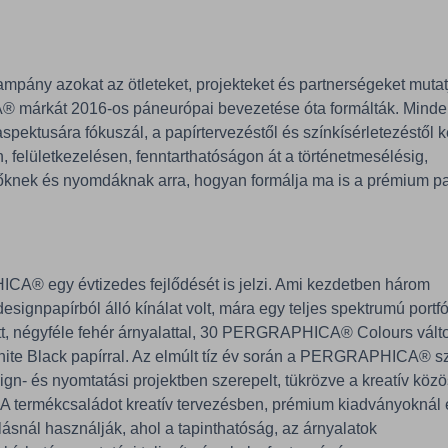
ó kampány azokat az ötleteket, projekteket és partnerségeket muta
árkát 2016-os páneurópai bevezetése óta formálták. Minde
pektusára fókuszál, a papírtervezéstől és színkísérletezéstől
, felületkezelésen, fenntarthatóságon át a történetmesélésig,
ezőknek és nyomdáknak arra, hogyan formálja ma is a prémium p
A® egy évtizedes fejlődését is jelzi. Ami kezdetben három
esignpapírból álló kínálat volt, mára egy teljes spektrumú portf
tt, négyféle fehér árnyalattal, 30 PERGRAPHICA® Colours vált
te Black papírral. Az elmúlt tíz év során a PERGRAPHICA® 
ign- és nyomtatási projektben szerepelt, tükrözve a kreatív kö
ét. A termékcsaládot kreatív tervezésben, prémium kiadványoknál
nál használják, ahol a tapinthatóság, az árnyalatok