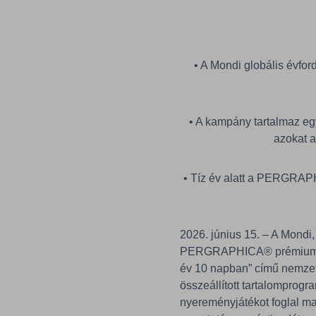
• A Mondi globális évf
• A kampány tartalmaz eg
azokat a
• Tíz év alatt a PERGRAPH
2026. június 15. – A Mondi,
PERGRAPHICA® prémium, má
év 10 napban” című nemze
összeállított tartalomprogr
nyereményjátékot foglal m