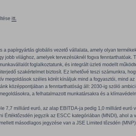
öltése
itt.
 a papírgyártás globális vezető vállalata, amely olyan terméke
 egy jobb világhoz, amelyek tervezésüknél fogva fenntarthatóak.
nkavállalót foglalkoztatunk, és integrált üzleti modellt működ
kiterjedő szakértelmet biztosít. Ez lehetővé teszi számunkra, ho
ív megoldások széles körét kínáljuk mind a fogyasztói, mind az 
giánk középpontjában a fenntarthatóság áll: 2030-ig szóló ambi
 megoldásokra, a felhatalmazott munkatársakra és a klímavédel
 7,7 milliárd euró, az alap EBITDA-ja pedig 1,0 milliárd euró v
i Értéktőzsdén jegyzik az ESCC kategóriában (MNDI), ahol a v
mellett másodlagos jegyzése van a JSE Limited tőzsdén (MNP)