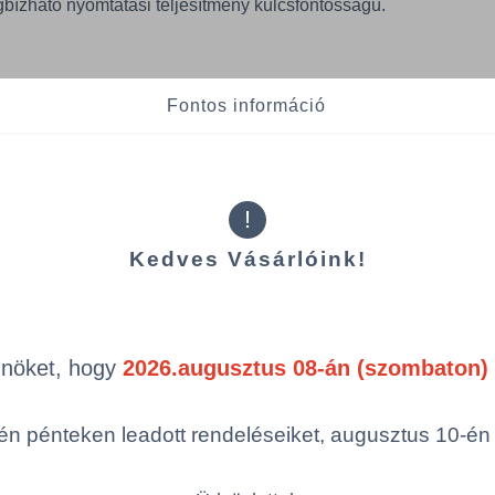
bízható nyomtatási teljesítmény kulcsfontosságú.
egy jubileumi film, amely a PERGRAPHICA® elmúlt tíz évét mu
Fontos információ
s együttműködések segítségével. A film rámutat a márka azon
 digitális megjelenítésből a papíralapú formába való átültetését
erepre, amelyet a papír játszik az elképzelések kézzelfoghatóvá
telivé tételében. Ezzel párhuzamosan a PERGRAPHICA® Time C
!
y válogatott tárgyakon keresztül kínál betekintést a márka kre
izedből.
Kedves Vásárlóink!
 a Mondi ausztriai Neusiedler papírgyárában készül, amely 
Önöket, hogy
2026.augusztus 08-án (szombaton) 
i hagyományokkal rendelkezik. A portfóliót úgy tervezték, hogy
biztosítson mind az ofszet-, mind a digitális nyomtatási techno
ezők kreatív elképzeléseit, miközben megbízható futtathatóság
n pénteken leadott rendeléseiket, augusztus 10-én hé
esítményt nyújt a nyomdák számára. A fenntarthatóság a termékk
mert tanúsítványokkal rendelkezik, többek között FSC™, PEFC