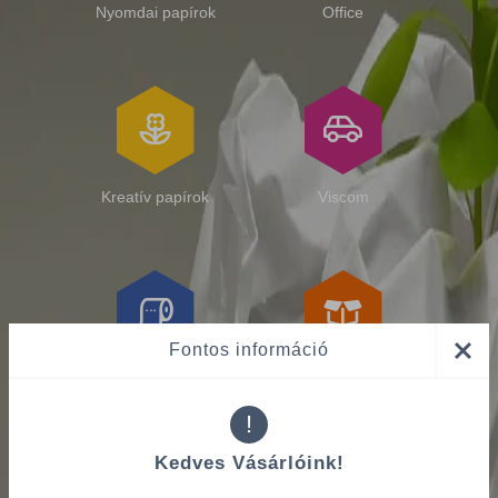
Nyomdai papírok
Office
Kreatív papírok
Viscom
Fontos információ
Higiénia
Industrial Packaging
!
Kedves Vásárlóink!