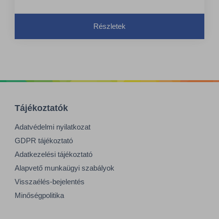
„Blue Angel” és EU ökolabel tanúsítvánnyal
Részletek
Tájékoztatók
Adatvédelmi nyilatkozat
GDPR tájékoztató
Adatkezelési tájékoztató
Alapvető munkaügyi szabályok
Visszaélés-bejelentés
Minőségpolitika