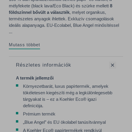
mélyfekete (black lava/Eco Black) és szürke mellett
8
földszínnel bővült a választék
, melyet organikus,
természetes anyagok ihlettek. Exkluzív csomagolások
ideális alapanyaga. EU-Ecolabel, Blue Angel minősítéssel
...
Mutass többet
Részletes információk
A termék jellemzői
Környezetbarát, luxus papírtermék, amelyek
tökéletesen kiegészíti még a legkülönlegesebb
tárgyakat is – ez a Koehler Eco® igazi
definíciója.
Prémium termék
„Blue Angel” és EU ökolabel tanúsítvánnyal
A Koehler Eco® papírtermékek rendkívül