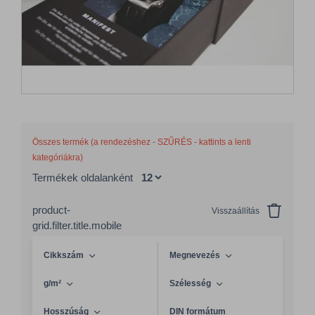
Összes termék (a rendezéshez - SZŰRÉS - kattints a lenti
kategóriákra)
Termékek oldalanként
product-
Visszaállítás
grid.filter.title.mobile
Cikkszám
Megnevezés
g/m²
Szélesség
Hosszúság
DIN formátum