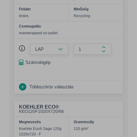
Felület
Minőség
érdes
Recycling
Csomagolás
reamwrapped on pallet
Összeg csökkentése
Összeg növelés
Számológép
Többszörös választás
KOEHLER ECO®
KEO120F1020X720/66
Megnevezés
Grammsúly
Koehler Eco® Sage 120g
120 g/m²
1020x720 - F