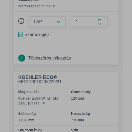
reamwrapped on pallet
Összeg csökkentése
Összeg növelés
Számológép
Többszörös választás
KOEHLER ECO®
KEO120F1020X720/21
Megnevezés
Grammsúly
Koehler Eco® Winter Sky
120 g/m²
120g 102x72 - F
Szélesség
Hosszúság
1.020 mm
720 mm
DIN formátum
Szín