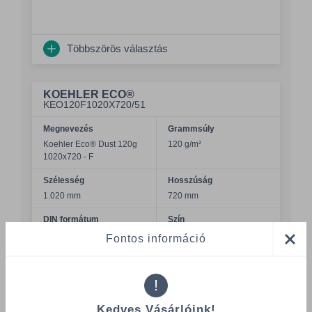
Többszörös választás
KOEHLER ECO®
KEO120F1020X720/51
Megnevezés
Grammsúly
Koehler Eco® Dust 120g
120 g/m²
1020x720 - F
Szélesség
Hosszúság
1.020 mm
720 mm
DIN formátum
Szín
Folio
Dust / szürke
Fontos információ
Felület
Minőség
érdes
Recycling
!
Csomagolás
Kedves Vásárlóink!