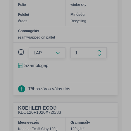
Folio
winter sky
Felület
Minőség
érdes
Recycling
Csomagolás
reamwrapped on pallet
Összeg csökkentése
Összeg növelés
Számológép
Többszörös választás
KOEHLER ECO®
KEO120F1020X720/33
Megnevezés
Grammsúly
Koehler Eco® Clay 120g
120 g/m²