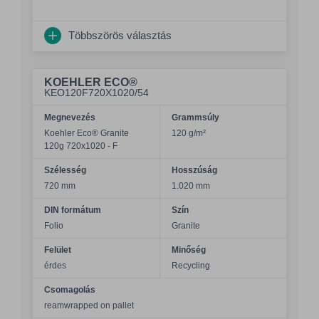
Többszörös választás
KOEHLER ECO®
KEO120F720X1020/54
Megnevezés
Grammsúly
Koehler Eco® Granite
120 g/m²
120g 720x1020 - F
Szélesség
Hosszúság
720 mm
1.020 mm
DIN formátum
Szín
Folio
Granite
Felület
Minőség
érdes
Recycling
Csomagolás
reamwrapped on pallet