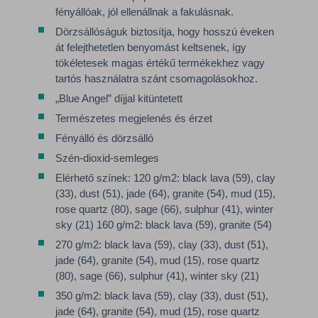
fényállóak, jól ellenállnak a fakulásnak.
Dörzsállóságuk biztosítja, hogy hosszú éveken
át felejthetetlen benyomást keltsenek, így
tökéletesek magas értékű termékekhez vagy
tartós használatra szánt csomagolásokhoz.
„Blue Angel” díjjal kitüntetett
Természetes megjelenés és érzet
Fényálló és dörzsálló
Szén-dioxid-semleges
Elérhető színek: 120 g/m2: black lava (59), clay
(33), dust (51), jade (64), granite (54), mud (15),
rose quartz (80), sage (66), sulphur (41), winter
sky (21) 160 g/m2: black lava (59), granite (54)
270 g/m2: black lava (59), clay (33), dust (51),
jade (64), granite (54), mud (15), rose quartz
(80), sage (66), sulphur (41), winter sky (21)
350 g/m2: black lava (59), clay (33), dust (51),
jade (64), granite (54), mud (15), rose quartz