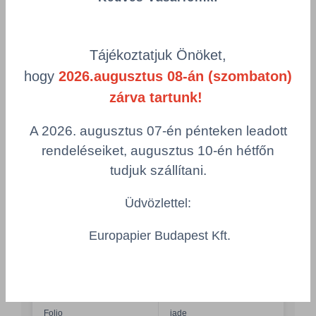
reamwrapped on pallet
Összeg csökkentése
Összeg növelés
Tájékoztatjuk Önöket,
Számológép
hogy
2026.augusztus 08-án (szombaton)
zárva tartunk!
Többszörös választás
A 2026. augusztus 07-én pénteken leadott
rendeléseiket, augusztus 10-én hétfőn
tudjuk szállítani.
KOEHLER ECO®
KEO120F1020X720/64
Üdvözlettel:
Megnevezés
Grammsúly
Koehler Eco® Jade 120g
120 g/m²
Europapier Budapest Kft.
1020x720 - F
Szélesség
Hosszúság
1.020 mm
720 mm
DIN formátum
Szín
Folio
jade