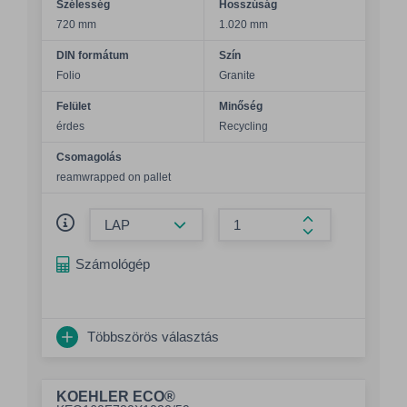
Szélesség
Hosszúság
720 mm
1.020 mm
DIN formátum
Szín
Folio
Granite
Felület
Minőség
érdes
Recycling
Csomagolás
reamwrapped on pallet
Összeg csökkentése
Összeg növelés
Számológép
Többszörös választás
KOEHLER ECO®