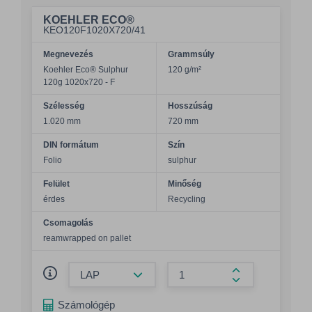
KOEHLER ECO®
KEO120F1020X720/41
Megnevezés
Grammsúly
Koehler Eco® Sulphur
120 g/m²
120g 1020x720 - F
Szélesség
Hosszúság
1.020 mm
720 mm
DIN formátum
Szín
Folio
sulphur
Felület
Minőség
érdes
Recycling
Csomagolás
reamwrapped on pallet
Összeg csökkentése
Összeg növelés
Számológép