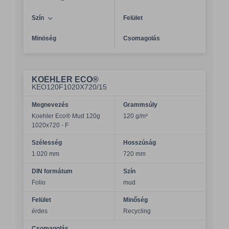
Szín
Felület
Minöség
Csomagolás
KOEHLER ECO®
KEO120F1020X720/15
Megnevezés
Grammsúly
Koehler Eco® Mud 120g
120 g/m²
1020x720 - F
Szélesség
Hosszúság
1.020 mm
720 mm
DIN formátum
Szín
Folio
mud
Felület
Minőség
érdes
Recycling
Csomagolás