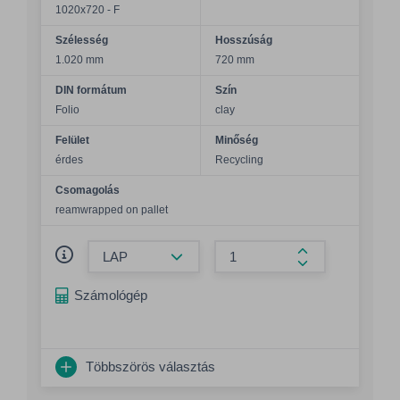
1020x720 - F
Szélesség
Hosszúság
1.020 mm
720 mm
DIN formátum
Szín
Folio
clay
Felület
Minőség
érdes
Recycling
Csomagolás
reamwrapped on pallet
Összeg csökkentése
Összeg növelés
Számológép
Többszörös választás