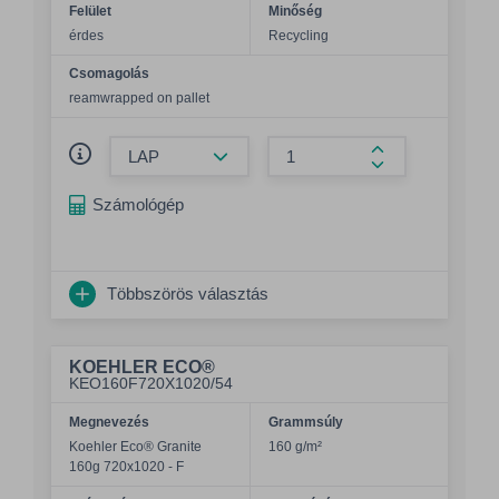
Felület
Minőség
érdes
Recycling
Csomagolás
reamwrapped on pallet
Összeg csökkentése
Összeg növelés
Számológép
Többszörös választás
KOEHLER ECO®
KEO160F720X1020/54
Megnevezés
Grammsúly
Koehler Eco® Granite
160 g/m²
160g 720x1020 - F