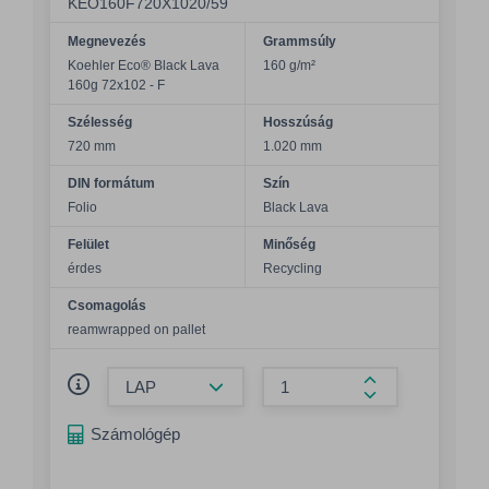
KEO160F720X1020/59
Megnevezés
Grammsúly
Koehler Eco® Black Lava
160 g/m²
160g 72x102 - F
Szélesség
Hosszúság
720 mm
1.020 mm
DIN formátum
Szín
Folio
Black Lava
Felület
Minőség
érdes
Recycling
Csomagolás
reamwrapped on pallet
Összeg csökkentése
Összeg növelés
Számológép