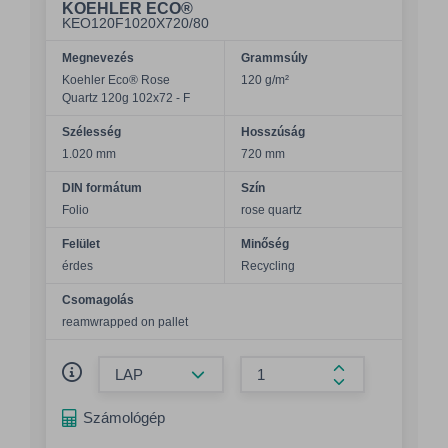
KOEHLER ECO®
KEO120F1020X720/80
Megnevezés
Grammsúly
Koehler Eco® Rose
120 g/m²
Quartz 120g 102x72 - F
Szélesség
Hosszúság
1.020 mm
720 mm
DIN formátum
Szín
Folio
rose quartz
Felület
Minőség
érdes
Recycling
Csomagolás
reamwrapped on pallet
Összeg csökkentése
Összeg növelés
Számológép