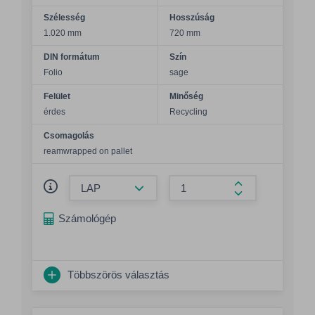
Szélesség
Hosszúság
1.020 mm
720 mm
DIN formátum
Szín
Folio
sage
Felület
Minőség
érdes
Recycling
Csomagolás
reamwrapped on pallet
Összeg csökkentése
Összeg növelés
Számológép
Többszörös választás