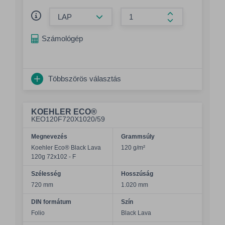
Összeg csökkentése
Összeg növelés
Számológép
Többszörös választás
KOEHLER ECO®
KEO120F720X1020/59
Megnevezés
Grammsúly
Koehler Eco® Black Lava
120 g/m²
120g 72x102 - F
Szélesség
Hosszúság
720 mm
1.020 mm
DIN formátum
Szín
Folio
Black Lava