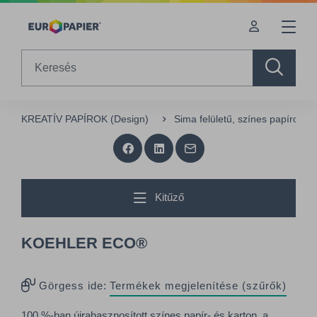
Table Of Content
sr.skip-to.main-content
sr.skip-to.table-of-contents
sr.skip-to.main-navigation
Search
KREATÍV PAPÍROK (Design)
Sima felületű, színes papírok (
Kitűző
KOEHLER ECO®
Görgess ide:
Termékek megjelenítése (szűrők)
100 %-ban újrahasznosított színes papír- és karton, a