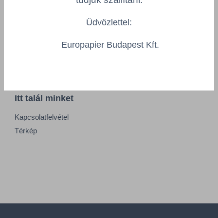
Információk
Üdvözlettel:
Impresszum
Europapier Budapest Kft.
Felhasználási feltételek
Általános Szerződési Feltételek
Itt talál minket
Kapcsolatfelvétel
Térkép