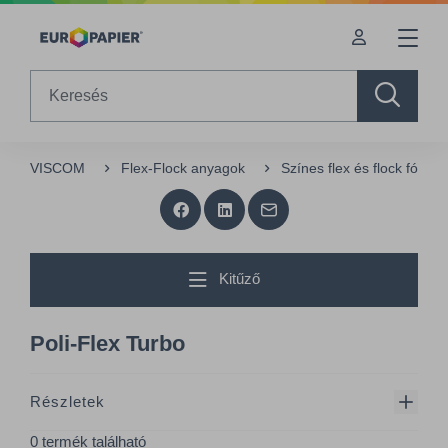
Table Of Content
sr.skip-to.main-content
sr.skip-to.table-of-contents
sr.skip-to.main-navigation
Search
VISCOM
Flex-Flock anyagok
Színes flex és flock fóliák
Kitűző
Poli-Flex Turbo
Részletek
0 termék található