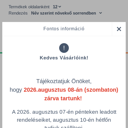
Termékek oldalanként
Rendezés
Fontos információ
!
Kedves Vásárlóink!
Tájékoztatók
Adatvédelmi nyilatkozat
Tájékoztatjuk Önöket,
GDPR tájékoztató
hogy
2026.augusztus 08-án (szombaton)
Adatkezelési tájékoztató
zárva tartunk!
Alapvető munkaügyi szabályok
A 2026. augusztus 07-én pénteken leadott
Visszaélés-bejelentés
rendeléseiket, augusztus 10-én hétfőn
Minőségpolitika
tudjuk szállítani.