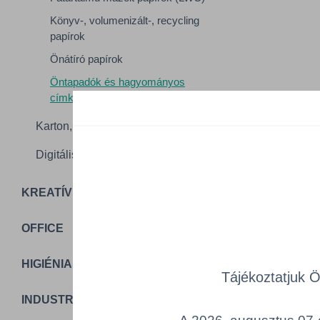
Könyv-, volumenizált-, recycling
papírok
Önátíró papírok
Öntapadók és hagyományos
címkepapírok
Karton, csomagolóanyag
Digitális nyomathordozók
Összes ter
a lenti kat
KREATÍV PAPÍROK (Design)
Cikk k
OFFICE
HIGIÉNIA
Tájékoztatjuk 
INDUSTRIAL PACKAGING