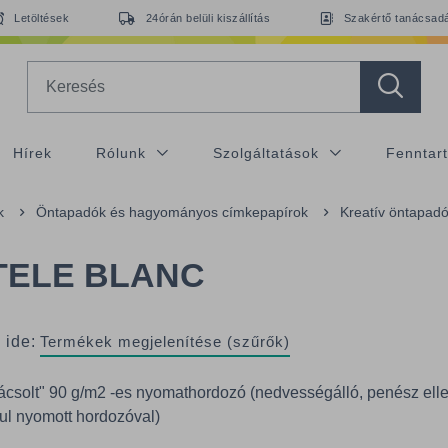
Letöltések
24órán belüli kiszállítás
Szakértő tanácsad
Search
Hírek
Rólunk
Szolgáltatások
Fenntar
k
Öntapadók és hagyományos címkepapírok
Kreatív öntapad
TELE BLANC
 ide:
Termékek megjelenítése (szűrők)
pácsolt" 90 g/m2 -es nyomathordozó (nedvességálló, penész elle
átul nyomott hordozóval)