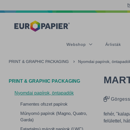
Table Of Content
sr.skip-to.main-content
sr.skip-to.table-of-contents
sr.skip-to.main-navigation
Webshop
Árlisták
PRINT & GRAPHIC PACKAGING
Nyomdai papírok, öntapadó
MAR
PRINT & GRAPHIC PACKAGING
Nyomdai papírok, öntapadók
Görgess
Famentes ofszet papírok
Műnyomó papírok (Magno, Quatro,
fehér, "kala
Garda)
felülettel, h
Fatartalmú mázolt papírok (LWC)