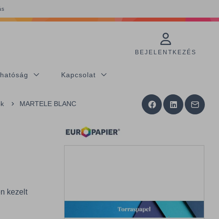
ás
BEJELENTKEZÉS
thatóság
Kapcsolat
ók
MARTELE BLANC
n kezelt