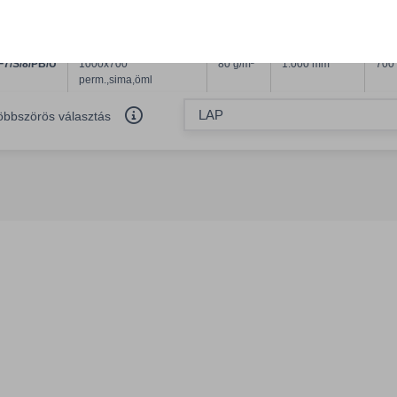
Gripper Gloss 80
7/S/8/PB/U
1000x700
80 g/m²
1.000 mm
700
perm.,sima,öml
öbbszörös választás