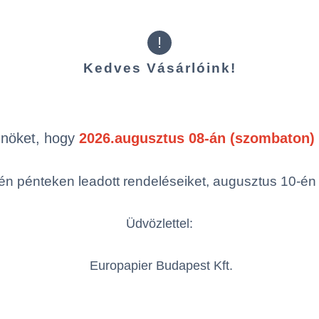
ok
!
Kedves Vásárlóink!
Termékek oldal
mék (a rendezéshez - SZŰRÉS - kattints
Önöket, hogy
2026.augusztus 08-án (szombaton) 
egóriákra)
ám
Megnevezés
g/m²
Szélesség
Ho
n pénteken leadott rendeléseiket, augusztus 10-én hé
Üdvözlettel:
GripperGloss80g
Europapier Budapest Kft.
5/S/8/PB
80 g/m²
500 mm
700
félf.50x70,supertac,sima
öbbszörös választás