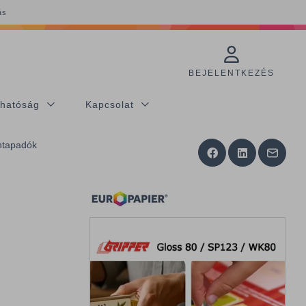
ás
BEJELENTKEZÉS
thatóság
Kapcsolat
tapadók