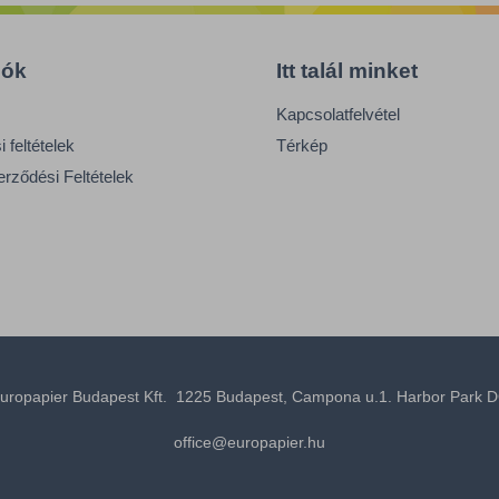
iók
Itt talál minket
Kapcsolatfelvétel
 feltételek
Térkép
erződési Feltételek
uropapier Budapest Kft. 1225 Budapest, Campona u.1. Harbor Park D
office@europapier.hu