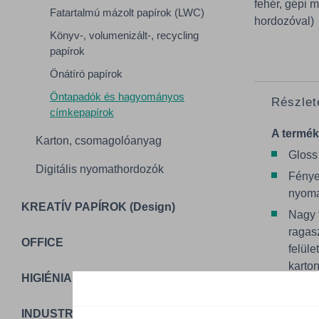
fehér, gépi 
Fatartalmú mázolt papírok (LWC)
hordozóval)
Könyv-, volumenizált-, recycling
papírok
Önátíró papírok
Öntapadók és hagyományos
Részlet
címkepapírok
A termék
Karton, csomagolóanyag
Gloss
Digitális nyomathordozók
Fénye
nyoma
KREATÍV PAPÍROK (Design)
Nagy 
ragas
OFFICE
felüle
karto
HIGIÉNIA
példá
és PVC
INDUSTRIAL PACKAGING