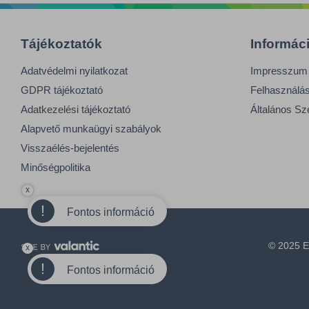
Tájékoztatók
Informác
Adatvédelmi nyilatkozat
Impresszum
GDPR tájékoztató
Felhasználási
Adatkezelési tájékoztató
Általános Sz
Alapvető munkaügyi szabályok
Visszaélés-bejelentés
Minőségpolitika
x
!
Fontos információ
© 2025 E
x
!
Fontos információ