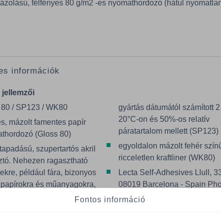
mázolású, félfényes 80 g/m2 -es nyomathordozó (hátul nyomatla
es információk
 jellemzői
 80 / SP123 / WK80
gyártás dátumától számított 2
20°C-on és 50%-os relatív
s, mázolt famentes papír
páratartalom mellett (SP123)
thordozó (Gloss 80)
egyoldalon mázolt fehér szín
tapadású, szupertartós akril
ricceletlen kraftliner (WK80)
ztó. Nehezen ragasztható
tekre, például fára, bizonyos
Lecta Self-Adhesives Llull, 3
npapírokra és műanyagokra,
08019 Barcelona - Spain Ph
ul HDPE-re, PP-re, PET-re
+34 93 482 13 00
Fontos információ
-re - Eltarthatóság: A