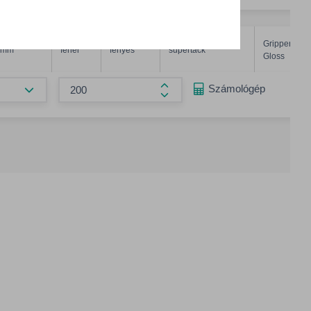
Gripper
 mm
fehér
fényes
supertack
Gloss
Összeg csökkentése
Számológép
Összeg növelése