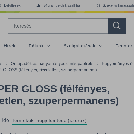
Letöltések
24órán belüli kiszállítás
Szakértő tanácsad
Search
Hírek
Rólunk
Szolgáltatások
Fenntar
k
Öntapadók és hagyományos címkepapírok
Hagyományos ön
GLOSS (félfényes, ricceletlen, szuperpermanens)
PER GLOSS (félfényes,
letlen, szuperpermanens)
 ide:
Termékek megjelenítése (szűrők)