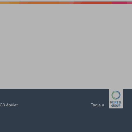
C3 épület
Tagja a