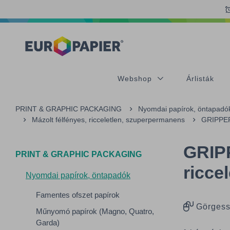
Table Of Content
sr.skip-to.main-content
sr.skip-to.table-of-contents
sr.skip-to.main-navigation
Webshop
Árlisták
PRINT & GRAPHIC PACKAGING
Nyomdai papírok, öntapadó
Mázolt félfényes, ricceletlen, szuperpermanens
GRIPPER 
GRIP
PRINT & GRAPHIC PACKAGING
ricce
Nyomdai papírok, öntapadók
Famentes ofszet papírok
Görgess
Műnyomó papírok (Magno, Quatro,
Garda)