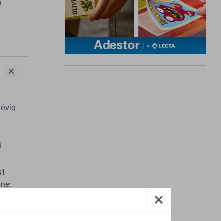
n
 évig
ű
31
one: