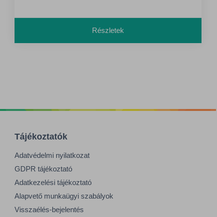
felületekre is - Eltarthatóság: A gyártás
dátumától számított 2 évig 20°C-on és 50%-os
relatív páratartalom mellett (A251)
Részletek
Tájékoztatók
Adatvédelmi nyilatkozat
GDPR tájékoztató
Adatkezelési tájékoztató
Alapvető munkaügyi szabályok
Visszaélés-bejelentés