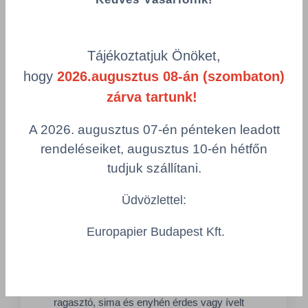
Tájékoztatjuk Önöket,
hogy
2026.augusztus 08-án (szombaton)
zárva tartunk!
A 2026. augusztus 07-én pénteken leadott
rendeléseiket, augusztus 10-én hétfőn
tudjuk szállítani.
1 Tétel
GRIPPER GLOSS (félfényes, ricceletlen,
Üdvözlettel:
permanens)
Europapier Budapest Kft.
Gloss 80 / A251 / WK80
Fényes, mázolt, famentes papír
nyomathordozó (Gloss 80)
Általános használatra szánt akril permanens
ragasztó, sima és enyhén érdes vagy ívelt