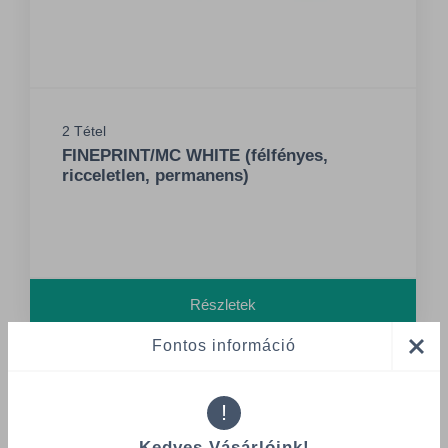
2 Tétel
FINEPRINT/MC WHITE (félfényes,
ricceletlen, permanens)
Részletek
Fontos információ
!
Kedves Vásárlóink!