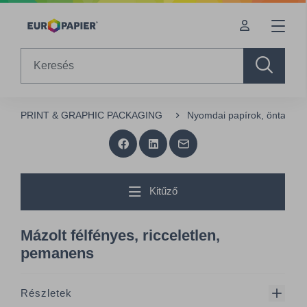
Table Of Content
sr.skip-to.main-content
sr.skip-to.table-of-contents
sr.skip-to.main-navigation
Search
PRINT & GRAPHIC PACKAGING
Nyomdai papírok, öntapad
Kitűző
Mázolt félfényes, ricceletlen,
pemanens
Részletek