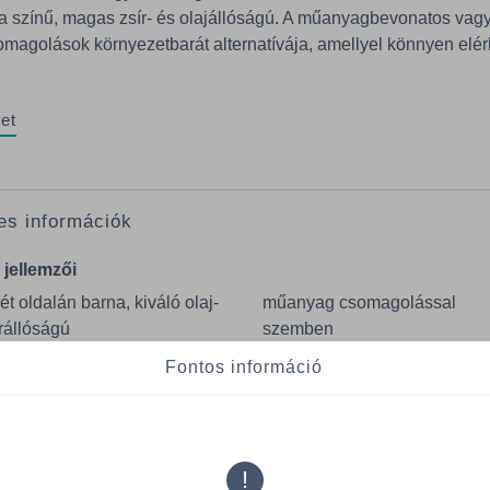
a színű, magas zsír- és olajállóságú. A műanyagbevonatos vag
agolások környezetbarát alternatívája, amellyel könnyen elér
et
es információk
 jellemzői
t oldalán barna, kiváló olaj-
műanyag csomagolással
rállóságú
szemben
sznosítható kraft karton
a környezettudatos fogyasztó
Fontos információ
számára vonzó
eges rostokat tartalmaz,
szetes barna színű
Smurfit Westrock Beech Hill
Clonskeagh Dublin, D04 N2
rthatósági előnyöket kínál a
Ireland
!
arbonátos kartonnal vagy