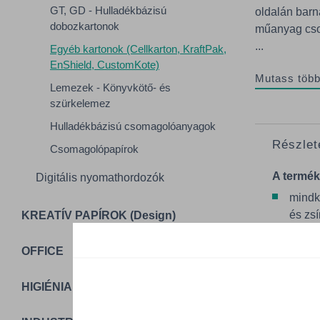
GT, GD - Hulladékbázisú
oldalán barn
dobozkartonok
műanyag csom
...
Egyéb kartonok (Cellkarton, KraftPak,
EnShield, CustomKote)
Mutass több
Lemezek - Könyvkötő- és
szürkelemez
Hulladékbázisú csomagolóanyagok
Részlet
Csomagolópapírok
A termék
Digitális nyomathordozók
mindké
és zsí
KREATÍV PAPÍROK (Design)
újraha
OFFICE
elsődl
termé
HIGIÉNIA
fennta
polik