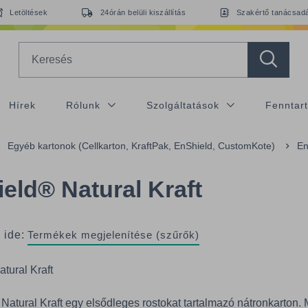
Letöltések
24órán belüli kiszállítás
Szakértő tanácsad
Search
Hírek
Rólunk
Szolgáltatások
Fenntar
Egyéb kartonok (Cellkarton, KraftPak, EnShield, CustomKote)
En
eld® Natural Kraft
 ide:
Termékek megjelenítése (szűrők)
tural Kraft
Natural Kraft egy elsődleges rostokat tartalmazó nátronkarton. 