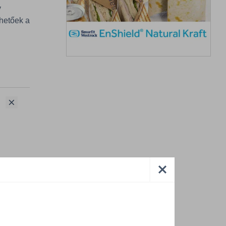
y
hetőek a
k
R2