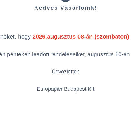
Kedves Vásárlóink!
ok
Önöket, hogy
2026.augusztus 08-án (szombaton) 
n pénteken leadott rendeléseiket, augusztus 10-én hé
Termékek oldal
mék (a rendezéshez - SZŰRÉS - kattints
egóriákra)
Üdvözlettel:
ép
Cikkszám
Megnevezés
g/m²
Europapier Budapest Kft.
Enshield Natural Kraft
283
ENK283/720X1020U
7
283g 720x1020
g/m²
Össze
öbbszörös választás