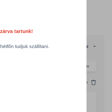
zárva tartunk!
tfőn tudjuk szállítani.
anként
|
Rácsos nézet
Szélesség
Hosszúság
Szín
Csomagolás
Visszaállítás
ömlesztett,
20 mm
1.020 mm
barna
jelöléssel
g csökkentése
Számológép