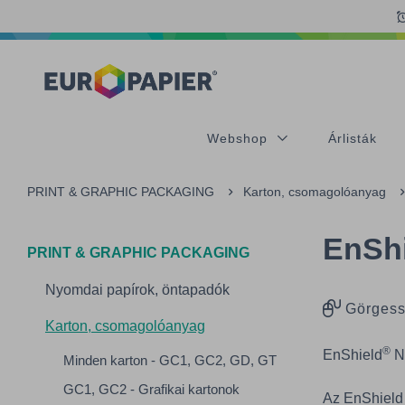
Table Of Content
sr.skip-to.main-content
sr.skip-to.table-of-contents
sr.skip-to.main-navigation
Webshop
Árlisták
PRINT & GRAPHIC PACKAGING
Karton, csomagolóanyag
EnShi
PRINT & GRAPHIC PACKAGING
Nyomdai papírok, öntapadók
Görgess
Karton, csomagolóanyag
®
EnShield
Na
Minden karton - GC1, GC2, GD, GT
GC1, GC2 - Grafikai kartonok
Az EnShield 