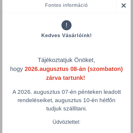
Fontos információ
Összes termék (a rendezéshez - SZŰRÉS - kattints a lenti
!
kategóriákra)
Kedves Vásárlóink!
Termékek oldalanként
product-
Visszaállítás
grid.filter.title.mobile
Tájékoztatjuk Önöket,
hogy
2026.augusztus 08-án (szombaton)
Cikkszám
g/m²
zárva tartunk!
Szélesség
Hosszúság
A 2026. augusztus 07-én pénteken leadott
Szín
Csomagolás
rendeléseiket, augusztus 10-én hétfőn
tudjuk szállítani.
XEROX PREMIER extra minőségű papír
Üdvözlettel:
XEROXP480