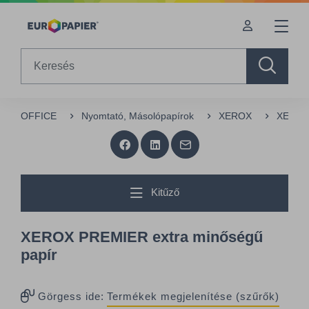
Table Of Content
sr.skip-to.main-content
sr.skip-to.table-of-contents
sr.skip-to.main-navigation
Search
OFFICE
Nyomtató, Másolópapírok
XEROX
XEROX 
Kitűző
XEROX PREMIER extra minőségű
papír
Görgess ide:
Termékek megjelenítése (szűrők)